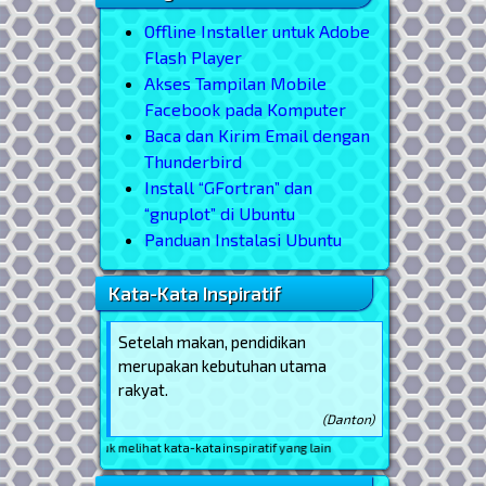
Offline Installer untuk Adobe
Flash Player
Akses Tampilan Mobile
Facebook pada Komputer
Baca dan Kirim Email dengan
Thunderbird
Install “GFortran” dan
“gnuplot” di Ubuntu
Panduan Instalasi Ubuntu
Kata-Kata Inspiratif
Setelah makan, pendidikan
merupakan kebutuhan utama
rakyat.
(Danton)
an ini, untuk melihat kata-kata inspiratif yang lain