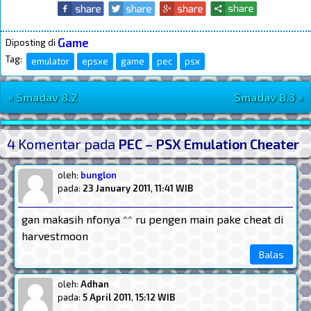
Game
Diposting di
Tag:
emulator
epsxe
game
pec
psx
« Smadav 8.2
Smadav 8.3 »
Navigasi Postingan
Post Widget
4 Komentar pada
PEC – PSX Emulation Cheater
oleh:
bunglon
pada:
23 January 2011
,
11:41 WIB
gan makasih nfonya ^^ ru pengen main pake cheat di
harvestmoon
Balas
oleh:
Adhan
pada:
5 April 2011
,
15:12 WIB