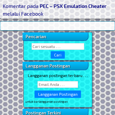
Komentar pada
PEC – PSX Emulation Cheater
melalui Facebook
Pencarian
Sidebar Utama
Search for:
Langganan Postingan
Langganan postingan terbaru . . .
 email Anda untuk berlangganan postingan
Postingan Terkini