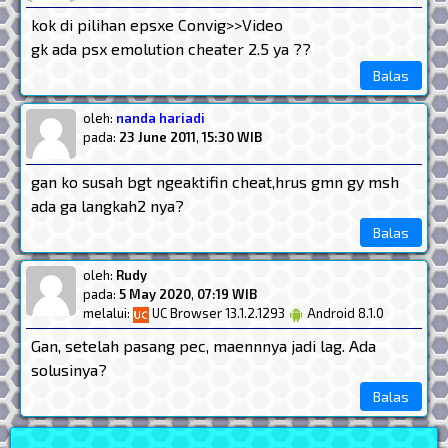
kok di pilihan epsxe Convig>>Video
gk ada psx emolution cheater 2.5 ya ??
Balas
oleh:
nanda hariadi
pada:
23 June 2011
,
15:30 WIB
gan ko susah bgt ngeaktifin cheat,hrus gmn gy msh
ada ga langkah2 nya?
Balas
oleh:
Rudy
pada:
5 May 2020
,
07:19 WIB
melalui:
UC Browser 13.1.2.1293
Android 8.1.0
Gan, setelah pasang pec, maennnya jadi lag. Ada
solusinya?
Balas