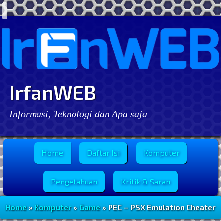
IrfanWEB
Informasi, Teknologi dan Apa saja
Menu Utama
Home
Daftar Isi
Komputer
Pengetahuan
Kritik & Saran
Home
»
Komputer
»
Game
» PEC – PSX Emulation Cheater