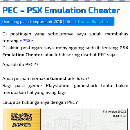
PEC – PSX Emulation Cheater
Diposting pada
5 September 2010
|
Oleh:
Irfan Taufiq Azhari
Di postingan yang sebelumnya saya sudah membahas
tentang
ePSXe
.
Di akhir postingan, saya menyinggung sedikit tentang
PSX
Emulation Cheater
, atau lebih sering disebut PEC saja.
Apakah itu PEC??
Anda pernah memakai
Gameshark
,
khan
?
Bagi para
gamer
Playstation, gameshark tentu bukan
merupakan hal yang asing lagi.
Lalu, apa hubungannya dengan PEC?