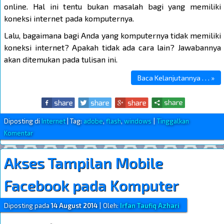
online. Hal ini tentu bukan masalah bagi yang memiliki
koneksi internet pada komputernya.
Lalu, bagaimana bagi Anda yang komputernya tidak memiliki
koneksi internet? Apakah tidak ada cara lain? Jawabannya
akan ditemukan pada tulisan ini.
Baca Kelanjutannya . . . »
Diposting di
Internet
|
Tag:
adobe
,
flash
,
windows
|
Tinggalkan
Komentar
Akses Tampilan Mobile
Facebook pada Komputer
Diposting pada
14 August 2014
|
Oleh:
Irfan Taufiq Azhari