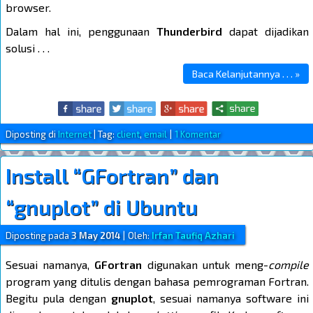
browser.
Dalam hal ini, penggunaan
Thunderbird
dapat dijadikan
solusi . . .
Baca Kelanjutannya . . . »
Diposting di
Internet
|
Tag:
client
,
email
|
1 Komentar
Install “GFortran” dan
“gnuplot” di Ubuntu
Diposting pada
3 May 2014
|
Oleh:
Irfan Taufiq Azhari
Sesuai namanya,
GFortran
digunakan untuk meng-
compile
program yang ditulis dengan bahasa pemrograman Fortran.
Begitu pula dengan
gnuplot
, sesuai namanya software ini