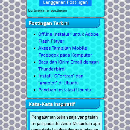
da untuk berlangganan postingan
Postingan Terkini
Offline Installer untuk Adobe
Flash Player
Akses Tampilan Mobile
Facebook pada Komputer
Baca dan Kirim Email dengan
Thunderbird
Install “GFortran” dan
“gnuplot” di Ubuntu
Panduan Instalasi Ubuntu
Kata-Kata Inspiratif
Pengalaman bukan saja yang telah
terjadi pada diri Anda. Melainkan apa
yang Anda lakukan dengan kejadian