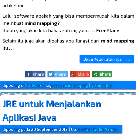
artikel ini.
Lalu, software apakah yang bisa mempermudah kita dalam
membuat
mind mapping
?
Itulah yang akan kita bahas kali ini, yaitu . . .
FreePlane
.
Selain itu juga akan dibahas apa fungsi dari
mind mapping
itu . . .
Baca Kelanjutannya . . . »
Diposting di
Software
|
Tag:
java
,
mind mapping
|
7 Komentar
JRE untuk Menjalankan
Aplikasi Java
Diposting pada
20 September 2012
|
Oleh:
Irfan Taufiq Azhari