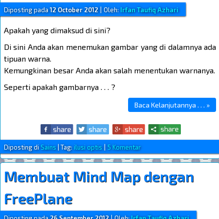
Diposting pada
12 October 2012
|
Oleh:
Irfan Taufiq Azhari
Apakah yang dimaksud di sini?
Di sini Anda akan menemukan gambar yang di dalamnya ada
tipuan warna.
Kemungkinan besar Anda akan salah menentukan warnanya.
Seperti apakah gambarnya . . . ?
Baca Kelanjutannya . . . »
Diposting di
Sains
|
Tag:
ilusi optis
|
5 Komentar
Membuat Mind Map dengan
FreePlane
Diposting pada
26 September 2012
|
Oleh:
Irfan Taufiq Azhari