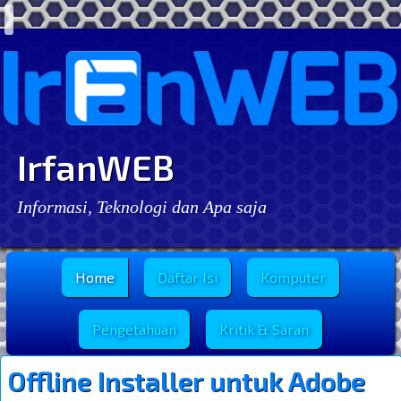
IrfanWEB
Informasi, Teknologi dan Apa saja
Menu Utama
Home
Daftar Isi
Komputer
Pengetahuan
Kritik & Saran
Offline Installer untuk Adobe