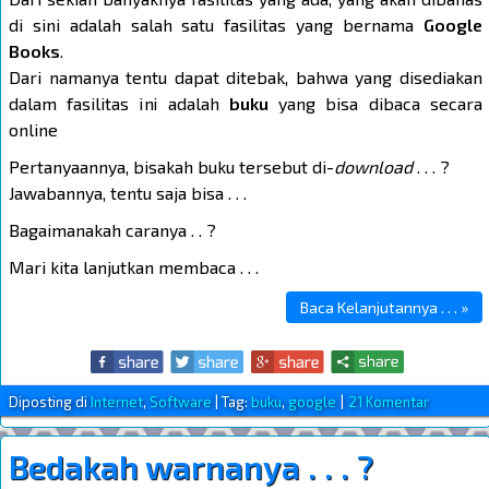
di sini adalah salah satu fasilitas yang bernama
Google
Books
.
Dari namanya tentu dapat ditebak, bahwa yang disediakan
dalam fasilitas ini adalah
buku
yang bisa dibaca secara
online
Pertanyaannya, bisakah buku tersebut di-
download
. . . ?
Jawabannya, tentu saja bisa . . .
Bagaimanakah caranya . . ?
Mari kita lanjutkan membaca . . .
Baca Kelanjutannya . . . »
Diposting di
Internet
,
Software
|
Tag:
buku
,
google
|
21 Komentar
Bedakah warnanya . . . ?