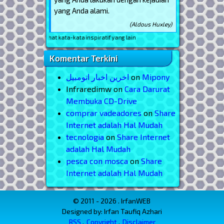
yang Anda alami.
(Aldous Huxley)
ntuk melihat kata-kata inspiratif yang lain
Komentar Terkini
اخرین اخبار اتومبیل
on
Mipony
Infraredimw
on
Cara Darurat
Membuka CD-Drive
comprar vadeadores
on
Share
Internet adalah Hal Mudah
tecnologia
on
Share Internet
adalah Hal Mudah
pesca con mosca
on
Share
Internet adalah Hal Mudah
© 2011 - 2026 . IrfanWEB
Designed by: Irfan Taufiq Azhari
RSS
Copyright
Disclaimer