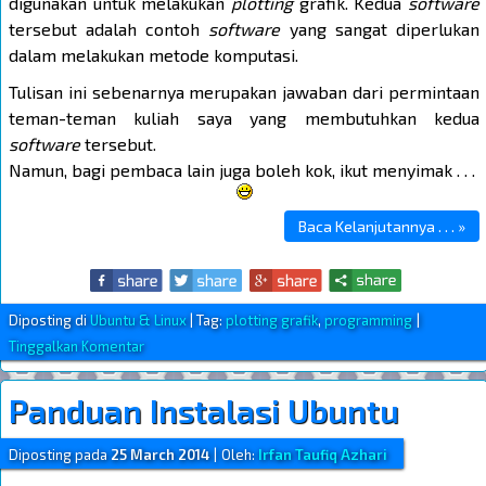
digunakan untuk melakukan
plotting
grafik. Kedua
software
tersebut adalah contoh
software
yang sangat diperlukan
dalam melakukan metode komputasi.
Tulisan ini sebenarnya merupakan jawaban dari permintaan
teman-teman kuliah saya yang membutuhkan kedua
software
tersebut.
Namun, bagi pembaca lain juga boleh kok, ikut menyimak . . .
Baca Kelanjutannya . . . »
Diposting di
Ubuntu & Linux
|
Tag:
plotting grafik
,
programming
|
Tinggalkan Komentar
Panduan Instalasi Ubuntu
Diposting pada
25 March 2014
|
Oleh:
Irfan Taufiq Azhari