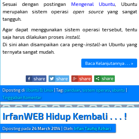
Sesuai dengan postingan
Mengenal Ubuntu
, Ubuntu
merupakan sistem operasi
open source
yang sangat
tangguh.
Agar dapat menggunakan sistem operasi tersebut, tentu
saja harus dilakukan proses
install
.
Di sini akan disampaikan cara peng-
install
-an Ubuntu yang
ternyata sangat mudah.
Baca Kelanjutannya . . . »
Diposting di
Ubuntu & Linux
|
Tag:
panduan
,
sistem operasi
,
ubuntu
|
Tinggalkan Komentar
IrfanWEB Hidup Kembali . . . !
Diposting pada
24 March 2014
|
Oleh:
Irfan Taufiq Azhari