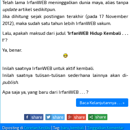
Telah lama IrfanWEB meninggalkan dunia maya, alias tanpa
update
artikel sedikitpun.
Jika dihitung sejak postingan terakhir (pada 17 November
2012), maka sudah satu tahun lebih IrfanWEB vakum.
Lalu, apakah maksud dari judul “
IrfanWEB Hidup Kembali . . .
!
“?
Ya, benar.
Inilah saatnya IrfanWEB untuk aktif kembali.
Inilah saatnya tulisan-tulisan sederhana lainnya akan di-
publish
.
Apa saja ya, yang baru dari IrfanWEB . . . ?
Baca Kelanjutannya . . . »
Diposting di
Coretan Kecilku
|
Tag:
baru
,
kembali
|
Tinggalkan Komentar