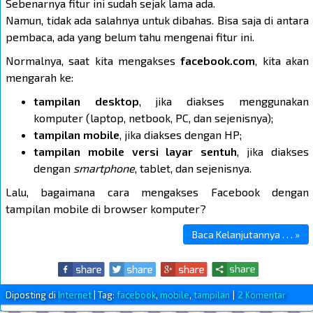
Sebenarnya fitur ini sudah sejak lama ada.
Namun, tidak ada salahnya untuk dibahas. Bisa saja di antara
pembaca, ada yang belum tahu mengenai fitur ini.
Normalnya, saat kita mengakses
facebook.com
, kita akan
mengarah ke:
tampilan desktop
, jika diakses menggunakan
komputer (laptop, netbook, PC, dan sejenisnya);
tampilan mobile
, jika diakses dengan HP;
tampilan mobile versi layar sentuh
, jika diakses
dengan
smartphone
, tablet, dan sejenisnya.
Lalu, bagaimana cara mengakses Facebook dengan
tampilan mobile di browser komputer?
Baca Kelanjutannya . . . »
Diposting di
Internet
|
Tag:
facebook
,
mobile
,
tampilan
|
2 Komentar