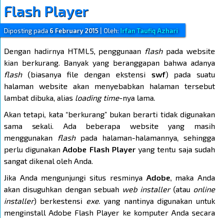
Flash Player
Diposting pada
6 February 2015
|
Oleh:
Irfan Taufiq Azhari
Dengan hadirnya HTML5, penggunaan
flash
pada website
kian berkurang. Banyak yang beranggapan bahwa adanya
flash
(biasanya file dengan ekstensi
swf
) pada suatu
halaman website akan menyebabkan halaman tersebut
lambat dibuka, alias
loading time
-nya lama.
Akan tetapi, kata “berkurang” bukan berarti tidak digunakan
sama sekali. Ada beberapa website yang masih
menggunakan
flash
pada halaman-halamannya, sehingga
perlu digunakan
Adobe Flash Player
yang tentu saja sudah
sangat dikenal oleh Anda.
Jika Anda mengunjungi situs resminya
Adobe
, maka Anda
akan disuguhkan dengan sebuah
web installer
(atau
online
installer
) berkestensi
exe
. yang nantinya digunakan untuk
menginstall Adobe Flash Player ke komputer Anda secara