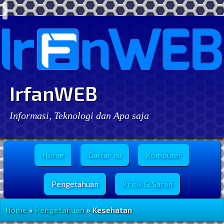
IrfanWEB
Informasi, Teknologi dan Apa saja
Menu Utama
Home
Daftar Isi
Komputer
Pengetahuan
Kritik & Saran
Home
»
Pengetahuan
» Kesehatan