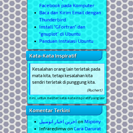
Facebook pada Komputer
Baca dan Kirim Email dengan
Thunderbird
Install “GFortran” dan
“gnuplot” di Ubuntu
Panduan Instalasi Ubuntu
Kata-Kata Inspiratif
Kesalahan orang lain terletak pada
mata kita, tetapi kesalahan kita
sendiri terletak di punggung kita.
(Ruchert)
Reload
halaman ini, untuk melihat kata-kata inspiratif yang lain
Komentar Terkini
اخرین اخبار اتومبیل
on
Mipony
Infraredimw
on
Cara Darurat