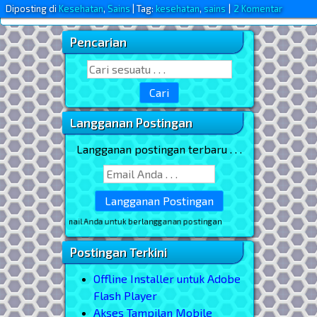
Diposting di
Kesehatan
,
Sains
|
Tag:
kesehatan
,
sains
|
2 Komentar
Pencarian
Sidebar Utama
Search for:
Langganan Postingan
Langganan postingan terbaru . . .
* masukkan email Anda untuk berlangganan postingan
Postingan Terkini
Offline Installer untuk Adobe
Flash Player
Akses Tampilan Mobile