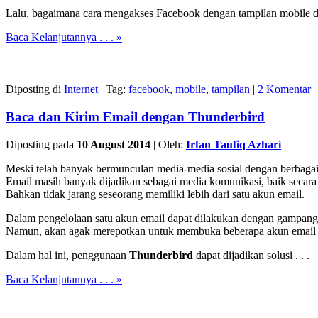
Lalu, bagaimana cara mengakses Facebook dengan tampilan mobile 
Baca Kelanjutannya . . . »
Diposting di
Internet
|
Tag:
facebook
,
mobile
,
tampilan
|
2 Komentar
Baca dan Kirim Email dengan Thunderbird
Diposting pada
10 August 2014
|
Oleh:
Irfan Taufiq Azhari
Meski telah banyak bermunculan media-media sosial dengan berbaga
Email masih banyak dijadikan sebagai media komunikasi, baik secar
Bahkan tidak jarang seseorang memiliki lebih dari satu akun email.
Dalam pengelolaan satu akun email dapat dilakukan dengan gampan
Namun, akan agak merepotkan untuk membuka beberapa akun email se
Dalam hal ini, penggunaan
Thunderbird
dapat dijadikan solusi . . .
Baca Kelanjutannya . . . »