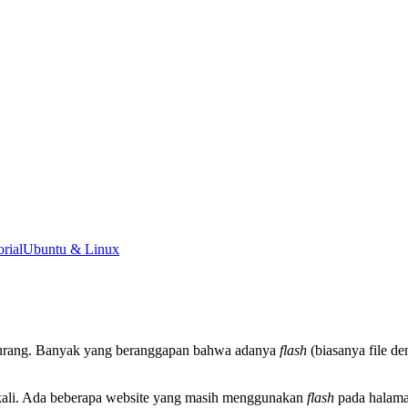
orial
Ubuntu & Linux
kurang. Banyak yang beranggapan bahwa adanya
flash
(biasanya file d
sekali. Ada beberapa website yang masih menggunakan
flash
pada halama