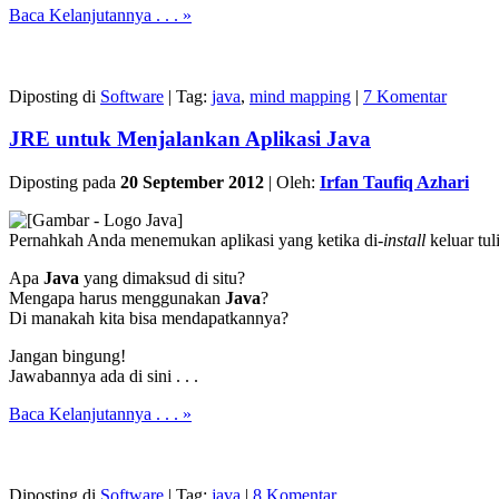
Baca Kelanjutannya . . . »
Diposting di
Software
|
Tag:
java
,
mind mapping
|
7 Komentar
JRE untuk Menjalankan Aplikasi Java
Diposting pada
20 September 2012
|
Oleh:
Irfan Taufiq Azhari
Pernahkah Anda menemukan aplikasi yang ketika di-
install
keluar tul
Apa
Java
yang dimaksud di situ?
Mengapa harus menggunakan
Java
?
Di manakah kita bisa mendapatkannya?
Jangan bingung!
Jawabannya ada di sini . . .
Baca Kelanjutannya . . . »
Diposting di
Software
|
Tag:
java
|
8 Komentar