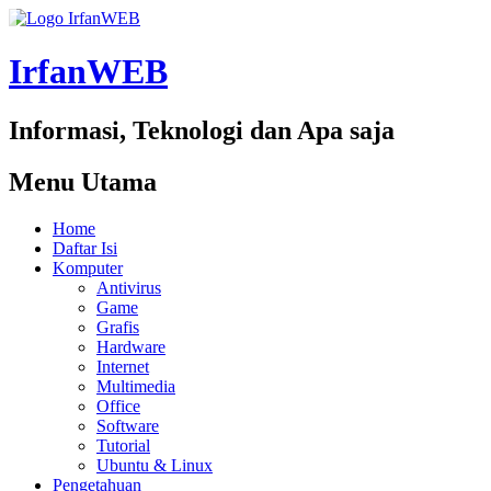
IrfanWEB
Informasi, Teknologi dan Apa saja
Menu Utama
Home
Daftar Isi
Komputer
Antivirus
Game
Grafis
Hardware
Internet
Multimedia
Office
Software
Tutorial
Ubuntu & Linux
Pengetahuan