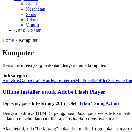
Event
Kesehatan
Sains
Tekno
Umum
Kritik & Saran
Home
» Komputer
Komputer
Berisi informasi yang berkaitan dengan dunia komputer.
Subkategori
Antivirus
Game
Grafis
Hardware
Internet
Multimedia
Office
Software
Tut
Offline Installer untuk Adobe Flash Player
Diposting pada
6 February 2015
|
Oleh:
Irfan Taufiq Azhari
Dengan hadirnya HTML5, penggunaan
flash
pada website kian ber
halaman tersebut lambat dibuka, alias
loading time
-nya lama.
Akan tetapi, kata “berkurang” bukan berarti tidak digunakan sama 