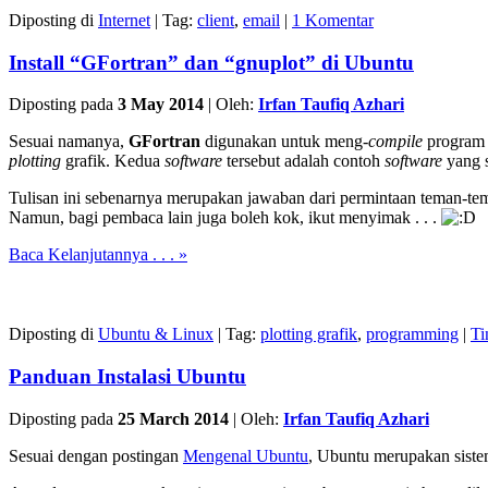
Diposting di
Internet
|
Tag:
client
,
email
|
1 Komentar
Install “GFortran” dan “gnuplot” di Ubuntu
Diposting pada
3 May 2014
|
Oleh:
Irfan Taufiq Azhari
Sesuai namanya,
GFortran
digunakan untuk meng-
compile
program 
plotting
grafik. Kedua
software
tersebut adalah contoh
software
yang s
Tulisan ini sebenarnya merupakan jawaban dari permintaan teman-
Namun, bagi pembaca lain juga boleh kok, ikut menyimak . . .
Baca Kelanjutannya . . . »
Diposting di
Ubuntu & Linux
|
Tag:
plotting grafik
,
programming
|
Ti
Panduan Instalasi Ubuntu
Diposting pada
25 March 2014
|
Oleh:
Irfan Taufiq Azhari
Sesuai dengan postingan
Mengenal Ubuntu
, Ubuntu merupakan siste