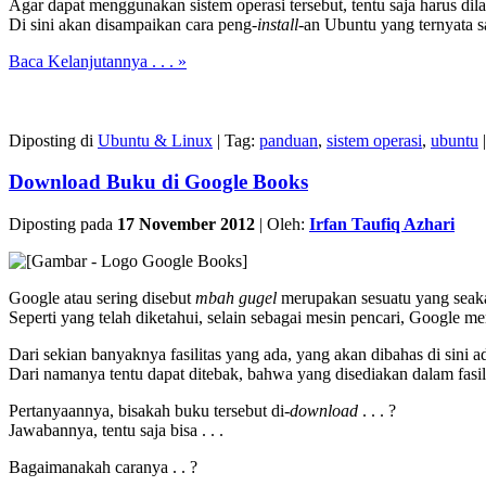
Agar dapat menggunakan sistem operasi tersebut, tentu saja harus di
Di sini akan disampaikan cara peng-
install
-an Ubuntu yang ternyata 
Baca Kelanjutannya . . . »
Diposting di
Ubuntu & Linux
|
Tag:
panduan
,
sistem operasi
,
ubuntu
|
Download Buku di Google Books
Diposting pada
17 November 2012
|
Oleh:
Irfan Taufiq Azhari
Google atau sering disebut
mbah gugel
merupakan sesuatu yang seakan
Seperti yang telah diketahui, selain sebagai mesin pencari, Google m
Dari sekian banyaknya fasilitas yang ada, yang akan dibahas di sini a
Dari namanya tentu dapat ditebak, bahwa yang disediakan dalam fasili
Pertanyaannya, bisakah buku tersebut di-
download
. . . ?
Jawabannya, tentu saja bisa . . .
Bagaimanakah caranya . . ?