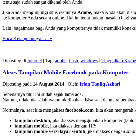
tentu saja sudah sangat dikenal oleh Anda.
Jika Anda mengunjungi situs resminya
Adobe
, maka Anda akan dis
ke komputer Anda secara online. Hal ini tentu bukan masalah bagi ya
Lalu, bagaimana bagi Anda yang komputernya tidak memiliki koneksi 
Baca Kelanjutannya . . . »
Diposting di
Internet
|
Tag:
adobe
,
flash
,
windows
|
Tinggalkan Kome
Akses Tampilan Mobile Facebook pada Komputer
Diposting pada
14 August 2014
|
Oleh:
Irfan Taufiq Azhari
Sebenarnya fitur ini sudah sejak lama ada.
Namun, tidak ada salahnya untuk dibahas. Bisa saja di antara pembaca
Normalnya, saat kita mengakses
facebook.com
, kita akan mengarah 
tampilan desktop
, jika diakses menggunakan komputer (laptop
tampilan mobile
, jika diakses dengan HP;
tampilan mobile versi layar sentuh
, jika diakses dengan
smar