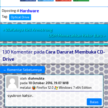
Hardware
Diposting di
Tag:
Optical Drive
« Wafatnya Neil Armstrong
Navigasi Postingan
UGM Memecahkan Rekor Baru »
Post Widget
130 Komentar pada
Cara Darurat Membuka CD-
Drive
← Komentar Sebelumnya
Navigasi Komentar Atas
oleh:
diahmubta
pada:
10 October 2016
,
19:07 WIB
melalui:
Firefox 12.0
Windows 7 x64 Edition
syukron katsir..
Balas