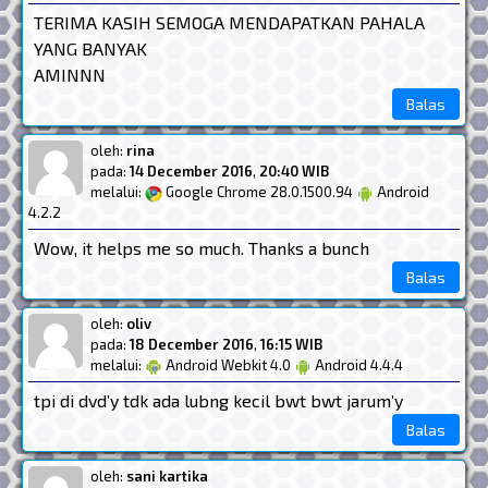
TERIMA KASIH SEMOGA MENDAPATKAN PAHALA
YANG BANYAK
AMINNN
Balas
oleh:
rina
pada:
14 December 2016
,
20:40 WIB
melalui:
Google Chrome 28.0.1500.94
Android
4.2.2
Wow, it helps me so much. Thanks a bunch
Balas
oleh:
oliv
pada:
18 December 2016
,
16:15 WIB
melalui:
Android Webkit 4.0
Android 4.4.4
tpi di dvd’y tdk ada lubng kecil bwt bwt jarum’y
Balas
oleh:
sani kartika