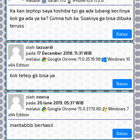
melalui:
Safari 11.0
iPhone iOS 11.2.6
Ka kan leptop saya toshiba tpi ga ada lubang kecilnya
kok ga ada ya ka? Gimna tuh ka. Soalnya ga bisa dibuka
teruss
Balas
oleh:
lazuardi
pada:
17 December 2018
,
11:31 WIB
melalui:
Google Chrome 71.0.3578.98
Windows 10
x64 Edition
kok tetep gk bisa ya
Balas
oleh:
novria
pada:
20 June 2019
,
05:37 WIB
melalui:
Google Chrome 75.0.3770.80
Windows 7
x64 Edition
mantabbb berhasil
Balas