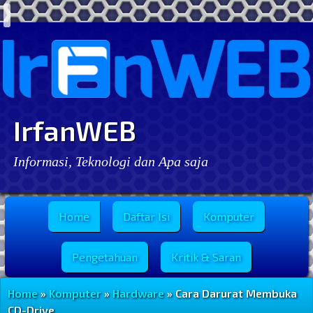
IrfanWEB
Informasi, Teknologi dan Apa saja
Menu Utama
Home
Daftar Isi
Komputer
Pengetahuan
Kritik & Saran
Home
»
Komputer
»
Hardware
» Cara Darurat Membuka
CD-Drive