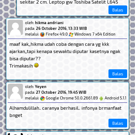
sekitar 2 cm. Leptop gw Toshiba Satelit L645
Balas
oleh:
hikma andriani
pada:
26 October 2016
,
13:33 WIB
melalui:
Firefox 49.0
Windows 7 x64 Edition
maaf kak,,hikma udah coba dengan cara yg kkk
ajarkan,,tapi kenapa sewaktu diputar kasetnya ngak
bisa diputar??
Trimakasih
Balas
oleh:
Yeyen
pada:
27 October 2016
,
19:45 WIB
melalui:
Google Chrome 50.0.2661.89
Android 5.1.1
Alhamdulillah.. caranya berhasil.. infonya brmanfaat
bnget
Balas