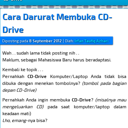
Cara Darurat Membuka CD-
Drive
Diposting pada
8 September 2012
|
Oleh:
Irfan Taufiq Azhari
Wah . . sudah lama tidak posting nih . .
Maklum, sebagai Mahasiswa Baru harus beradaptasi.
Kembali ke topik . . .
Pernahkah
CD-Drive
Komputer/Laptop Anda tidak bisa
dibuka dengan menekan tombolnya?
(tombol pada bagian
depan CD-Drive)
Pernahkah Anda ingin membuka
CD-Drive
?
(misalnya mau
mengeluarkan CD)
pada saat komputer/laptop dalam
keadaan mati)
Lho
,
emang
-nya bisa?