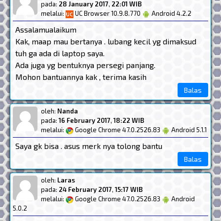
pada:
28 January 2017
,
22:01 WIB
melalui:
UC Browser 10.9.8.770
Android 4.2.2
Assalamualaikum
Kak, maap mau bertanya . lubang kecil yg dimaksud
tuh ga ada di laptop saya.
Ada juga yg bentuknya persegi panjang.
Mohon bantuannya kak , terima kasih
Balas
oleh:
Nanda
pada:
16 February 2017
,
18:22 WIB
melalui:
Google Chrome 47.0.2526.83
Android 5.1.1
Saya gk bisa . asus merk nya tolong bantu
Balas
oleh:
Laras
pada:
24 February 2017
,
15:17 WIB
melalui:
Google Chrome 47.0.2526.83
Android
5.0.2