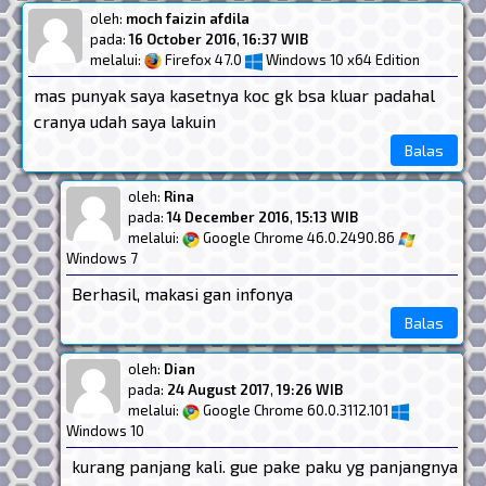
oleh:
moch faizin afdila
pada:
16 October 2016
,
16:37 WIB
melalui:
Firefox 47.0
Windows 10 x64 Edition
mas punyak saya kasetnya koc gk bsa kluar padahal
cranya udah saya lakuin
Balas
oleh:
Rina
pada:
14 December 2016
,
15:13 WIB
melalui:
Google Chrome 46.0.2490.86
Windows 7
Berhasil, makasi gan infonya
Balas
oleh:
Dian
pada:
24 August 2017
,
19:26 WIB
melalui:
Google Chrome 60.0.3112.101
Windows 10
kurang panjang kali. gue pake paku yg panjangnya