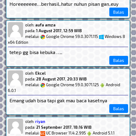
Horeeeeeee…berhasil..hatur nuhun pisan gan..euy
Balas
oleh:
aufa amza
pada:
1 August 2017
,
12:59 WIB
melalui:
Google Chrome 59.0.3071.115
Windows 8
x64 Edition
tetep gg bisa kebuka …..
Balas
oleh:
Ekcel
pada:
28 August 2017
,
20:33 WIB
melalui:
Google Chrome 59.0.3071.125
Android
6.0.1
Emang udah bisa tapi gak mau baca kasetnya
Balas
oleh:
riyan
pada:
21 September 2017
,
18:16 WIB
melalui:
UC Browser 11.4.2.995
Android 5.1.1