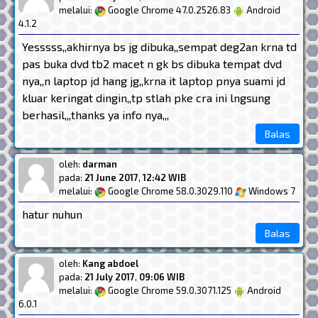
melalui:
Google Chrome 47.0.2526.83
Android
4.1.2
Yesssss,,akhirnya bs jg dibuka,,sempat deg2an krna td
pas buka dvd tb2 macet n gk bs dibuka tempat dvd
nya,,n laptop jd hang jg,,krna it laptop pnya suami jd
kluar keringat dingin,,tp stlah pke cra ini lngsung
berhasil,,,thanks ya info nya,,,
Balas
oleh:
darman
pada:
21 June 2017
,
12:42 WIB
melalui:
Google Chrome 58.0.3029.110
Windows 7
hatur nuhun
Balas
oleh:
Kang abdoel
pada:
21 July 2017
,
09:06 WIB
melalui:
Google Chrome 59.0.3071.125
Android
6.0.1