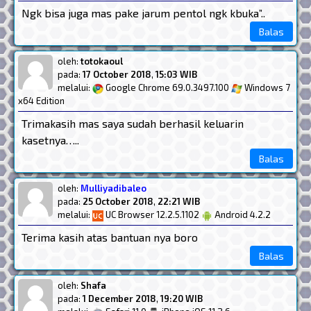
Ngk bisa juga mas pake jarum pentol ngk kbuka”..
Balas
oleh:
totokaoul
pada:
17 October 2018
,
15:03 WIB
melalui:
Google Chrome 69.0.3497.100
Windows 7
x64 Edition
Trimakasih mas saya sudah berhasil keluarin
kasetnya…..
Balas
oleh:
Mulliyadibaleo
pada:
25 October 2018
,
22:21 WIB
melalui:
UC Browser 12.2.5.1102
Android 4.2.2
Terima kasih atas bantuan nya boro
Balas
oleh:
Shafa
pada:
1 December 2018
,
19:20 WIB