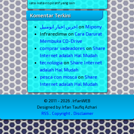
hat kata-kata inspiratif yang lain
Komentar Terkini
اخرین اخبار اتومبیل
on
Mipony
Infraredimw
on
Cara Darurat
Membuka CD-Drive
comprar vadeadores
on
Share
Internet adalah Hal Mudah
tecnologia
on
Share Internet
adalah Hal Mudah
pesca con mosca
on
Share
Internet adalah Hal Mudah
© 2011 - 2026 . IrfanWEB
Designed by: Irfan Taufiq Azhari
RSS
Copyright
Disclaimer
Menu Footer