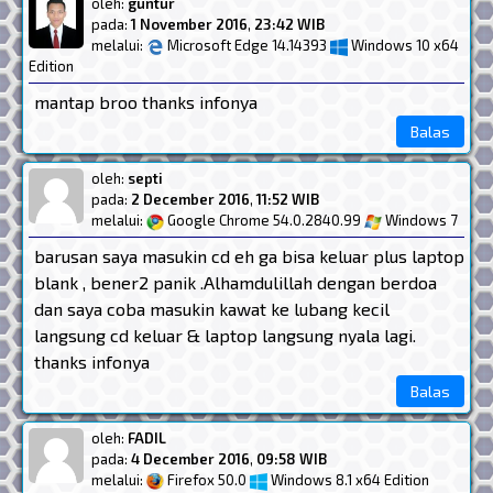
oleh:
guntur
pada:
1 November 2016
,
23:42 WIB
melalui:
Microsoft Edge 14.14393
Windows 10 x64
Edition
mantap broo thanks infonya
Balas
oleh:
septi
pada:
2 December 2016
,
11:52 WIB
melalui:
Google Chrome 54.0.2840.99
Windows 7
barusan saya masukin cd eh ga bisa keluar plus laptop
blank , bener2 panik .Alhamdulillah dengan berdoa
dan saya coba masukin kawat ke lubang kecil
langsung cd keluar & laptop langsung nyala lagi.
thanks infonya
Balas
oleh:
FADIL
pada:
4 December 2016
,
09:58 WIB
melalui:
Firefox 50.0
Windows 8.1 x64 Edition