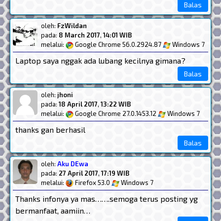
Balas
oleh:
FzWildan
pada:
8 March 2017
,
14:01 WIB
melalui:
Google Chrome 56.0.2924.87
Windows 7
Laptop saya nggak ada lubang kecilnya gimana?
Balas
oleh:
jhoni
pada:
18 April 2017
,
13:22 WIB
melalui:
Google Chrome 27.0.1453.12
Windows 7
thanks gan berhasil
Balas
oleh:
Aku DEwa
pada:
27 April 2017
,
17:19 WIB
melalui:
Firefox 53.0
Windows 7
Thanks infonya ya mas…….semoga terus posting yg
bermanfaat, aamiin…