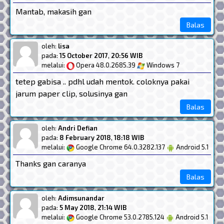
Mantab, makasih gan
Balas
oleh:
lisa
pada:
15 October 2017
,
20:56 WIB
melalui:
Opera 48.0.2685.39
Windows 7
tetep gabisa .. pdhl udah mentok. coloknya pakai
jarum paper clip, solusinya gan
Balas
oleh:
Andri Defian
pada:
8 February 2018
,
18:18 WIB
melalui:
Google Chrome 64.0.3282.137
Android 5.1
Thanks gan caranya
Balas
oleh:
Adimsunandar
pada:
5 May 2018
,
21:14 WIB
melalui:
Google Chrome 53.0.2785.124
Android 5.1