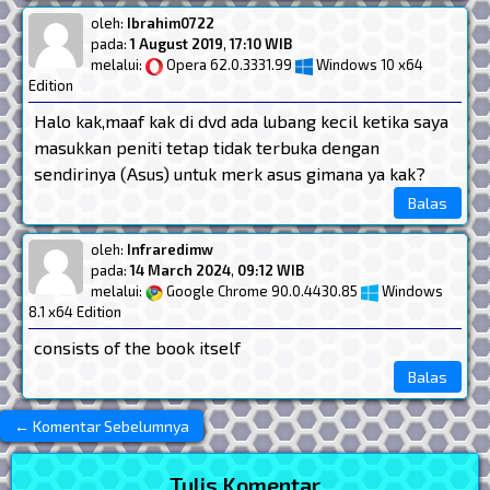
oleh:
Ibrahim0722
pada:
1 August 2019
,
17:10 WIB
melalui:
Opera 62.0.3331.99
Windows 10 x64
Edition
Halo kak,maaf kak di dvd ada lubang kecil ketika saya
masukkan peniti tetap tidak terbuka dengan
sendirinya (Asus) untuk merk asus gimana ya kak?
Balas
oleh:
Infraredimw
pada:
14 March 2024
,
09:12 WIB
melalui:
Google Chrome 90.0.4430.85
Windows
8.1 x64 Edition
consists of the book itself
Balas
← Komentar Sebelumnya
Navigasi Komentar Bawah
Tulis Komentar