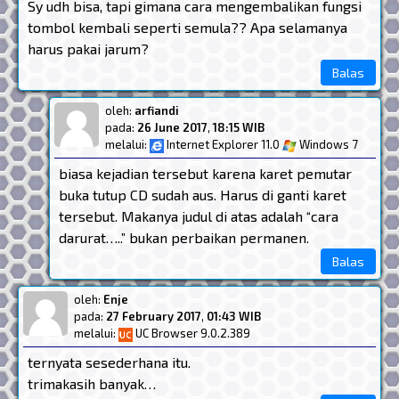
Sy udh bisa, tapi gimana cara mengembalikan fungsi
tombol kembali seperti semula?? Apa selamanya
harus pakai jarum?
Balas
oleh:
arfiandi
pada:
26 June 2017
,
18:15 WIB
melalui:
Internet Explorer 11.0
Windows 7
biasa kejadian tersebut karena karet pemutar
buka tutup CD sudah aus. Harus di ganti karet
tersebut. Makanya judul di atas adalah “cara
darurat…..” bukan perbaikan permanen.
Balas
oleh:
Enje
pada:
27 February 2017
,
01:43 WIB
melalui:
UC Browser 9.0.2.389
ternyata sesederhana itu.
trimakasih banyak…