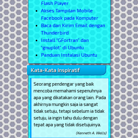
Flash Player
Akses Tampilan Mobile
Facebook pada Komputer
Baca dan Kirim Email dengan
Thunderbird
Install “GFortran” dan
“gnuplot” di Ubuntu
Panduan Instalasi Ubuntu
Kata-Kata Inspiratif
Seorang pendengar yang baik
mencoba memahami sepenuhnya
apa yang dikatakan orang lain. Pada
akhirnya mungkin saja ia sangat
tidak setuju, tetapi sebelum ia tidak
setuju, ia ingin tahu dulu dengan
tepat apa yang tidak disetujuinya.
(Kenneth A. Wells)