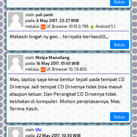
Balas
oleh:
yuli yanti
pada:
6 May 2017
,
22:27 WIB
melalui:
UC Browser 10.10.0.796
Android 5.1
Makasih bngat ny gan… ternyata berhasillll,,,
Balas
oleh:
Melpa Manullang
pada:
16 May 2017
,
01:45 WIB
melalui:
UC Browser 10.7.6.805
Mas, laptop saya kena bentur tepat pada tempat CD
Drivenya. Jadi tempat CD Drivenya tidak bisa masuk
ataupun keluar. Dan Perangkat CD Drivenya tidak
kelihatan di komputer. Mohon penjelasannya, Mas.
Terima Kasih.
Balas
oleh:
Vhi
pada:
22 May 2017
,
10:30 WIB