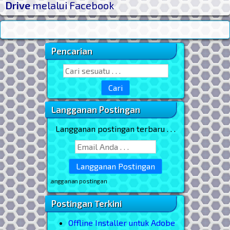
Drive
melalui Facebook
Pencarian
Sidebar Utama
Search for:
Langganan Postingan
Langganan postingan terbaru . . .
 berlangganan postingan
Postingan Terkini
Offline Installer untuk Adobe