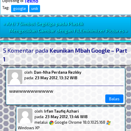
Tekno
Diposting di
Tag:
google
unik
« Arti 7 Simbol Segitiga pada Plastik
Navigasi Postingan
Mengecilkan Gambar dengan FILEminimizer Pictures »
Post Widget
5 Komentar pada
Keunikan Mbah Google – Part
1
oleh:
Dan-Nha Perdana Rezkky
pada:
23 May 2012
,
13:32 WIB
wawwwwwwwwww
Balas
oleh:
Irfan Taufiq Azhari
pada:
23 May 2012
,
13:46 WIB
melalui:
Google Chrome 18.0.1025.168
Windows XP