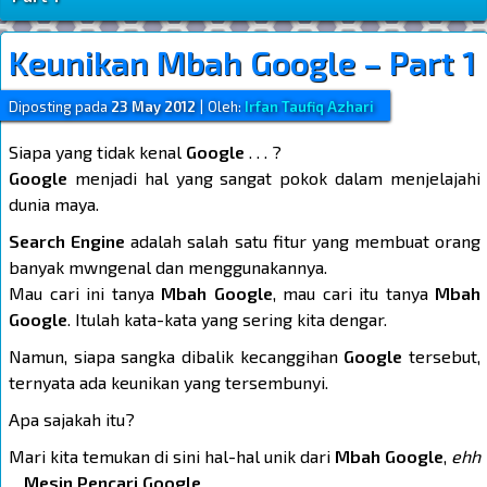
Keunikan Mbah Google – Part 1
Diposting pada
23 May 2012
|
Oleh:
Irfan Taufiq Azhari
Siapa yang tidak kenal
Google
. . . ?
Google
menjadi hal yang sangat pokok dalam menjelajahi
dunia maya.
Search Engine
adalah salah satu fitur yang membuat orang
banyak mwngenal dan menggunakannya.
Mau cari ini tanya
Mbah Google
, mau cari itu tanya
Mbah
Google
. Itulah kata-kata yang sering kita dengar.
Namun, siapa sangka dibalik kecanggihan
Google
tersebut,
ternyata ada keunikan yang tersembunyi.
Apa sajakah itu?
Mari kita temukan di sini hal-hal unik dari
Mbah Google
,
ehh
. .
Mesin Pencari Google
.