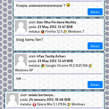
Knapa, wawwwwwwwww ?
Balas
oleh:
Dan-Nha Perdana Rezkky
pada:
23 May 2012
,
13:47 WIB
melalui:
Firefox 12.0
Windows 7
blog kamu fan?
Balas
oleh:
Irfan Taufiq Azhari
pada:
23 May 2012
,
13:49 WIB
melalui:
Google Chrome 18.0.1025.168
Windows XP
iya . . .
Balas
oleh:
selalu bertanya...
pada:
24 January 2013
,
18:48 WIB
melalui:
Opera Mini 5.1.21594
Windows