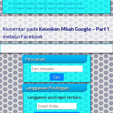
Email harus valid. Email tidak akan dipublikasikan.
Gunakan kata-kata yang sopan dalam berkomentar.
Komentar pada
Keunikan Mbah Google – Part 1
melalui Facebook
Pencarian
Sidebar Utama
Search for:
Langganan Postingan
Langganan postingan terbaru . . .