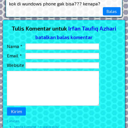
kok di wundows phone gak bisa??? kenapa?
Balas
Tulis Komentar untuk
Irfan Taufiq Azhari
batalkan balas komentar
Nama *
Email *
Website
Catatan:
tanda bintang * = wajib diisi