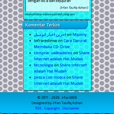
dengan do'a dan kejujuran
(Irfan Taufiq Azhari)
i, untuk melihat kata-kata inspiratif yang lain
Komentar Terkini
اخرین اخبار اتومبیل
on
Mipony
Infraredimw
on
Cara Darurat
Membuka CD-Drive
comprar vadeadores
on
Share
Internet adalah Hal Mudah
tecnologia
on
Share Internet
adalah Hal Mudah
pesca con mosca
on
Share
Internet adalah Hal Mudah
© 2011 - 2026 . IrfanWEB
Designed by: Irfan Taufiq Azhari
RSS
Copyright
Disclaimer
Menu Footer