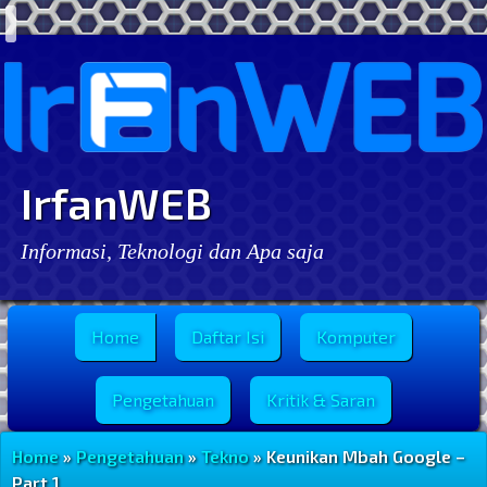
IrfanWEB
Informasi, Teknologi dan Apa saja
Menu Utama
Home
Daftar Isi
Komputer
Pengetahuan
Kritik & Saran
Home
»
Pengetahuan
»
Tekno
» Keunikan Mbah Google –
Part 1