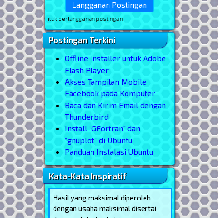
il Anda untuk berlangganan postingan
Postingan Terkini
Offline Installer untuk Adobe
Flash Player
Akses Tampilan Mobile
Facebook pada Komputer
Baca dan Kirim Email dengan
Thunderbird
Install “GFortran” dan
“gnuplot” di Ubuntu
Panduan Instalasi Ubuntu
Kata-Kata Inspiratif
Hasil yang maksimal diperoleh
dengan usaha maksimal disertai