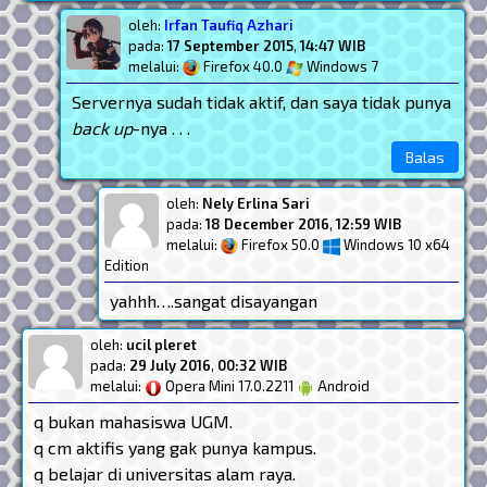
oleh:
Irfan Taufiq Azhari
pada:
17 September 2015
,
14:47 WIB
melalui:
Firefox 40.0
Windows 7
Servernya sudah tidak aktif, dan saya tidak punya
back up
-nya . . .
Balas
oleh:
Nely Erlina Sari
pada:
18 December 2016
,
12:59 WIB
melalui:
Firefox 50.0
Windows 10 x64
Edition
yahhh….sangat disayangan
oleh:
ucil pleret
pada:
29 July 2016
,
00:32 WIB
melalui:
Opera Mini 17.0.2211
Android
q bukan mahasiswa UGM.
q cm aktifis yang gak punya kampus.
q belajar di universitas alam raya.