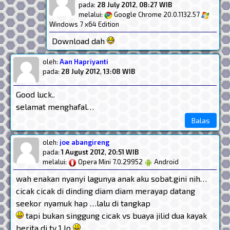
pada:
28 July 2012
,
08:27 WIB
melalui:
Google Chrome 20.0.1132.57
Windows 7 x64 Edition
Download dah
oleh:
Aan Hapriyanti
pada:
28 July 2012
,
13:08 WIB
Good luck..
selamat menghafal…
Balas
oleh:
joe abangireng
pada:
1 August 2012
,
20:51 WIB
melalui:
Opera Mini 7.0.29952
Android
wah enakan nyanyi lagunya anak aku sobat.gini nih…
cicak cicak di dinding diam diam merayap datang
seekor nyamuk hap …lalu di tangkap
tapi bukan singgung cicak vs buaya jilid dua kayak
berita di tv 1 lo