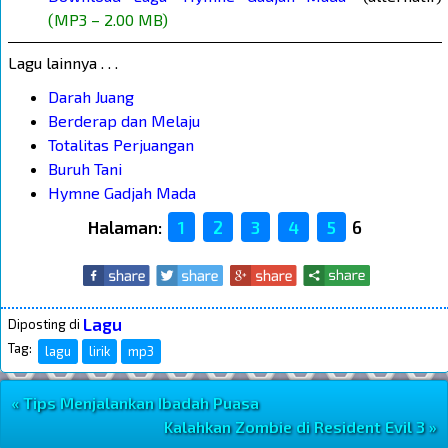
(MP3 – 2.00 MB)
Lagu lainnya . . .
Darah Juang
Berderap dan Melaju
Totalitas Perjuangan
Buruh Tani
Hymne Gadjah Mada
Halaman:
1
2
3
4
5
6
Lagu
Diposting di
Tag:
lagu
lirik
mp3
« Tips Menjalankan Ibadah Puasa
Navigasi Postingan
Kalahkan Zombie di Resident Evil 3 »