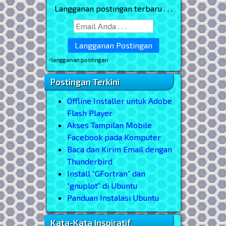
Langganan postingan terbaru . . .
 untuk berlangganan postingan
Postingan Terkini
Offline Installer untuk Adobe
Flash Player
Akses Tampilan Mobile
Facebook pada Komputer
Baca dan Kirim Email dengan
Thunderbird
Install “GFortran” dan
“gnuplot” di Ubuntu
Panduan Instalasi Ubuntu
Kata-Kata Inspiratif