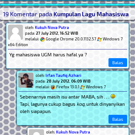
Post Widget
19 Komentar pada
Kumpulan Lagu Mahasiswa
oleh:
Kukuh Nova Putra
pada:
27 July 2012
,
16:52 WIB
melalui:
Google Chrome 20.0.1132.57
Windows 7
x64 Edition
Yg mahasiswa UGM harus hafal ya ?
Balas
oleh:
Irfan Taufiq Azhari
pada:
28 July 2012
,
06:09 WIB
melalui:
Firefox 13.0.1
Windows 7
Sebenarnya masih isu antar MABA, sih . . .
Tapi, lagunya cukup bagus
koq
, untuk dinyanyikan
oleh siapapun.
Balas
oleh:
Kukuh Nova Putra