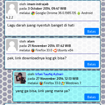
oleh:
imam indrajab
pada:
3 October 2014
,
09:47 WIB
melalui:
Google Chrome 36.0.1985.135
Android
4.2.2
Lagu darah juang nyentuh banget di hati
Balas
oleh:
alam
pada:
21 November 2014
,
07:42 WIB
melalui:
Firefox 33.0
Ubuntu x64
pak, link downloadnya kog gk bisa?
Balas
oleh:
Irfan Taufiq Azhari
pada:
27 November 2014
,
12:13 WIB
melalui:
Firefox 33.0
Windows 7
yang ga bisa, link yang mana ya?
Balas