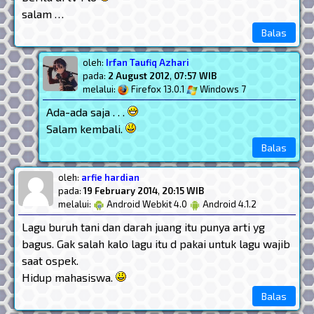
salam …
Balas
oleh:
Irfan Taufiq Azhari
pada:
2 August 2012
,
07:57 WIB
melalui:
Firefox 13.0.1
Windows 7
Ada-ada saja . . .
Salam kembali.
Balas
oleh:
arfie hardian
pada:
19 February 2014
,
20:15 WIB
melalui:
Android Webkit 4.0
Android 4.1.2
Lagu buruh tani dan darah juang itu punya arti yg
bagus. Gak salah kalo lagu itu d pakai untuk lagu wajib
saat ospek.
Hidup mahasiswa.
Balas