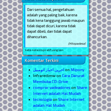
Dari semua hal, pengetahuan
adalah yang paling baik, karena
tidak kena tanggung jawab maupun
tidak dapat dicuri, karena tidak
dapat dibeli, dan tidak dapat
dihancurkan.
(Hitopadesa)
k melihat kata-kata inspiratif yang lain
Komentar Terkini
اخرین اخبار اتومبیل
on
Mipony
Infraredimw
on
Cara Darurat
Membuka CD-Drive
comprar vadeadores
on
Share
Internet adalah Hal Mudah
tecnologia
on
Share Internet
adalah Hal Mudah