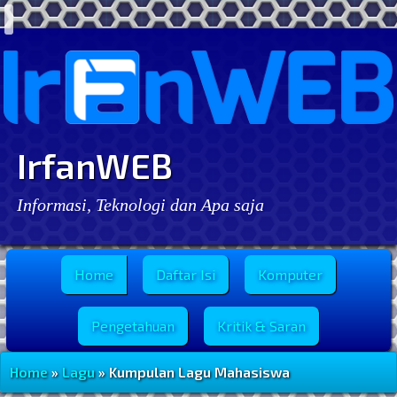
IrfanWEB
Informasi, Teknologi dan Apa saja
Menu Utama
Home
Daftar Isi
Komputer
Pengetahuan
Kritik & Saran
Home
»
Lagu
» Kumpulan Lagu Mahasiswa