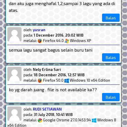
dan aku juga menghafal 1,2,sampai 3 lagu yang ada di
atas.
Balas
oleh:
yusran
pada:
1 December 2016
,
20:02 WIB
melalui:
Firefox 44.0
Windows XP
semua lagu sangat bagus selain buru tani
Balas
oleh:
Nely Erlina Sari
pada:
18 December 2016
,
12:57 WIB
melalui:
Firefox 50.0
Windows 10 x64 Edition
ko yg darah juang . file is not available ka??
Balas
oleh:
RUDI SETIAWAN
pada:
31 July 2018
,
10:41 WIB
melalui:
Google Chrome 27.0.1453.94
Windows 8
x64 Edition