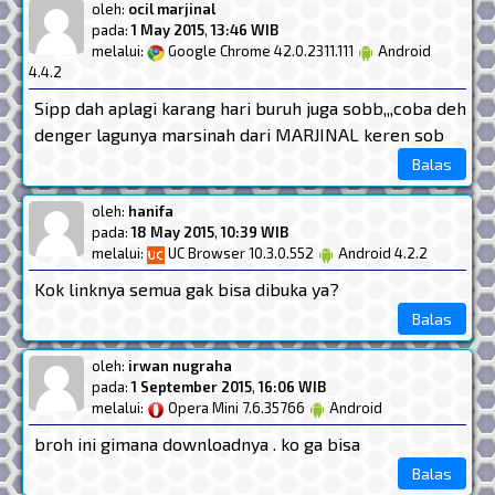
oleh:
ocil marjinal
pada:
1 May 2015
,
13:46 WIB
melalui:
Google Chrome 42.0.2311.111
Android
4.4.2
Sipp dah aplagi karang hari buruh juga sobb,,,coba deh
denger lagunya marsinah dari MARJINAL keren sob
Balas
oleh:
hanifa
pada:
18 May 2015
,
10:39 WIB
melalui:
UC Browser 10.3.0.552
Android 4.2.2
Kok linknya semua gak bisa dibuka ya?
Balas
oleh:
irwan nugraha
pada:
1 September 2015
,
16:06 WIB
melalui:
Opera Mini 7.6.35766
Android
broh ini gimana downloadnya . ko ga bisa
Balas