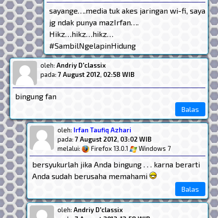
sayange….media tuk akes jaringan wi-fi, saya
jg ndak punya mazIrfan….
Hikz…hikz…hikz…
#SambilNgelapinHidung
oleh:
Andriy D'classix
pada:
7 August 2012
,
02:58 WIB
bingung fan
Balas
oleh:
Irfan Taufiq Azhari
pada:
7 August 2012
,
03:02 WIB
melalui:
Firefox 13.0.1
Windows 7
bersyukurlah jika Anda bingung . . . karna berarti
Anda sudah berusaha memahami
Balas
oleh:
Andriy D'classix