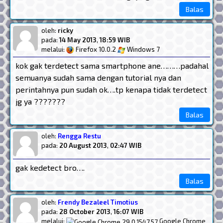
Balas
oleh:
ricky
pada:
14 May 2013
,
18:59 WIB
melalui:
Firefox 10.0.2
Windows 7
kok gak terdetect sama smartphone ane………padahal
semuanya sudah sama dengan tutorial nya dan
perintahnya pun sudah ok….tp kenapa tidak terdetect
jg ya ???????
Balas
oleh:
Rengga Restu
pada:
20 August 2013
,
02:47 WIB
gak kedetect bro….
Balas
oleh:
Frendy Bezaleel Timotius
pada:
28 October 2013
,
16:07 WIB
melalui:
Google Chrome