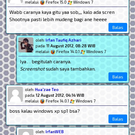
melalui:
Firefox 15.0
Windows 7
Wabb caranya kaya gitu yaa sob,,,, kalo ada scren
Shootnya pasti lebih mudeng bagi ane heeee
Balas
oleh:
Irfan Taufiq Azhari
pada:
11 August 2012
,
08:28 WIB
melalui:
Firefox 14.0.1
Windows 7
Iya . . begitulah caranya.
Screenshot
sudah saya tambahkan.
Balas
oleh:
Hua'zae Teo
pada:
12 August 2012
,
04:14 WIB
melalui:
Firefox 14.0.1
Windows 7
boss kalau windows xp sp1 bsa?
Balas
oleh:
IrfanWEB