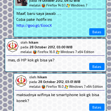
pada:
19 October 2012
,
09:52 WIB
melalui:
Firefox 14.0.1
Windows 7
Maaf, baru saya jawab . . .
Coba pake
hotfix
ini:
http://goo.gl/EoocX
Balas
oleh:
hikam
pada:
28 October 2012
,
03:00 WIB
melalui:
Firefox 16.0
Windows 7 x64 Edition
mas, di HP kok gk bisa ya?
Balas
oleh:
hikam
pada:
28 October 2012
,
03:01 WIB
melalui:
Firefox 16.0
Windows 7 x64 Edition
maksudnya wifinya ke smartphone kok gk bisa
konek?
Balas