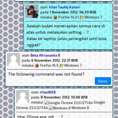
oleh:
Irfan Taufiq Azhari
pada:
1 November 2012
,
04:39 WIB
melalui:
Firefox 14.0.1
Windows 7
Apakah sudah menerapkan semua cara di
atas untuk melakukan setting . . ?
Kalau ke laptop
(atau perangkat lain)
bisa,
nggak
?
oleh:
Beta Afriananta R
pada:
6 November 2012
,
22:31 WIB
melalui:
Firefox 16.0
Windows 7
The following command was not found?
Balas
oleh:
IrfanWEB
pada:
8 November 2012
,
10:08 WIB
melalui:
Google
Chrome 23.0.1271.64
Windows 8
btw, OSnya apa, nih . . . ?