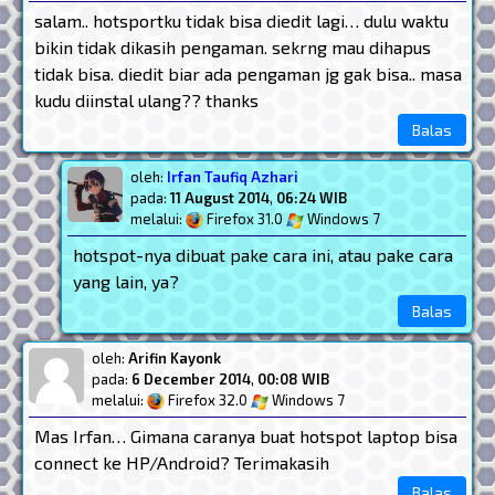
salam.. hotsportku tidak bisa diedit lagi… dulu waktu
bikin tidak dikasih pengaman. sekrng mau dihapus
tidak bisa. diedit biar ada pengaman jg gak bisa.. masa
kudu diinstal ulang?? thanks
Balas
oleh:
Irfan Taufiq Azhari
pada:
11 August 2014
,
06:24 WIB
melalui:
Firefox 31.0
Windows 7
hotspot-nya dibuat pake cara ini, atau pake cara
yang lain, ya?
Balas
oleh:
Arifin Kayonk
pada:
6 December 2014
,
00:08 WIB
melalui:
Firefox 32.0
Windows 7
Mas Irfan… Gimana caranya buat hotspot laptop bisa
connect ke HP/Android? Terimakasih
Balas