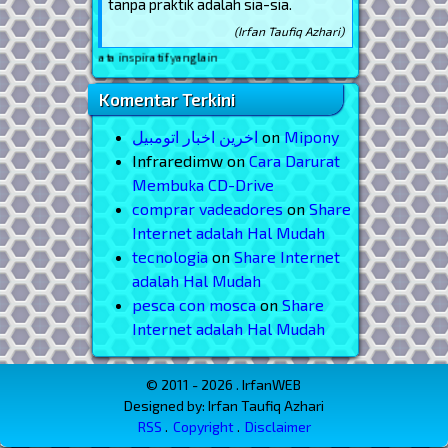
tanpa praktik adalah sia-sia.
(Irfan Taufiq Azhari)
a inspiratif yang lain
Komentar Terkini
اخرین اخبار اتومبیل
on
Mipony
Infraredimw
on
Cara Darurat
Membuka CD-Drive
comprar vadeadores
on
Share
Internet adalah Hal Mudah
tecnologia
on
Share Internet
adalah Hal Mudah
pesca con mosca
on
Share
Internet adalah Hal Mudah
© 2011 - 2026 . IrfanWEB
Designed by: Irfan Taufiq Azhari
RSS
Copyright
Disclaimer
Menu Footer