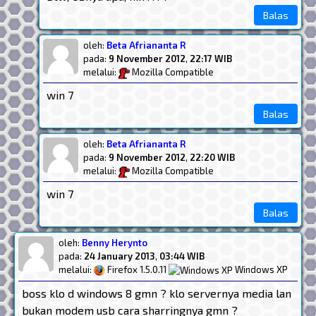
Balas
oleh:
Beta Afriananta R
pada:
9 November 2012
,
22:17 WIB
melalui:
Mozilla Compatible
win 7
Balas
oleh:
Beta Afriananta R
pada:
9 November 2012
,
22:20 WIB
melalui:
Mozilla Compatible
win 7
Balas
oleh:
Benny Herynto
pada:
24 January 2013
,
03:44 WIB
melalui:
Firefox 1.5.0.11
Windows XP
boss klo d windows 8 gmn ? klo servernya media lan
bukan modem usb cara sharringnya gmn ?