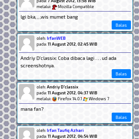
pada:
7 August 2012
,
13:58 WIB
melalui:
Mozilla Compatible
lgi bka, , ,wis mumet bang
Balas
oleh:
IrfanWEB
pada:
11 August 2012
,
02:45 WIB
Andriy D'classix: Coba dibaca lagi . . . ud ada
screenshotnya.
Balas
oleh:
Andriy D'classix
pada:
11 August 2012
,
04:37 WIB
melalui:
Firefox 14.0.1
Windows 7
mana fan?
Balas
oleh:
Irfan Taufiq Azhari
pada:
11 August 2012
,
04:54 WIB