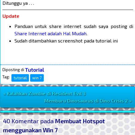
Ditunggu ya . . .
Update
Panduan untuk share internet sudah saya posting di
Share Internet adalah Hal Mudah
.
Sudah ditambahkan screenshot pada tutorial ini
Tutorial
Diposting di
Tag:
tutorial
win 7
« Kalahkan Zombie di Resident Evil 3
Navigasi Postingan
Memburu Dinosaurus di Dino Crisis 2 »
Post Widget
40 Komentar pada
Membuat Hotspot
menggunakan Win 7