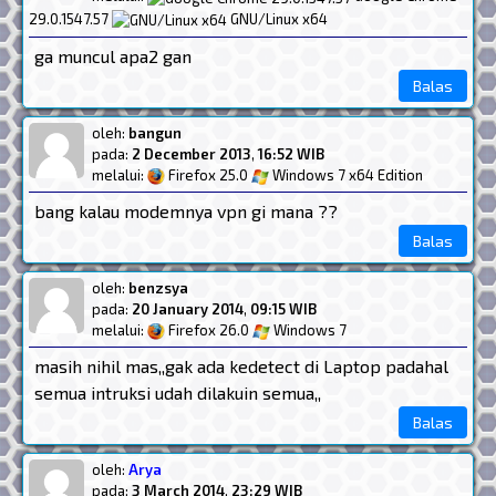
29.0.1547.57
GNU/Linux x64
ga muncul apa2 gan
Balas
oleh:
bangun
pada:
2 December 2013
,
16:52 WIB
melalui:
Firefox 25.0
Windows 7 x64 Edition
bang kalau modemnya vpn gi mana ??
Balas
oleh:
benzsya
pada:
20 January 2014
,
09:15 WIB
melalui:
Firefox 26.0
Windows 7
masih nihil mas,,gak ada kedetect di Laptop padahal
semua intruksi udah dilakuin semua,,
Balas
oleh:
Arya
pada:
3 March 2014
,
23:29 WIB