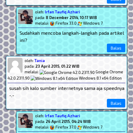
oleh:
Irfan Taufiq Azhari
pada:
8 December 2014
,
10:17 WIB
melalui:
Firefox 33.0
Windows 7
Sudahkah mencoba langkah-langkah pada artikel
ini?
Balas
oleh:
Tania
pada:
23 April 2015
,
01:22 WIB
melalui:
Google Chrome
42.0.2311.90
Windows 8.1 x64 Edition
susah sih kalo sumber internetnya sama aja speednya
-.-
Balas
oleh:
Irfan Taufiq Azhari
pada:
26 April 2015
,
04:24 WIB
melalui:
Firefox 37.0
Windows 7