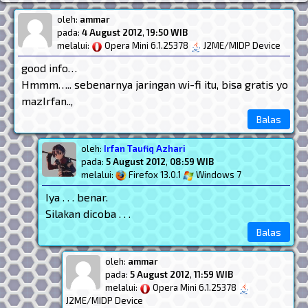
oleh:
ammar
pada:
4 August 2012
,
19:50 WIB
melalui:
Opera Mini 6.1.25378
J2ME/MIDP Device
good info…
Hmmm….. sebenarnya jaringan wi-fi itu, bisa gratis yo
mazIrfan..,
Balas
oleh:
Irfan Taufiq Azhari
pada:
5 August 2012
,
08:59 WIB
melalui:
Firefox 13.0.1
Windows 7
Iya . . . benar.
Silakan dicoba . . .
Balas
oleh:
ammar
pada:
5 August 2012
,
11:59 WIB
melalui:
Opera Mini 6.1.25378
J2ME/MIDP Device