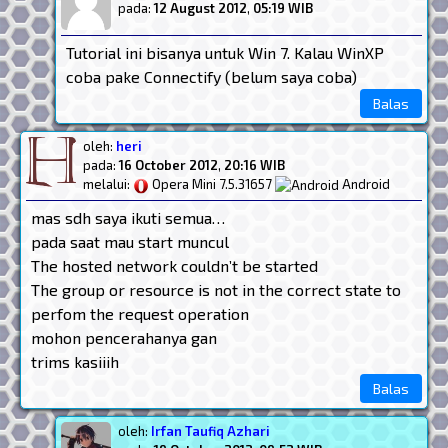
pada:
12 August 2012
,
05:19 WIB
Tutorial ini bisanya untuk Win 7. Kalau WinXP
coba pake Connectify (belum saya coba)
Balas
oleh:
heri
pada:
16 October 2012
,
20:16 WIB
melalui:
Opera Mini 7.5.31657
Android
mas sdh saya ikuti semua…
pada saat mau start muncul
The hosted network couldn’t be started
The group or resource is not in the correct state to
perfom the request operation
mohon pencerahanya gan
trims kasiiih
Balas
oleh:
Irfan Taufiq Azhari