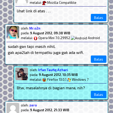
melalui:
Mozilla Compatible
lihat link di atas . . .
Balas
oleh:
Mr.o2n
pada:
9 August 2012
,
09:38 WIB
melalui:
Opera Mini 7.0.29952
Android
sudah gan tapi masih nihil.
gak apa2lah di tempatku juga gak ada wifi.
Balas
oleh:
Irfan Taufiq Azhari
pada:
9 August 2012
,
10:35 WIB
melalui:
Firefox 13.0.1
Windows 7
Btw, masalahnya di bagian mana, nih?
Balas
oleh:
zero
pada:
9 August 2012
,
21:33 WIB