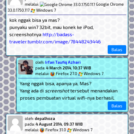
melalui:
Google Chrome
33.0.1750.117
Windows 7
kok nggak bisa ya mas?
punyaku win7 32bit, mau konek ke iPod,
screenshotnya
http://badass-
traveler.tumblr.com/image/78448243446
Balas
oleh:
Irfan Taufiq Azhari
pada:
4 March 2014
,
10:37 WIB
melalui:
Firefox 27.0
Windows 7
Yang nggak bisa, apanya ya, Mas?
Yang ada di
screenshot
tersebut menandakan
proses pembuatan virtual wifi-nya berhasil.
Balas
oleh:
depalhoza
pada:
4 August 2014
,
09:37 WIB
melalui:
Firefox 31.0
Windows 7