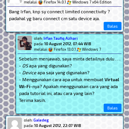
melalui:
Firefox 14.0.1
Windows 7 x64 Edition
Bang Irfan, knp sy connect limited connectivity ?
padahal yg baru connect cm satu device aja.
Balas
oleh:
Irfan Taufiq Azhari
pada:
10 August 2012
,
07:44 WIB
melalui:
Firefox 13.0.1
Windows 7
Sebelum menjawab, saya minta detailnya dulu . . .
-
OS
apa yang digunakan?
-
Device
apa saja yang digunakan?
- Menggunakan cara apa untuk membuat
Virtual
Wi-Fi
-nya? Apakah menggunakan cara yang ada
pada tutorial ini, atau cara yang lain?
Terima kasih.
Balas
oleh:
Galedeg
pada:
10 August 2012
,
22:07 WIB