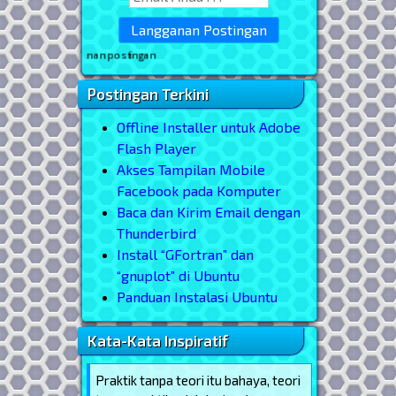
* masukkan email And
Postingan Terkini
Offline Installer untuk Adobe
Flash Player
Akses Tampilan Mobile
Facebook pada Komputer
Baca dan Kirim Email dengan
Thunderbird
Install “GFortran” dan
“gnuplot” di Ubuntu
Panduan Instalasi Ubuntu
Kata-Kata Inspiratif
Praktik tanpa teori itu bahaya, teori