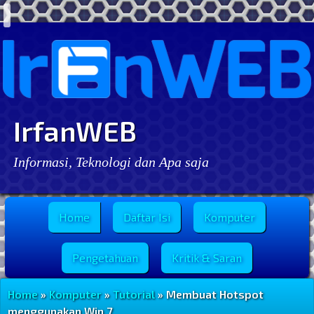
IrfanWEB
Informasi, Teknologi dan Apa saja
Menu Utama
Home
Daftar Isi
Komputer
Pengetahuan
Kritik & Saran
Home
»
Komputer
»
Tutorial
» Membuat Hotspot
menggunakan Win 7