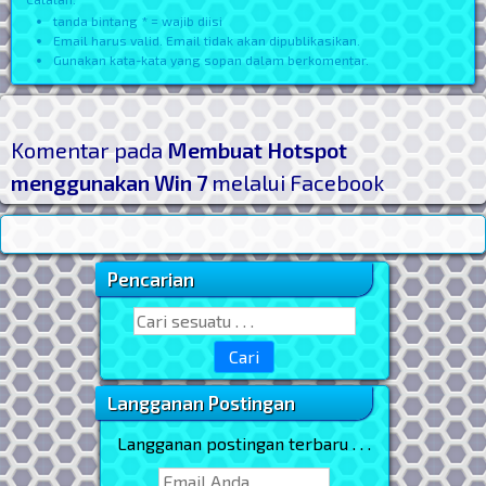
tanda bintang * = wajib diisi
Email harus valid. Email tidak akan dipublikasikan.
Gunakan kata-kata yang sopan dalam berkomentar.
Komentar pada
Membuat Hotspot
menggunakan Win 7
melalui Facebook
Pencarian
Sidebar Utama
Search for:
Langganan Postingan
Langganan postingan terbaru . . .