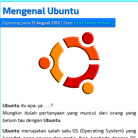
Mengenal Ubuntu
Diposting pada
13 August 2012
|
Oleh:
Irfan Taufiq Azhari
Ubuntu
itu apa, ya . . . ?
Mungkin itulah pertanyaan yang muncul dari orang yang
belum tau dengan
Ubuntu
.
Ubuntu
merupakan salah satu OS (Operating System) yang
bersifat
open source
dan
gratis
free
, berbeda dengan OS