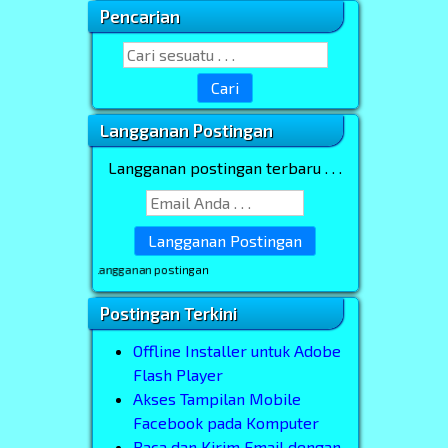
Pencarian
Sidebar Utama
Search for:
Langganan Postingan
Langganan postingan terbaru . . .
ntuk berlangganan postingan
Postingan Terkini
Offline Installer untuk Adobe
Flash Player
Akses Tampilan Mobile
Facebook pada Komputer
Baca dan Kirim Email dengan