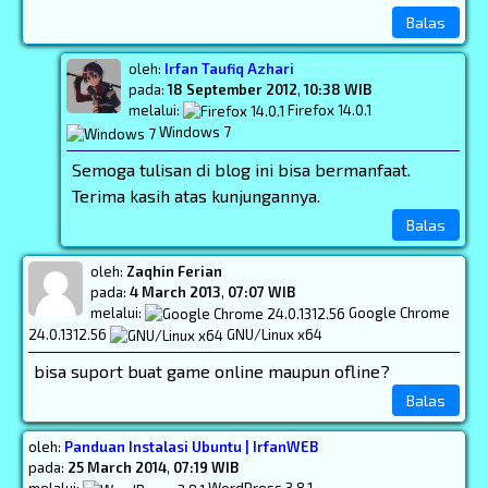
Balas
oleh:
Irfan Taufiq Azhari
pada:
18 September 2012
,
10:38 WIB
melalui:
Firefox 14.0.1
Windows 7
Semoga tulisan di blog ini bisa bermanfaat.
Terima kasih atas kunjungannya.
Balas
oleh:
Zaqhin Ferian
pada:
4 March 2013
,
07:07 WIB
melalui:
Google Chrome
24.0.1312.56
GNU/Linux x64
bisa suport buat game online maupun ofline?
Balas
oleh:
Panduan Instalasi Ubuntu | IrfanWEB
pada:
25 March 2014
,
07:19 WIB