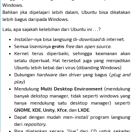
Windows.
Bahkan jika dipelajari lebih dalam, Ubuntu bisa dikatakan
lebih bagus daripada Windows.
Lalu, apa sajakah kelebihan dari Ubuntu ini . . .?
Installer
-nya bisa langsung di-
download
di internet.
Semua lisensinya
gratis
free
dan
open source
.
Kernel terus diperbaiki, sehingga keamanan akan
selalu diperkuat. Hal tersebut juga yang menjadikan
Ubuntu lebih kebal dari virus (dibanding Windows)
Dukungan
hardware
dan
driver
yang bagus (
plug and
play
)
Mendukung
Multi Desktop Environment
(mendukung
banyak dekstop manager, tidak seperti windows yang
hanya mendukung satu desktop manager) seperti
GNOME
,
KDE
,
Unity
,
Xfce
, dan
LXDE
.
Dapat dengan mudah men-
install
program langsung
dari
repository
.
Bisa dijalankan secara
“live”
dari CD untuk sekadar