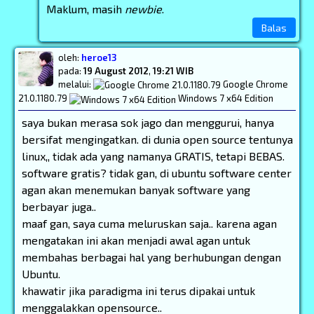
Maklum, masih
newbie
.
Balas
oleh:
heroe13
pada:
19 August 2012
,
19:21 WIB
melalui:
Google Chrome
21.0.1180.79
Windows 7 x64 Edition
saya bukan merasa sok jago dan menggurui, hanya
bersifat mengingatkan. di dunia open source tentunya
linux,, tidak ada yang namanya GRATIS, tetapi BEBAS.
software gratis? tidak gan, di ubuntu software center
agan akan menemukan banyak software yang
berbayar juga..
maaf gan, saya cuma meluruskan saja.. karena agan
mengatakan ini akan menjadi awal agan untuk
membahas berbagai hal yang berhubungan dengan
Ubuntu.
khawatir jika paradigma ini terus dipakai untuk
menggalakkan opensource..