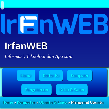
IrfanWEB
Informasi, Teknologi dan Apa saja
Menu Utama
Home
Daftar Isi
Komputer
Pengetahuan
Kritik & Saran
Home
»
Komputer
»
Ubuntu & Linux
» Mengenal Ubuntu