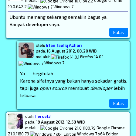
melalui:
Google Chrome
10.0.642.2
Windows 7
Ubuntu memang sekarang semakin bagus ya.
Banyak developersnya.
Balas
oleh:
Irfan Taufiq Azhari
pada:
16 August 2012
,
08:20 WIB
melalui:
Firefox 14.0.1
Windows 7
Ya . . . begitulah.
Karena sifatnya yang bukan hanya sekadar gratis,
tapi juga
open source
membuat
developer
lebih
leluasa.
Balas
oleh:
heroe13
pada:
19 August 2012
,
12:58 WIB
melalui:
Google Chrome
21.0.1180.79
Windows 7 x64 Edition