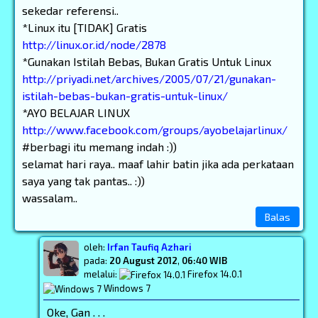
sekedar referensi..
*Linux itu [TIDAK] Gratis
http://linux.or.id/node/2878
*Gunakan Istilah Bebas, Bukan Gratis Untuk Linux
http://priyadi.net/archives/2005/07/21/gunakan-
istilah-bebas-bukan-gratis-untuk-linux/
*AYO BELAJAR LINUX
http://www.facebook.com/groups/ayobelajarlinux/
#berbagi itu memang indah :))
selamat hari raya.. maaf lahir batin jika ada perkataan
saya yang tak pantas.. :))
wassalam..
Balas
oleh:
Irfan Taufiq Azhari
pada:
20 August 2012
,
06:40 WIB
melalui:
Firefox 14.0.1
Windows 7
Oke, Gan . . .