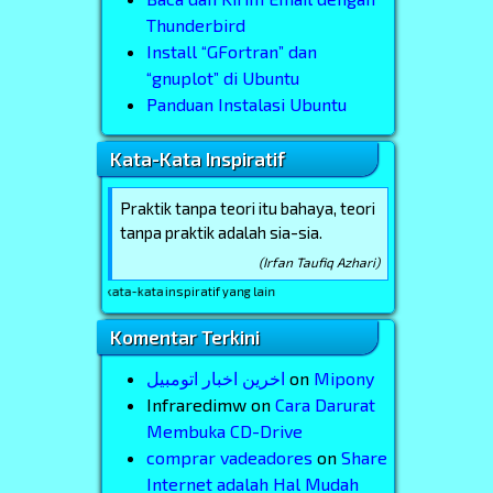
Thunderbird
Install “GFortran” dan
“gnuplot” di Ubuntu
Panduan Instalasi Ubuntu
Kata-Kata Inspiratif
Praktik tanpa teori itu bahaya, teori
tanpa praktik adalah sia-sia.
(Irfan Taufiq Azhari)
melihat kata-kata inspiratif yang lain
Komentar Terkini
اخرین اخبار اتومبیل
on
Mipony
Infraredimw
on
Cara Darurat
Membuka CD-Drive
comprar vadeadores
on
Share
Internet adalah Hal Mudah