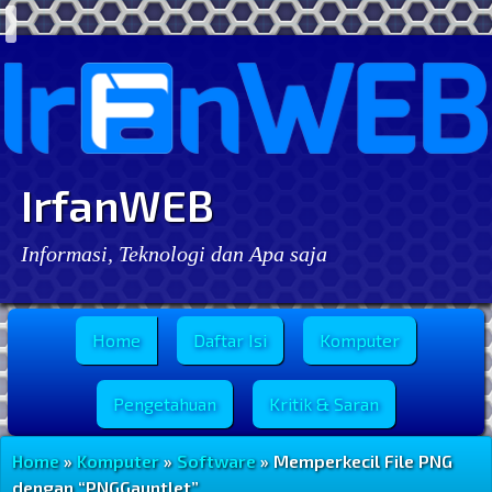
IrfanWEB
Informasi, Teknologi dan Apa saja
Menu Utama
Home
Daftar Isi
Komputer
Pengetahuan
Kritik & Saran
Home
»
Komputer
»
Software
» Memperkecil File PNG
dengan “PNGGauntlet”