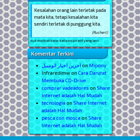
Kesalahan orang lain terletak pada
mata kita, tetapi kesalahan kita
sendiri terletak di punggung kita.
(Ruchert)
laman ini, untuk melihat kata-kata inspiratif yang lain
Komentar Terkini
اخرین اخبار اتومبیل
on
Mipony
Infraredimw
on
Cara Darurat
Membuka CD-Drive
comprar vadeadores
on
Share
Internet adalah Hal Mudah
tecnologia
on
Share Internet
adalah Hal Mudah
pesca con mosca
on
Share
Internet adalah Hal Mudah