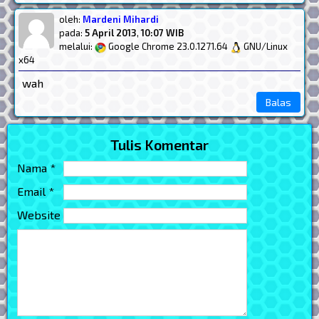
oleh:
Mardeni Mihardi
pada:
5 April 2013
,
10:07 WIB
melalui:
Google Chrome 23.0.1271.64
GNU/Linux
x64
wah
Balas
Tulis Komentar
Nama *
Email *
Website