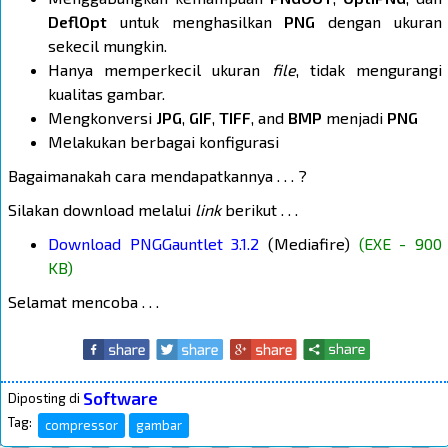
DeflOpt
untuk menghasilkan
PNG
dengan ukuran
sekecil mungkin.
Hanya memperkecil ukuran
file
, tidak mengurangi
kualitas gambar.
Mengkonversi
JPG
,
GIF
,
TIFF
, and
BMP
menjadi
PNG
Melakukan berbagai konfigurasi
Bagaimanakah cara mendapatkannya . . . ?
Silakan download melalui
link
berikut . . .
Download PNGGauntlet 3.1.2
(Mediafire)
(EXE - 900
KB)
Selamat mencoba . . .
Software
Diposting di
Tag:
compressor
gambar