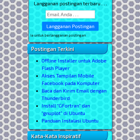
Langganan postingan terbaru . . .
an email Anda untuk berlangganan postingan
Postingan Terkini
Offline Installer untuk Adobe
Flash Player
Akses Tampilan Mobile
Facebook pada Komputer
Baca dan Kirim Email dengan
Thunderbird
Install “GFortran” dan
“gnuplot” di Ubuntu
Panduan Instalasi Ubuntu
Kata-Kata Inspiratif