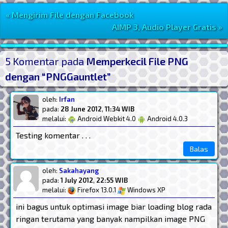
« Mengirim File dengan Facebook
Navigasi Postingan
AIMP 3, Audio Player Gratis »
Post Widget
5 Komentar pada
Memperkecil File PNG
dengan “PNGGauntlet”
oleh:
Irfan
pada:
28 June 2012
,
11:34 WIB
melalui:
Android Webkit 4.0
Android 4.0.3
Testing komentar . . .
Balas
oleh:
Sakahayang
pada:
1 July 2012
,
22:55 WIB
melalui:
Firefox 13.0.1
Windows XP
ini bagus untuk optimasi image biar loading blog rada
ringan terutama yang banyak nampilkan image PNG