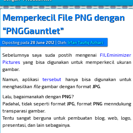
Memperkecil File PNG dengan
“PNGGauntlet”
Diposting pada
28 June 2012
|
Oleh:
Irfan Taufiq Azhari
Sebelumnya saya suda postih mengenai
FILEminimizer
Pictures
yang bisa digunakan untuk memperkecil ukuran
gambar.
Namun, aplikasi
tersebut
hanya bisa digunakan untuk
menghasilkan
file
gambar dengan format
JPG
.
Lalu, bagaimanakah dengan
PNG
?
Padahal, tidak seperti format
JPG
, format
PNG
menndukung
transparasi gambar.
Tentu sangat berguna untuk pembuatan blog, web, logo,
presentasi, dan lain sebagainya.