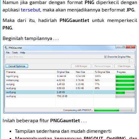
Namun jika gambar dengan format
PNG
diperkecil dengan
aplikasi
tersebut
, maka akan menjadikannya berformat
JPG
.
Maka dari itu, hadirlah
PNGGauntlet
untuk memperkecil
PNG
.
Beginilah tampilannya . . .
Inilah beberapa fitur
PNGGauntlet
. . .
Tampilan sederhana dan mudah dimengerti
Menggabungkan kemampuan
PNGOUT
,
OptiPNG
, dan