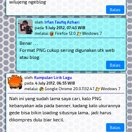
wilujeng ngeblog
Balas
oleh:
Irfan Taufiq Azhari
pada:
5 July 2012
,
07:43 WIB
melalui:
Firefox 12.0
Windows 7
Benar . . .
Format PNG cukup sering digunakan utk web
atau blog.
Balas
oleh:
Kumpulan Lirik Lagu
pada:
4 July 2012
,
06:55 WIB
melalui:
Google Chrome 20.0.1132.47
Windows 7
Nah ini yang sudah lama saya cari, kalo PNG
kebanyakan ada pada banner, kadang kalo ukurannya
gede bisa bikin loading situsnya lama.. jadi harus
dikompres dulu biar kecil.
Balas