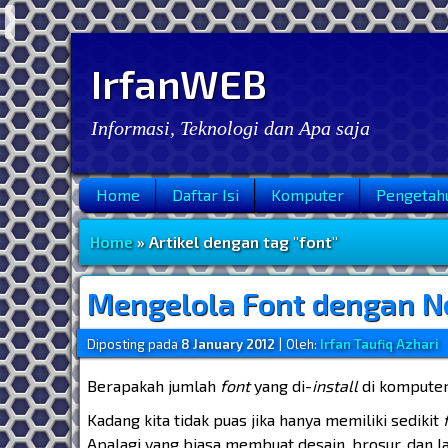
IrfanWEB
Informasi, Teknologi dan Apa saja
Home
Daftar Isi
Komputer
Pengetah
Menu Utama
Home
» Artikel dengan tag "font"
Mengelola Font dengan N
Diposting pada
8 January 2012
|
Oleh:
Irfan Taufiq Azhari
Berapakah jumlah
font
yang di-
install
di komputer 
Kadang kita tidak puas jika hanya memiliki sedikit
Apalagi yang biasa membuat desain, brosur, dan la