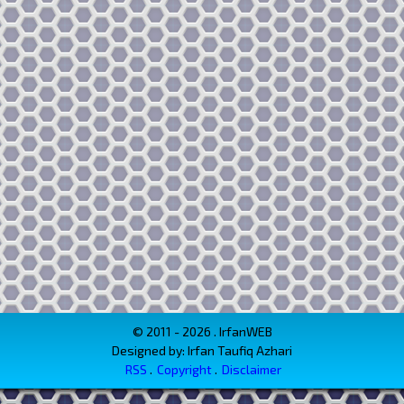
© 2011 - 2026 . IrfanWEB
Designed by: Irfan Taufiq Azhari
RSS
Copyright
Disclaimer