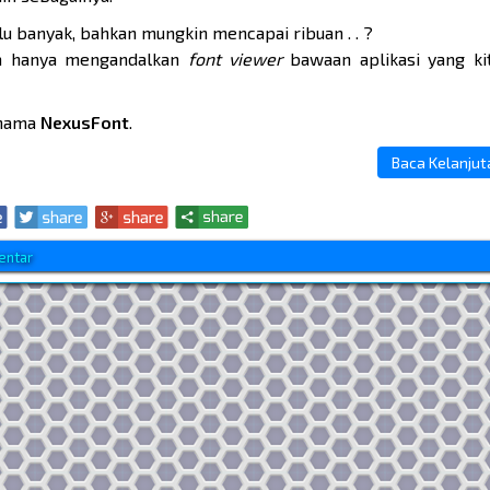
lu banyak, bahkan mungkin mencapai ribuan . . ?
ika hanya mengandalkan
font viewer
bawaan aplikasi yang ki
rnama
NexusFont
.
Baca Kelanjutan
entar