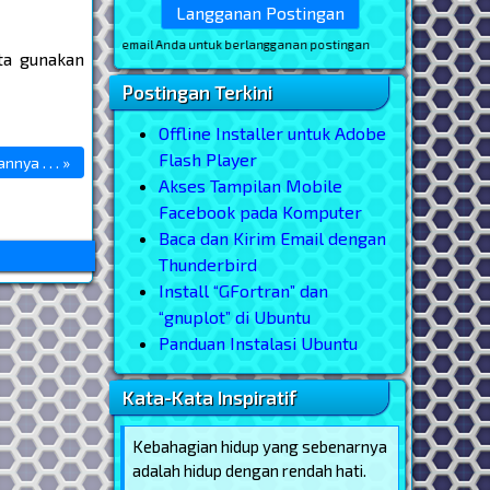
* masukkan email Anda untuk berlangganan postingan
ta gunakan
Postingan Terkini
Offline Installer untuk Adobe
Flash Player
nya . . . »
Akses Tampilan Mobile
Facebook pada Komputer
Baca dan Kirim Email dengan
Thunderbird
Install “GFortran” dan
“gnuplot” di Ubuntu
Panduan Instalasi Ubuntu
Kata-Kata Inspiratif
Kebahagian hidup yang sebenarnya
adalah hidup dengan rendah hati.