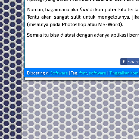
Namun, bagaimana jika
font
di komputer kita terla
Tentu akan sangat sulit untuk mengelolanya, j
(misalnya pada Photoshop atau MS-Word).
Semua itu bisa diatasi dengan adanya aplikasi be
Diposting di
Software
|
Tag:
font
,
software
|
Tinggalkan Kom