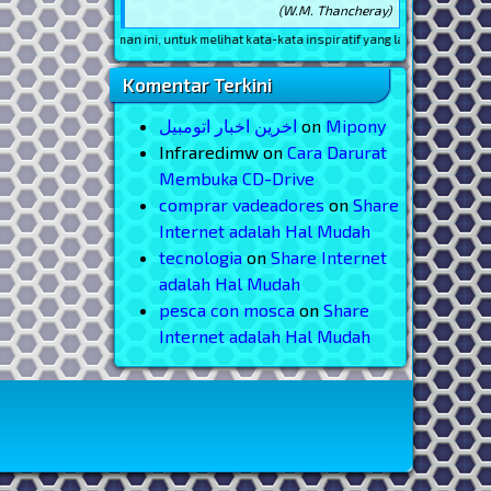
(W.M. Thancheray)
Reload
halaman ini, untuk melihat kata-kata inspiratif yang lain
Komentar Terkini
اخرین اخبار اتومبیل
on
Mipony
Infraredimw
on
Cara Darurat
Membuka CD-Drive
comprar vadeadores
on
Share
Internet adalah Hal Mudah
tecnologia
on
Share Internet
adalah Hal Mudah
pesca con mosca
on
Share
Internet adalah Hal Mudah