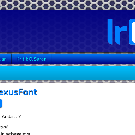
uan
Kritik & Saran
exusFont
Anda . . ?
font
.
in sebagainya.