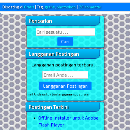
Diposting di
Grafis
|
Tag:
grafis
,
photoshop
|
20 Komentar
Pencarian
Sidebar Utama
Search for:
Langganan Postingan
Langganan postingan terbaru . . .
* masukkan email Anda untuk berlangganan postingan
Postingan Terkini
Offline Installer untuk Adobe
Flash Player