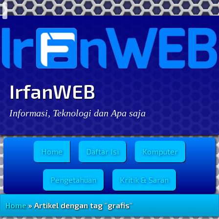
IrfanWEB
Informasi, Teknologi dan Apa saja
Menu Utama
Home
Daftar Isi
Komputer
Pengetahuan
Kritik & Saran
Home
» Artikel dengan tag "grafis"