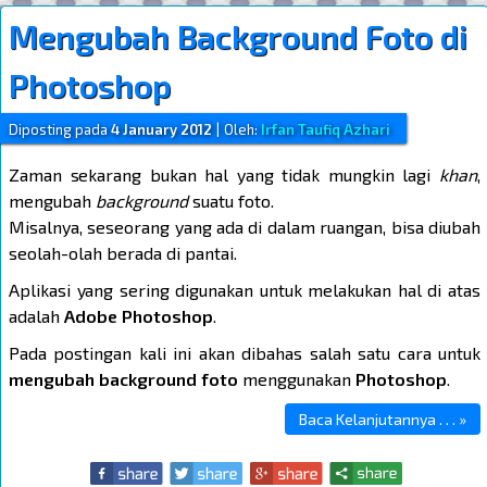
Mengubah Background Foto di
Photoshop
Diposting pada
4 January 2012
|
Oleh:
Irfan Taufiq Azhari
Zaman sekarang bukan hal yang tidak mungkin lagi
khan
,
mengubah
background
suatu foto.
Misalnya, seseorang yang ada di dalam ruangan, bisa diubah
seolah-olah berada di pantai.
Aplikasi yang sering digunakan untuk melakukan hal di atas
adalah
Adobe Photoshop
.
Pada postingan kali ini akan dibahas salah satu cara untuk
mengubah background foto
menggunakan
Photoshop
.
Baca Kelanjutannya . . . »