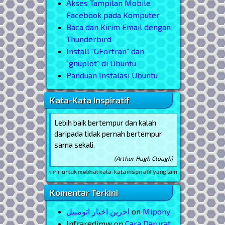
Akses Tampilan Mobile
Facebook pada Komputer
Baca dan Kirim Email dengan
Thunderbird
Install “GFortran” dan
“gnuplot” di Ubuntu
Panduan Instalasi Ubuntu
Kata-Kata Inspiratif
Lebih baik bertempur dan kalah
daripada tidak pernah bertempur
sama sekali.
(Arthur Hugh Clough)
Reload
halaman ini, untuk melihat kata-kata inspiratif yang lain
Komentar Terkini
اخرین اخبار اتومبیل
on
Mipony
Infraredimw
on
Cara Darurat