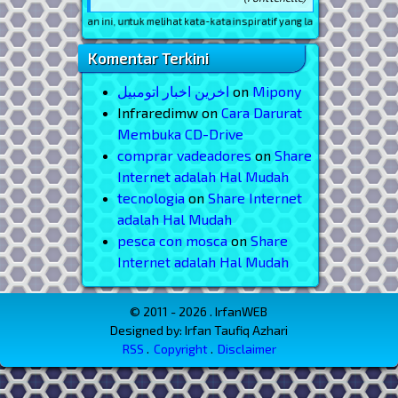
Reload
halaman ini, untuk melihat kata-kata inspiratif yang lain
Komentar Terkini
اخرین اخبار اتومبیل
on
Mipony
Infraredimw
on
Cara Darurat
Membuka CD-Drive
comprar vadeadores
on
Share
Internet adalah Hal Mudah
tecnologia
on
Share Internet
adalah Hal Mudah
pesca con mosca
on
Share
Internet adalah Hal Mudah
© 2011 - 2026 . IrfanWEB
Designed by: Irfan Taufiq Azhari
RSS
Copyright
Disclaimer
Menu Footer