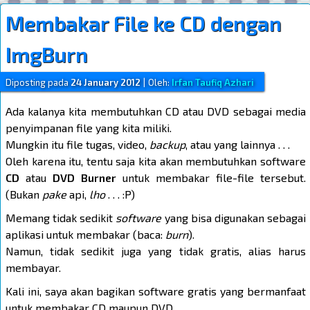
Membakar File ke CD dengan
ImgBurn
Diposting pada
24 January 2012
|
Oleh:
Irfan Taufiq Azhari
Ada kalanya kita membutuhkan CD atau DVD sebagai media
penyimpanan file yang kita miliki.
Mungkin itu file tugas, video,
backup
, atau yang lainnya . . .
Oleh karena itu, tentu saja kita akan membutuhkan software
CD
atau
DVD Burner
untuk membakar file-file tersebut.
(Bukan
pake
api,
lho
. . . :P)
Memang tidak sedikit
software
yang bisa digunakan sebagai
aplikasi untuk membakar (baca:
burn
).
Namun, tidak sedikit juga yang tidak gratis, alias harus
membayar.
Kali ini, saya akan bagikan software gratis yang bermanfaat
untuk membakar CD maupun DVD.