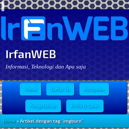
IrfanWEB
Informasi, Teknologi dan Apa saja
Menu Utama
Home
Daftar Isi
Komputer
Pengetahuan
Kritik & Saran
Home
» Artikel dengan tag "imgburn"