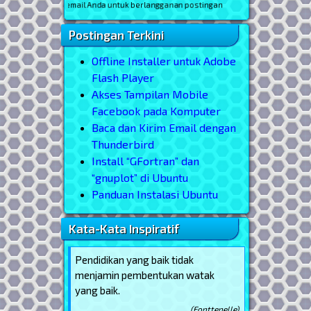
* masukkan email Anda untuk berlangganan postingan
Postingan Terkini
Offline Installer untuk Adobe
Flash Player
Akses Tampilan Mobile
Facebook pada Komputer
Baca dan Kirim Email dengan
Thunderbird
Install “GFortran” dan
“gnuplot” di Ubuntu
Panduan Instalasi Ubuntu
Kata-Kata Inspiratif
Pendidikan yang baik tidak
menjamin pembentukan watak
yang baik.
(Fonttenelle)