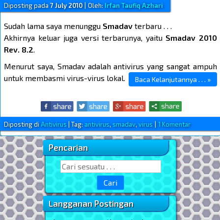
Diposting pada
7 July 2010
|
Oleh:
Irfan Taufiq Azhari
Sudah lama saya menunggu
Smadav
terbaru . . .
Akhirnya keluar juga versi terbarunya, yaitu
Smadav 2010
Rev. 8.2
.
Menurut saya, Smadav adalah antivirus yang sangat ampuh
untuk membasmi virus-virus lokal.
Baca Kelanjutannya . . . »
Diposting di
Antivirus
|
Tag:
antivirus
,
smadav
,
virus
|
1 Komentar
Pencarian
Sidebar Utama
Search for:
Langganan Postingan