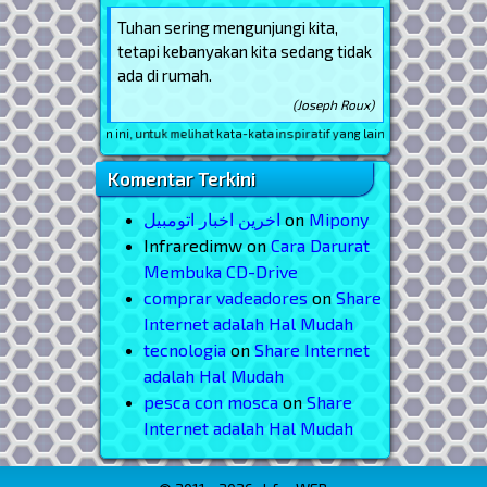
Tuhan sering mengunjungi kita,
tetapi kebanyakan kita sedang tidak
ada di rumah.
(Joseph Roux)
Reload
halaman ini, untuk melihat kata-kata inspiratif yang lain
Komentar Terkini
اخرین اخبار اتومبیل
on
Mipony
Infraredimw
on
Cara Darurat
Membuka CD-Drive
comprar vadeadores
on
Share
Internet adalah Hal Mudah
tecnologia
on
Share Internet
adalah Hal Mudah
pesca con mosca
on
Share
Internet adalah Hal Mudah