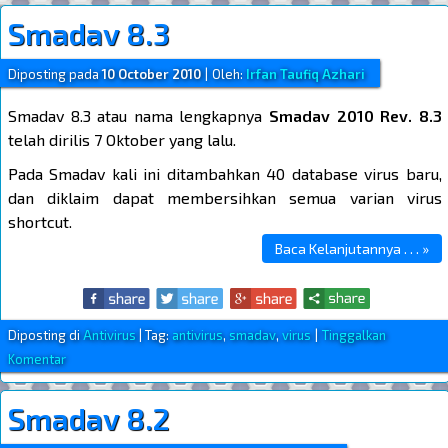
Smadav 8.3
Diposting pada
10 October 2010
|
Oleh:
Irfan Taufiq Azhari
Smadav 8.3 atau nama lengkapnya
Smadav 2010 Rev. 8.3
telah dirilis 7 Oktober yang lalu.
Pada Smadav kali ini ditambahkan 40 database virus baru,
dan diklaim dapat membersihkan semua varian virus
shortcut.
Baca Kelanjutannya . . . »
Diposting di
Antivirus
|
Tag:
antivirus
,
smadav
,
virus
|
Tinggalkan
Komentar
Smadav 8.2