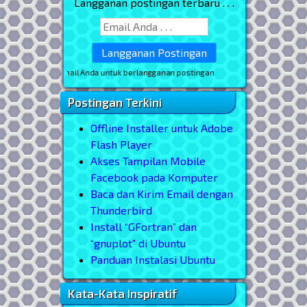
Langganan postingan terbaru . . .
* masukkan email Anda untuk berlangganan postingan
Postingan Terkini
Offline Installer untuk Adobe
Flash Player
Akses Tampilan Mobile
Facebook pada Komputer
Baca dan Kirim Email dengan
Thunderbird
Install “GFortran” dan
“gnuplot” di Ubuntu
Panduan Instalasi Ubuntu
Kata-Kata Inspiratif