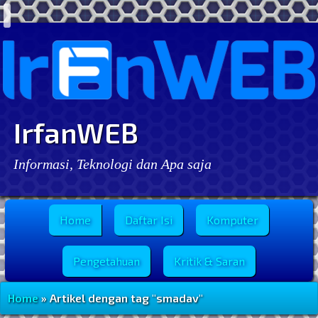
IrfanWEB
Informasi, Teknologi dan Apa saja
Menu Utama
Home
Daftar Isi
Komputer
Pengetahuan
Kritik & Saran
Home
» Artikel dengan tag "smadav"