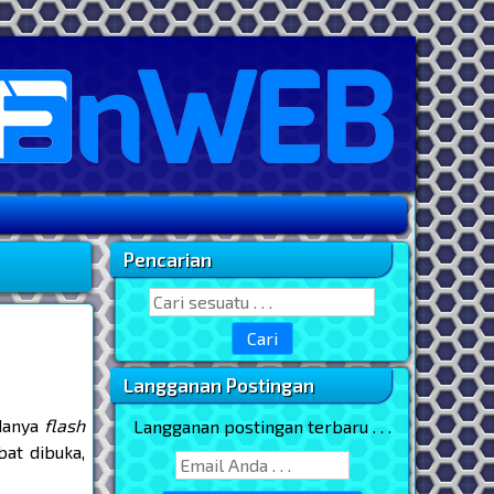
Pencarian
Sidebar Utama
Search for:
Langganan Postingan
danya
flash
Langganan postingan terbaru . . .
at dibuka,