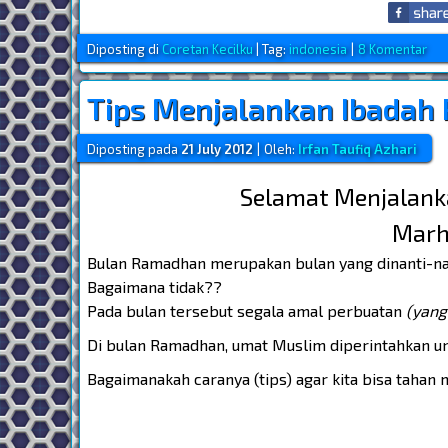
Diposting di
Coretan Kecilku
|
Tag:
indonesia
|
8 Komentar
Tips Menjalankan Ibadah
Diposting pada
21 July 2012
|
Oleh:
Irfan Taufiq Azhari
Selamat Menjalank
Marh
Bulan Ramadhan merupakan bulan yang dinanti-nan
Bagaimana tidak??
Pada bulan tersebut segala amal perbuatan
(yang
Di bulan Ramadhan, umat Muslim diperintahkan un
Bagaimanakah caranya (tips) agar kita bisa taha