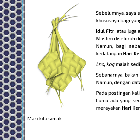
Sebelumnya, saya 
khususnya bagi yan
Idul Fitri
atau juga 
Muslim diseluruh dun
Namun, bagi seba
kedatangan
Hari K
Lho
,
koq
malah sed
Sebanarnya, bukan
Namun, dengan data
Pada postingan kali
Cuma ada yang sed
merayakan
Hari K
Mari kita simak . . .