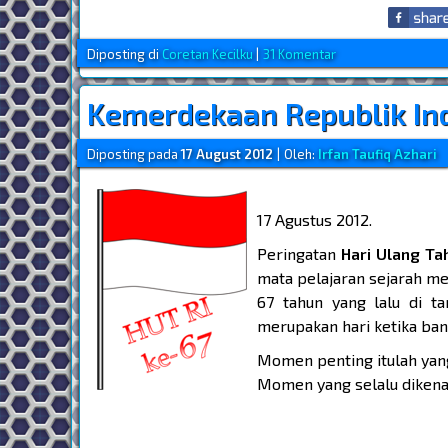
Diposting di
Coretan Kecilku
|
31 Komentar
Kemerdekaan Republik In
Diposting pada
17 August 2012
|
Oleh:
Irfan Taufiq Azhari
17 Agustus 2012.
Peringatan
Hari Ulang Ta
mata pelajaran sejarah m
67 tahun yang lalu di t
merupakan hari ketika b
Momen penting itulah yan
Momen yang selalu dikena