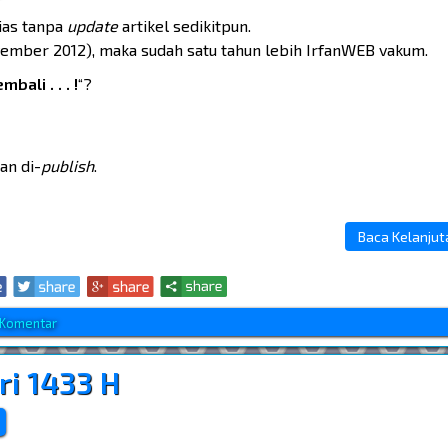
ias tanpa
update
artikel sedikitpun.
*
November 2012), maka sudah satu tahun lebih IrfanWEB vakum.
ali . . . !
“?
an di-
publish
.
Baca Kelanjutan
 Komentar
ri 1433 H