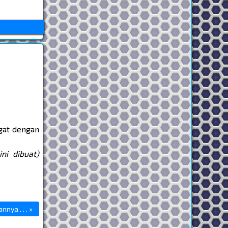
gat dengan
ini dibuat)
nya . . . »