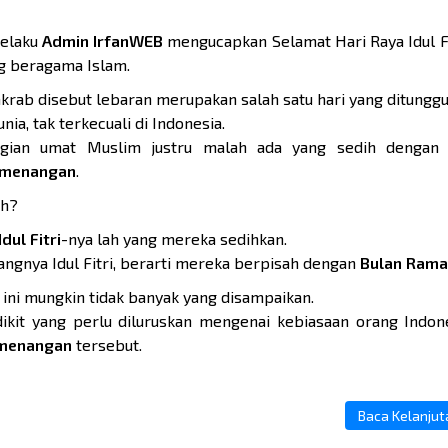
R
selaku
Admin IrfanWEB
mengucapkan Selamat Hari Raya Idul Fi
g beragama Islam.
akrab disebut lebaran merupakan salah satu hari yang ditungg
ia, tak terkecuali di Indonesia.
gian umat Muslim justru malah ada yang sedih dengan 
emenangan
.
ih?
Idul Fitri
-nya lah yang mereka sedihkan.
ngnya Idul Fitri, berarti mereka berpisah dengan
Bulan Ram
 ini mungkin tidak banyak yang disampaikan.
ikit yang perlu diluruskan mengenai kebiasaan orang Indon
emenangan
tersebut.
Baca Kelanjutan