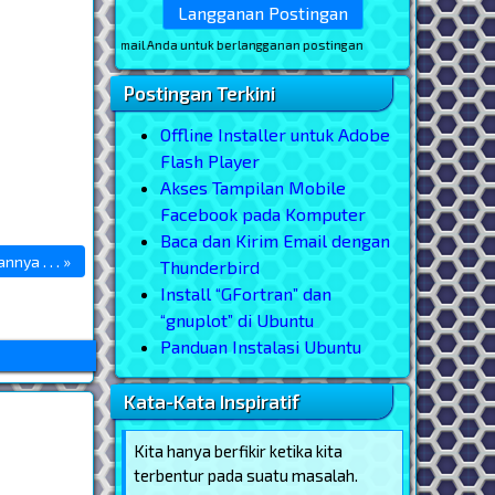
 masukkan email Anda untuk berlangganan postingan
Postingan Terkini
Offline Installer untuk Adobe
Flash Player
Akses Tampilan Mobile
Facebook pada Komputer
Baca dan Kirim Email dengan
nya . . . »
Thunderbird
Install “GFortran” dan
“gnuplot” di Ubuntu
Panduan Instalasi Ubuntu
Kata-Kata Inspiratif
Kita hanya berfikir ketika kita
terbentur pada suatu masalah.