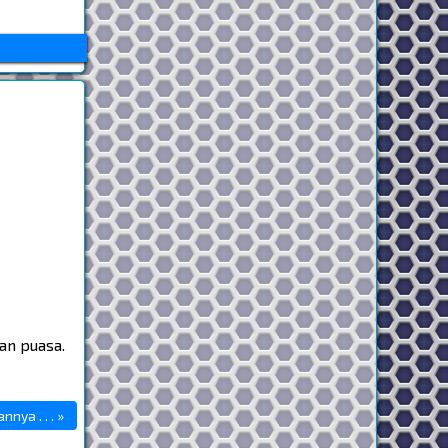
an puasa.
nya . . . »