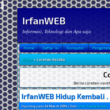
IrfanWEB
Informasi, Teknologi dan Apa saja
Home
Daftar Isi
Komputer
Pengetah
Menu Utama
Home
» Coretan Kecilku
C
Berisi coretan-coret
IrfanWEB Hidup Kembali . . 
Diposting pada
24 March 2014
|
Oleh:
Irfan Taufiq Azhari