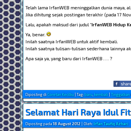
Telah lama IrfanWEB meninggalkan dunia maya, al
Jika dihitung sejak postingan terakhir (pada 17 
Lalu, apakah maksud dari judul “
IrfanWEB Hidup Kemb
Ya, benar.
Inilah saatnya IrfanWEB untuk aktif kembali.
Inilah saatnya tulisan-tulisan sederhana lainnya ak
Apa saja ya, yang baru dari IrfanWEB . . . ?
Diposting di
Coretan Kecilku
|
Tag:
baru
,
kembali
|
Tinggalkan
Selamat Hari Raya Idul Fit
Diposting pada
18 August 2012
|
Oleh:
Irfan Taufiq Azhari