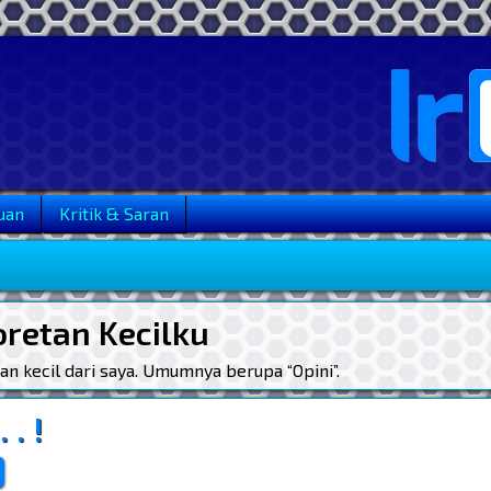
uan
Kritik & Saran
oretan Kecilku
an kecil dari saya. Umumnya berupa “Opini”.
. !