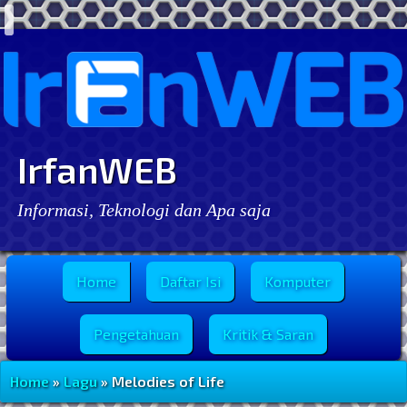
IrfanWEB
Informasi, Teknologi dan Apa saja
Menu Utama
Home
Daftar Isi
Komputer
Pengetahuan
Kritik & Saran
Home
»
Lagu
» Melodies of Life