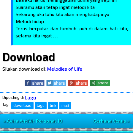
Suaramu akan tetap ingat melodi kita
Sekarang aku tahu kita akan menghadapinya
Melodi hidup
Terus berputar dan tumbuh jauh di dalam hati kita,
selama kita ingat . . .
Download
Silakan download di:
Melodies of Life
Lagu
Diposting di
Tag:
download
lagu
lirik
mp3
« Avira AntiVir Personal 10
Gerhana Venus »
Navigasi Postingan