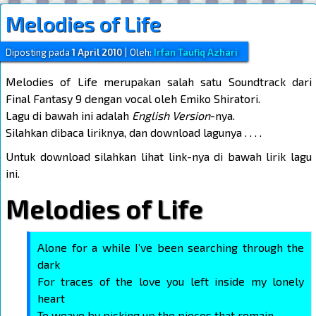
Melodies of Life
Diposting pada
1 April 2010
|
Oleh:
Irfan Taufiq Azhari
Melodies of Life merupakan salah satu Soundtrack dari
Final Fantasy 9 dengan vocal oleh Emiko Shiratori.
Lagu di bawah ini adalah
English Version
-nya.
Silahkan dibaca liriknya, dan download lagunya . . . .
Untuk download silahkan lihat link-nya di bawah lirik lagu
ini.
Melodies of Life
Alone for a while I’ve been searching through the
dark
For traces of the love you left inside my lonely
heart
To weave by picking up the pieces that remain