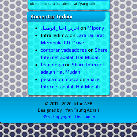
man ini, untuk melihat kata-kata inspiratif yang lain
Komentar Terkini
اخرین اخبار اتومبیل
on
Mipony
Infraredimw
on
Cara Darurat
Membuka CD-Drive
comprar vadeadores
on
Share
Internet adalah Hal Mudah
tecnologia
on
Share Internet
adalah Hal Mudah
pesca con mosca
on
Share
Internet adalah Hal Mudah
© 2011 - 2026 . IrfanWEB
Designed by: Irfan Taufiq Azhari
RSS
Copyright
Disclaimer
Menu Footer