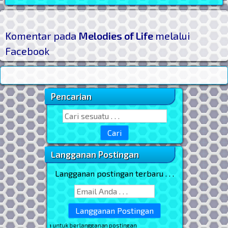
Komentar pada
Melodies of Life
melalui
Facebook
Pencarian
Sidebar Utama
Search for:
Langganan Postingan
Langganan postingan terbaru . . .
n email Anda untuk berlangganan postingan