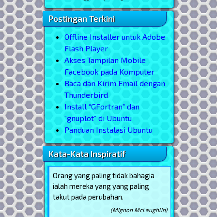
Postingan Terkini
Offline Installer untuk Adobe
Flash Player
Akses Tampilan Mobile
Facebook pada Komputer
Baca dan Kirim Email dengan
Thunderbird
Install “GFortran” dan
“gnuplot” di Ubuntu
Panduan Instalasi Ubuntu
Kata-Kata Inspiratif
Orang yang paling tidak bahagia
ialah mereka yang yang paling
takut pada perubahan.
(Mignon McLaughlin)