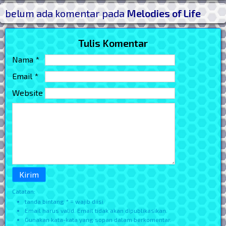
Post Widget
belum ada komentar pada
Melodies of Life
Tulis Komentar
Nama *
Email *
Website
Catatan:
tanda bintang * = wajib diisi
Email harus valid. Email tidak akan dipublikasikan.
Gunakan kata-kata yang sopan dalam berkomentar.