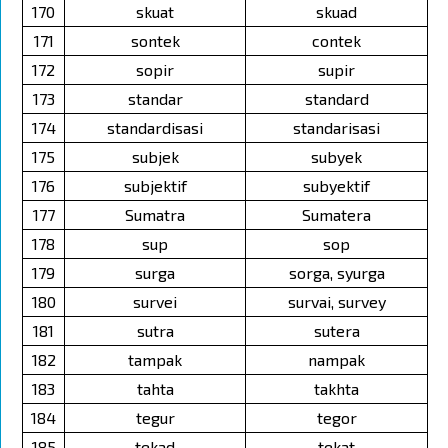
170
skuat
skuad
171
sontek
contek
172
sopir
supir
173
standar
standard
174
standardisasi
standarisasi
175
subjek
subyek
176
subjektif
subyektif
177
Sumatra
Sumatera
178
sup
sop
179
surga
sorga, syurga
180
survei
survai, survey
181
sutra
sutera
182
tampak
nampak
183
tahta
takhta
184
tegur
tegor
185
tekad
tekat