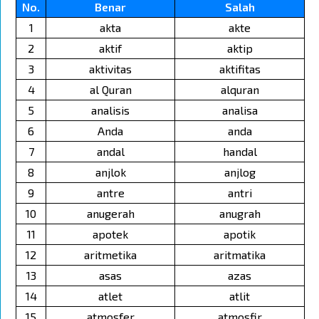
No.
Benar
Salah
1
akta
akte
2
aktif
aktip
3
aktivitas
aktifitas
4
al Quran
alquran
5
analisis
analisa
6
Anda
anda
7
andal
handal
8
anjlok
anjlog
9
antre
antri
10
anugerah
anugrah
11
apotek
apotik
12
aritmetika
aritmatika
13
asas
azas
14
atlet
atlit
15
atmosfer
atmosfir