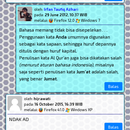
oleh:
Irfan Taufiq Azhari
pada:
29 June 2012
,
10:37 WIB
melalui:
Firefox 12.0
Windows 7
Bahasa memang tidak bisa disepelekan . . .
Penggunaan kata
Anda
umumnya digunakan
sebagai kata sapaan, sehingga huruf depannya
ditulis dengan huruf kapital.
Penulisan kata Al Qur’an juga bisa dikatakan salah
(menurut aturan bahasa indonesia)
, misalnya
saja seperti penulisan kata
Jum’at
adalah salah,
yang benar
Jumat
.
Balas
oleh:
hijrawati
pada:
16 October 2015
,
16:39 WIB
melalui:
Firefox 41.0
Windows XP
NDAK AD
Balas