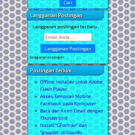
Langganan Postingan
Langganan postingan terbaru . . .
tuk berlangganan postingan
Postingan Terkini
Offline Installer untuk Adobe
Flash Player
Akses Tampilan Mobile
Facebook pada Komputer
Baca dan Kirim Email dengan
Thunderbird
Install “GFortran” dan
“gnuplot” di Ubuntu