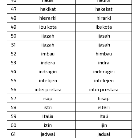
47
hakikat
hakekat
48
hierarki
hirarki
49
ibu kota
ibukota
50
ijazah
ijasah
51
ijazah
ijasah
52
imbau
himbau
53
indera
indra
54
indragiri
inderagiri
55
intelijen
intelejen
56
interpretasi
interprestasi
57
isap
hisap
58
istri
isteri
59
Italia
Itali
60
izin
ijin
61
jadwal
jadual