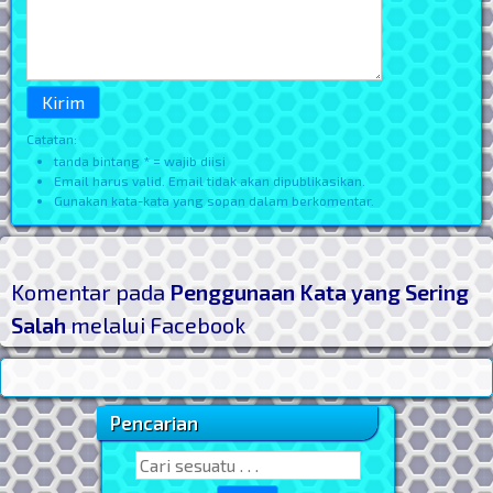
Catatan:
tanda bintang * = wajib diisi
Email harus valid. Email tidak akan dipublikasikan.
Gunakan kata-kata yang sopan dalam berkomentar.
Komentar pada
Penggunaan Kata yang Sering
Salah
melalui Facebook
Pencarian
Sidebar Utama
Search for: