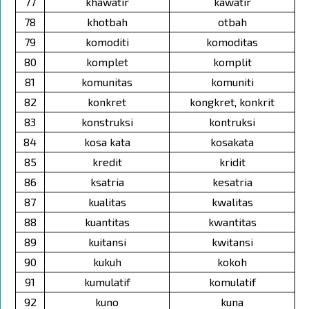
77
khawatir
kawatir
78
khotbah
otbah
79
komoditi
komoditas
80
komplet
komplit
81
komunitas
komuniti
82
konkret
kongkret, konkrit
83
konstruksi
kontruksi
84
kosa kata
kosakata
85
kredit
kridit
86
ksatria
kesatria
87
kualitas
kwalitas
88
kuantitas
kwantitas
89
kuitansi
kwitansi
90
kukuh
kokoh
91
kumulatif
komulatif
92
kuno
kuna