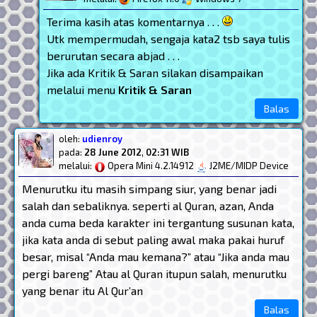
Terima kasih atas komentarnya . . .
Utk mempermudah, sengaja kata2 tsb saya tulis
berurutan secara abjad . . .
Jika ada Kritik & Saran silakan disampaikan
melalui menu
Kritik & Saran
Balas
oleh:
udienroy
pada:
28 June 2012
,
02:31 WIB
melalui:
Opera Mini 4.2.14912
J2ME/MIDP Device
Menurutku itu masih simpang siur, yang benar jadi
salah dan sebaliknya. seperti al Quran, azan, Anda
anda cuma beda karakter ini tergantung susunan kata,
jika kata anda di sebut paling awal maka pakai huruf
besar, misal “Anda mau kemana?” atau “Jika anda mau
pergi bareng” Atau al Quran itupun salah, menurutku
yang benar itu Al Qur’an
Balas