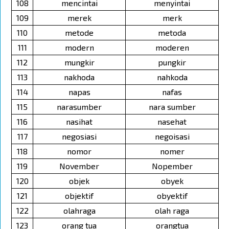
108
mencintai
menyintai
109
merek
merk
110
metode
metoda
111
modern
moderen
112
mungkir
pungkir
113
nakhoda
nahkoda
114
napas
nafas
115
narasumber
nara sumber
116
nasihat
nasehat
117
negosiasi
negoisasi
118
nomor
nomer
119
November
Nopember
120
objek
obyek
121
objektif
obyektif
122
olahraga
olah raga
123
orang tua
orangtua