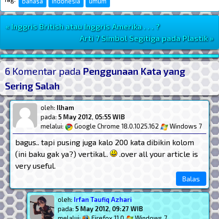
bahasa
indonesia
umum
« Inggris British atau Inggris Amerika . . . ?
Navigasi Postingan
Arti 7 Simbol Segitiga pada Plastik »
Post Widget
6 Komentar pada
Penggunaan Kata yang
Sering Salah
oleh:
Ilham
pada:
5 May 2012
,
05:55 WIB
melalui:
Google Chrome 18.0.1025.162
Windows 7
bagus.. tapi pusing juga kalo 200 kata dibikin kolom
(ini baku gak ya?) vertikal..
.over all your article is
very useful.
Balas
oleh:
Irfan Taufiq Azhari
pada:
5 May 2012
,
09:27 WIB
melalui:
Firefox 11.0
Windows 7