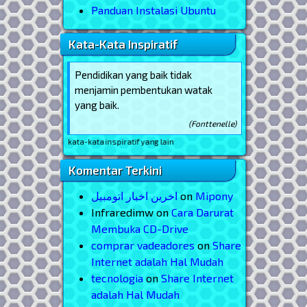
Panduan Instalasi Ubuntu
Kata-Kata Inspiratif
Pendidikan yang baik tidak
menjamin pembentukan watak
yang baik.
(Fonttenelle)
elihat kata-kata inspiratif yang lain
Komentar Terkini
اخرین اخبار اتومبیل
on
Mipony
Infraredimw
on
Cara Darurat
Membuka CD-Drive
comprar vadeadores
on
Share
Internet adalah Hal Mudah
tecnologia
on
Share Internet
adalah Hal Mudah