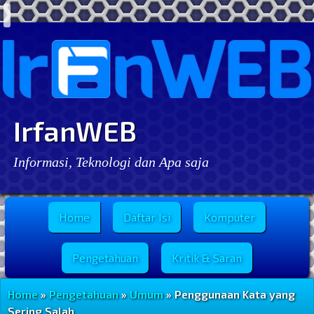
IrfanWEB
Informasi, Teknologi dan Apa saja
Menu Utama
Home
Daftar Isi
Komputer
Pengetahuan
Kritik & Saran
Home
»
Pengetahuan
»
Umum
» Penggunaan Kata yang
Sering Salah