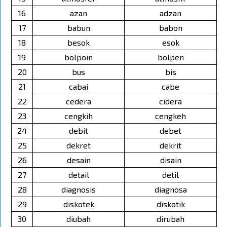
16
azan
adzan
17
babun
babon
18
besok
esok
19
bolpoin
bolpen
20
bus
bis
21
cabai
cabe
22
cedera
cidera
23
cengkih
cengkeh
24
debit
debet
25
dekret
dekrit
26
desain
disain
27
detail
detil
28
diagnosis
diagnosa
29
diskotek
diskotik
30
diubah
dirubah