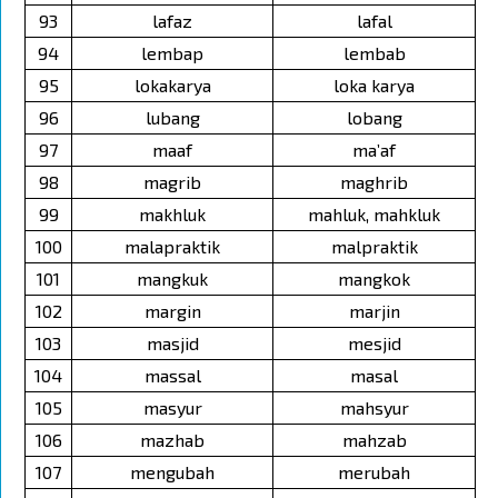
93
lafaz
lafal
94
lembap
lembab
95
lokakarya
loka karya
96
lubang
lobang
97
maaf
ma’af
98
magrib
maghrib
99
makhluk
mahluk, mahkluk
100
malapraktik
malpraktik
101
mangkuk
mangkok
102
margin
marjin
103
masjid
mesjid
104
massal
masal
105
masyur
mahsyur
106
mazhab
mahzab
107
mengubah
merubah