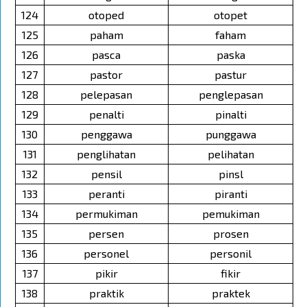
124
otoped
otopet
125
paham
faham
126
pasca
paska
127
pastor
pastur
128
pelepasan
penglepasan
129
penalti
pinalti
130
penggawa
punggawa
131
penglihatan
pelihatan
132
pensil
pinsl
133
peranti
piranti
134
permukiman
pemukiman
135
persen
prosen
136
personel
personil
137
pikir
fikir
138
praktik
praktek