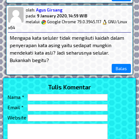
oleh:
Agus Girsang
pada:
9 January 2020
,
14:59 WIB
melalui:
Google Chrome 79.0.3945.117
GNU/Linux
x64
Mengapa kata seluler tidak mengikuti kaidah dalam
penyerapan kata asing yaitu sedapat mungkin
mendekati kata asli? Jadi seharusnya selular.
Bukankah begitu?
Balas
Tulis Komentar
Nama *
Email *
Website