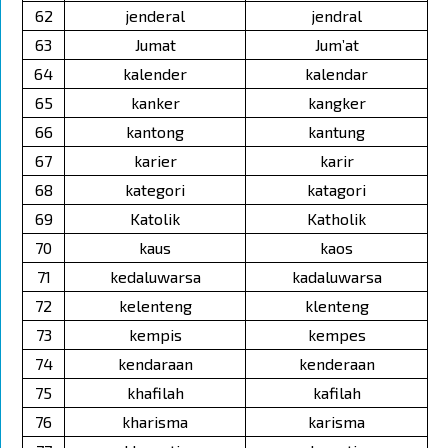
62
jenderal
jendral
63
Jumat
Jum’at
64
kalender
kalendar
65
kanker
kangker
66
kantong
kantung
67
karier
karir
68
kategori
katagori
69
Katolik
Katholik
70
kaus
kaos
71
kedaluwarsa
kadaluwarsa
72
kelenteng
klenteng
73
kempis
kempes
74
kendaraan
kenderaan
75
khafilah
kafilah
76
kharisma
karisma