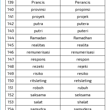
139
Prancis
Perancis
140
provinsi
propinsi
141
proyek
projek
142
putra
putera
143
putri
puteri
144
Ramadan
Ramadhan
145
realitas
realita
146
remunerisasi
renumerisasi
147
respons
respon
148
rezeki
rejeki
149
risiko
resiko
150
ritsleting
retsleting
151
roboh
rubuh
152
saksama
seksama
153
salat
shalat
154
samudra
samudera