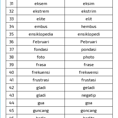
31
eksem
eksim
32
ekstrem
ekstrim
33
elite
elit
34
embus
hembus
35
ensiklopedia
ensiklopedi
36
Februari
Pebruari
37
fondasi
pondasi
38
foto
photo
39
frasa
frase
40
frekuensi
frekwensi
41
frustrasi
frustasi
42
gladi
geladi
43
gladi
negatip
44
gua
goa
45
guncang
goncang
46
hadis
hadits