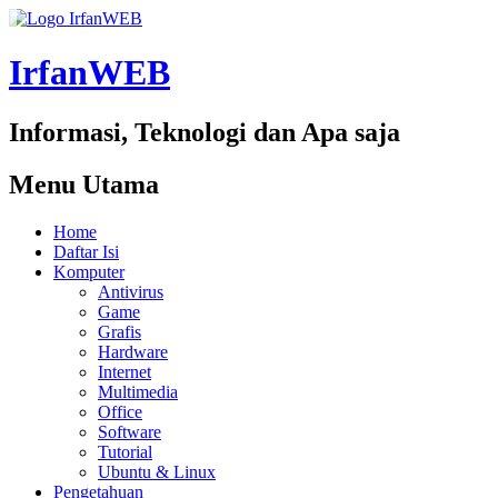
IrfanWEB
Informasi, Teknologi dan Apa saja
Menu Utama
Home
Daftar Isi
Komputer
Antivirus
Game
Grafis
Hardware
Internet
Multimedia
Office
Software
Tutorial
Ubuntu & Linux
Pengetahuan