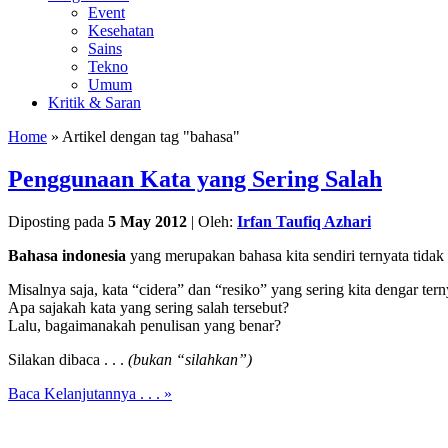
Event
Kesehatan
Sains
Tekno
Umum
Kritik & Saran
Home
» Artikel dengan tag "bahasa"
Penggunaan Kata yang Sering Salah
Diposting pada
5 May 2012
|
Oleh:
Irfan Taufiq Azhari
Bahasa indonesia
yang merupakan bahasa kita sendiri ternyata tidak
Misalnya saja, kata “cidera” dan “resiko” yang sering kita dengar ter
Apa sajakah kata yang sering salah tersebut?
Lalu, bagaimanakah penulisan yang benar?
Silakan dibaca . . .
(bukan “silahkan”)
Baca Kelanjutannya . . . »