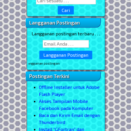
Search for:
Langganan Postingan
Langganan postingan terbaru . . .
* masukkan email
Postingan Terkini
Offline Installer untuk Adobe
Flash Player
Akses Tampilan Mobile
Facebook pada Komputer
Baca dan Kirim Email dengan
Thunderbird
Install “GFortran” dan