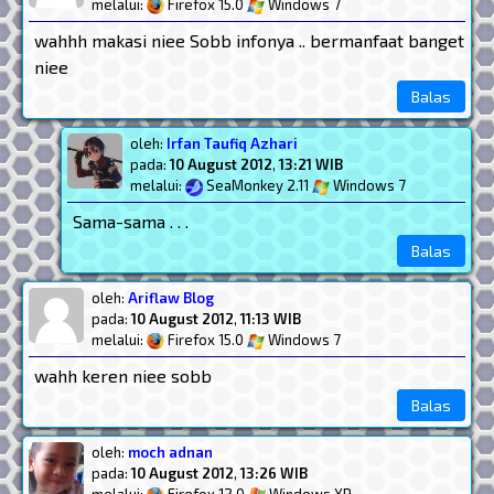
melalui:
Firefox 15.0
Windows 7
wahhh makasi niee Sobb infonya .. bermanfaat banget
niee
Balas
oleh:
Irfan Taufiq Azhari
pada:
10 August 2012
,
13:21 WIB
melalui:
SeaMonkey 2.11
Windows 7
Sama-sama . . .
Balas
oleh:
Ariflaw Blog
pada:
10 August 2012
,
11:13 WIB
melalui:
Firefox 15.0
Windows 7
wahh keren niee sobb
Balas
oleh:
moch adnan
pada:
10 August 2012
,
13:26 WIB