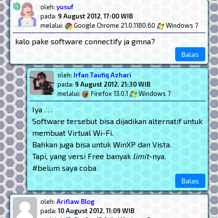
oleh:
yusuf
pada:
9 August 2012
,
17:00 WIB
melalui:
Google Chrome 21.0.1180.60
Windows 7
kalo pake software connectify ja gmna?
Balas
oleh:
Irfan Taufiq Azhari
pada:
9 August 2012
,
21:30 WIB
melalui:
Firefox 13.0.1
Windows 7
Iya . . .
Software tersebut bisa dijadikan alternatif untuk
membuat Virtual Wi-Fi.
Bahkan juga bisa untuk WinXP dan Vista.
Tapi, yang versi Free banyak
limit
-nya.
#belum saya coba
Balas
oleh:
Ariflaw Blog
pada:
10 August 2012
,
11:09 WIB