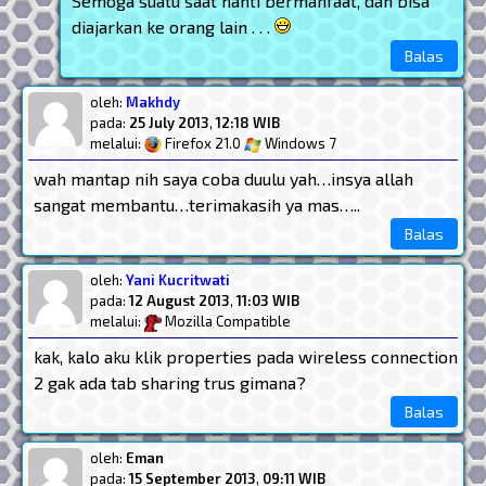
Semoga suatu saat nanti bermanfaat, dan bisa
diajarkan ke orang lain . . .
Balas
oleh:
Makhdy
pada:
25 July 2013
,
12:18 WIB
melalui:
Firefox 21.0
Windows 7
wah mantap nih saya coba duulu yah…insya allah
sangat membantu…terimakasih ya mas…..
Balas
oleh:
Yani Kucritwati
pada:
12 August 2013
,
11:03 WIB
melalui:
Mozilla Compatible
kak, kalo aku klik properties pada wireless connection
2 gak ada tab sharing trus gimana?
Balas
oleh:
Eman
pada:
15 September 2013
,
09:11 WIB