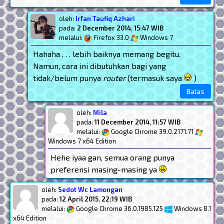
oleh:
Irfan Taufiq Azhari
pada:
2 December 2014
,
15:47 WIB
melalui:
Firefox 33.0
Windows 7
Hahaha . . . lebih baiknya memang begitu.
Namun, cara ini dibutuhkan bagi yang
tidak/belum punya
router
(termasuk saya
)
Balas
oleh:
Mila
pada:
11 December 2014
,
11:57 WIB
melalui:
Google Chrome 39.0.2171.71
Windows 7 x64 Edition
Hehe iyaa gan, semua orang punya
preferensi masing-masing ya
oleh:
Sedot Wc Lamongan
pada:
12 April 2015
,
22:19 WIB
melalui:
Google Chrome 36.0.1985.125
Windows 8.1
x64 Edition