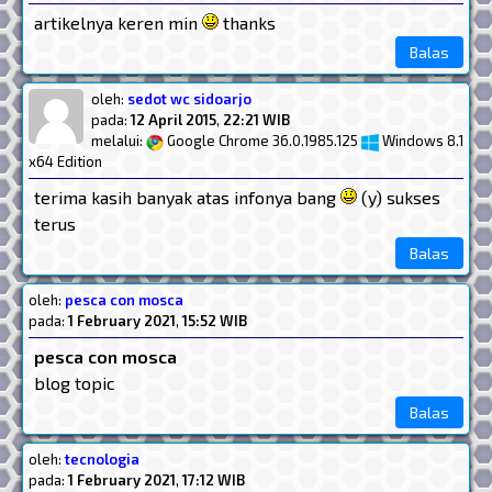
artikelnya keren min
thanks
Balas
oleh:
sedot wc sidoarjo
pada:
12 April 2015
,
22:21 WIB
melalui:
Google Chrome 36.0.1985.125
Windows 8.1
x64 Edition
terima kasih banyak atas infonya bang
(y) sukses
terus
Balas
oleh:
pesca con mosca
pada:
1 February 2021
,
15:52 WIB
pesca con mosca
blog topic
Balas
oleh:
tecnologia
pada:
1 February 2021
,
17:12 WIB