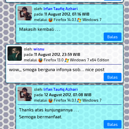
oleh:
Irfan Taufiq Azhari
pada:
11 August 2012
,
07:16 WIB
melalui:
Firefox 14.0.1
Windows 7
Makasih kembali . . .
Balas
oleh:
wisnu
pada:
11 August 2012
,
23:59 WIB
melalui:
Firefox 13.0
Windows 7 x64 Edition
wow,,, smoga berguna infonya sob… nice post
Balas
oleh:
Irfan Taufiq Azhari
pada:
12 August 2012
,
07:08 WIB
melalui:
Firefox 14.0.1
Windows 7
Thanks atas kunjungannya . . .
Semoga bermanfaat.
Balas