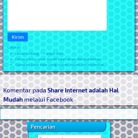
Catatan:
tanda bintang * = wajib diisi
Email harus valid. Email tidak akan dipublikasikan.
Gunakan kata-kata yang sopan dalam berkomentar.
Komentar pada
Share Internet adalah Hal
Mudah
melalui Facebook
Pencarian
Sidebar Utama