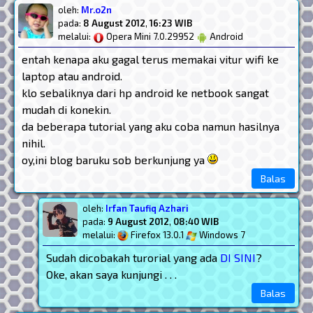
oleh:
Mr.o2n
pada:
8 August 2012
,
16:23 WIB
melalui:
Opera Mini 7.0.29952
Android
entah kenapa aku gagal terus memakai vitur wifi ke
laptop atau android.
klo sebaliknya dari hp android ke netbook sangat
mudah di konekin.
da beberapa tutorial yang aku coba namun hasilnya
nihil.
oy,ini blog baruku sob berkunjung ya
Balas
oleh:
Irfan Taufiq Azhari
pada:
9 August 2012
,
08:40 WIB
melalui:
Firefox 13.0.1
Windows 7
Sudah dicobakah turorial yang ada
DI SINI
?
Oke, akan saya kunjungi . . .
Balas