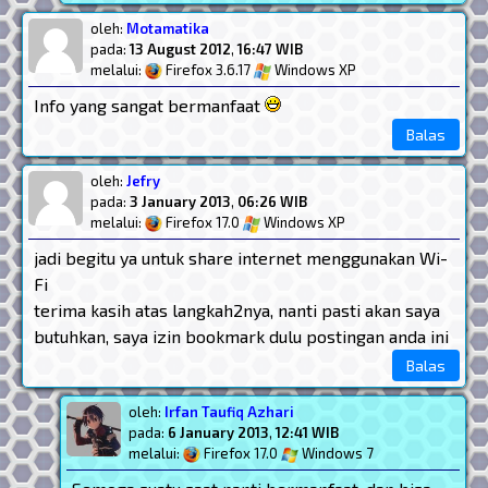
oleh:
Motamatika
pada:
13 August 2012
,
16:47 WIB
melalui:
Firefox 3.6.17
Windows XP
Info yang sangat bermanfaat
Balas
oleh:
Jefry
pada:
3 January 2013
,
06:26 WIB
melalui:
Firefox 17.0
Windows XP
jadi begitu ya untuk share internet menggunakan Wi-
Fi
terima kasih atas langkah2nya, nanti pasti akan saya
butuhkan, saya izin bookmark dulu postingan anda ini
Balas
oleh:
Irfan Taufiq Azhari
pada:
6 January 2013
,
12:41 WIB
melalui:
Firefox 17.0
Windows 7