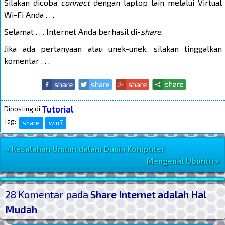
Silakan dicoba
connect
dengan laptop lain melalui Virtual
Wi-Fi Anda . . .
Selamat . . . Internet Anda berhasil di-
share
.
Jika ada pertanyaan atau unek-unek, silakan tinggalkan
komentar . . .
Tutorial
Diposting di
Tag:
share
win7
« Kesalahan Umum dalam Dunia Komputer
Navigasi Postingan
Mengenal Ubuntu »
Post Widget
28 Komentar pada
Share Internet adalah Hal
Mudah