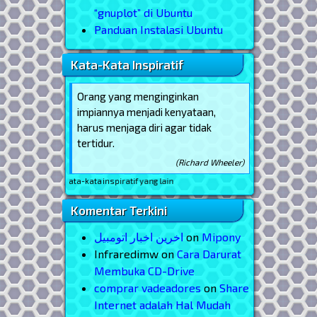
“gnuplot” di Ubuntu
Panduan Instalasi Ubuntu
Kata-Kata Inspiratif
Orang yang menginginkan
impiannya menjadi kenyataan,
harus menjaga diri agar tidak
tertidur.
(Richard Wheeler)
at kata-kata inspiratif yang lain
Komentar Terkini
اخرین اخبار اتومبیل
on
Mipony
Infraredimw
on
Cara Darurat
Membuka CD-Drive
comprar vadeadores
on
Share
Internet adalah Hal Mudah