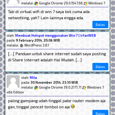
melalui:
Google Chrome 29.0.1547.66
Windows 7
Tab di virtual wifi di win 7 saya kok cuma ada
netwotking, yah? Lain-lainnya engga ada.
Balas
oleh:
Membuat Hotspot menggunakan Win 7 | IrfanWEB
pada:
9 February 2014
,
20:06 WIB
melalui:
WordPress 3.8.1
[…] Panduan untuk share internet sudah saya posting
di Share Internet adalah Hal Mudah. […]
Balas
oleh:
Mila
pada:
30 November 2014
,
23:10 WIB
melalui:
Google Chrome 39.0.2171.71
Windows 7
x64 Edition
paling gampang udah tinggal pake router modem aja
gan, tinggal pencet tombol on aja
Balas