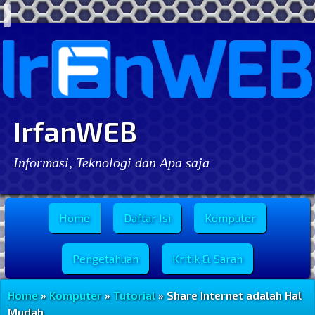
IrfanWEB
Informasi, Teknologi dan Apa saja
Menu Utama
Home
Daftar Isi
Komputer
Pengetahuan
Kritik & Saran
Home
»
Komputer
»
Tutorial
» Share Internet adalah Hal
Mudah