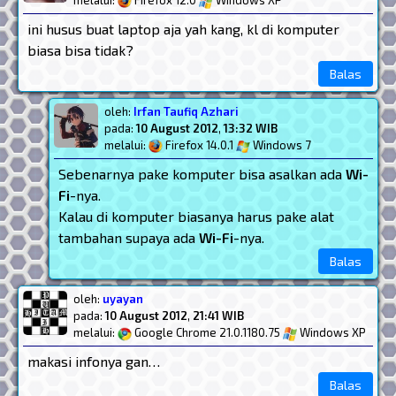
melalui:
Firefox 12.0
Windows XP
ini husus buat laptop aja yah kang, kl di komputer
biasa bisa tidak?
Balas
oleh:
Irfan Taufiq Azhari
pada:
10 August 2012
,
13:32 WIB
melalui:
Firefox 14.0.1
Windows 7
Sebenarnya pake komputer bisa asalkan ada
Wi-
Fi
-nya.
Kalau di komputer biasanya harus pake alat
tambahan supaya ada
Wi-Fi
-nya.
Balas
oleh:
uyayan
pada:
10 August 2012
,
21:41 WIB
melalui:
Google Chrome 21.0.1180.75
Windows XP
makasi infonya gan…
Balas