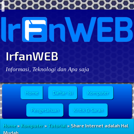
IrfanWEB
Informasi, Teknologi dan Apa saja
Menu Utama
Home
Daftar Isi
Komputer
Pengetahuan
Kritik & Saran
Home
»
Komputer
»
Tutorial
» Share Internet adalah Hal
Mudah