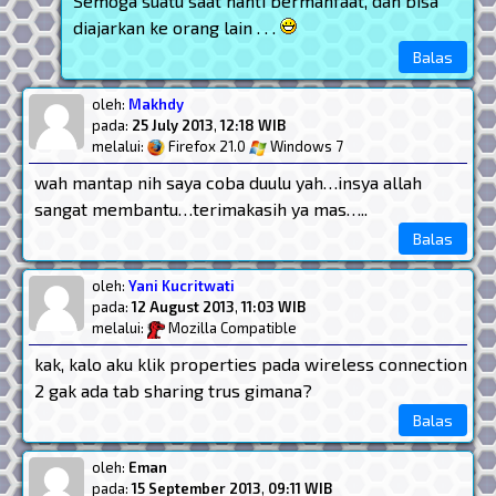
Semoga suatu saat nanti bermanfaat, dan bisa
diajarkan ke orang lain . . .
Balas
oleh:
Makhdy
pada:
25 July 2013
,
12:18 WIB
melalui:
Firefox 21.0
Windows 7
wah mantap nih saya coba duulu yah…insya allah
sangat membantu…terimakasih ya mas…..
Balas
oleh:
Yani Kucritwati
pada:
12 August 2013
,
11:03 WIB
melalui:
Mozilla Compatible
kak, kalo aku klik properties pada wireless connection
2 gak ada tab sharing trus gimana?
Balas
oleh:
Eman
pada:
15 September 2013
,
09:11 WIB