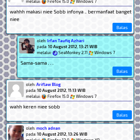
melalui:
Firefox 15.0
Windows 7
wahhh makasi niee Sobb infonya .. bermanfaat banget
niee
Balas
oleh:
Irfan Taufiq Azhari
pada:
10 August 2012
,
13:21 WIB
melalui:
SeaMonkey 2.11
Windows 7
Sama-sama . . .
Balas
oleh:
Ariflaw Blog
pada:
10 August 2012
,
11:13 WIB
melalui:
Firefox 15.0
Windows 7
wahh keren niee sobb
Balas
oleh:
moch adnan
pada:
10 August 2012
,
13:26 WIB