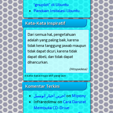
“gnuplot” di Ubuntu
Panduan Instalasi Ubuntu
Kata-Kata Inspiratif
Dari semua hal, pengetahuan
adalah yang paling baik, karena
tidak kena tanggung jawab maupun
tidak dapat dicuri, karena tidak
dapat dibeli, dan tidak dapat
dihancurkan.
(Hitopadesa)
ihat kata-kata inspiratif yang lain
Komentar Terkini
اخرین اخبار اتومبیل
on
Mipony
Infraredimw
on
Cara Darurat
Membuka CD-Drive