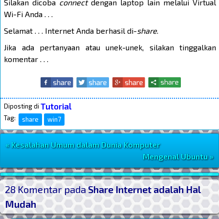
Silakan dicoba
connect
dengan laptop lain melalui Virtual
Wi-Fi Anda . . .
Selamat . . . Internet Anda berhasil di-
share
.
Jika ada pertanyaan atau unek-unek, silakan tinggalkan
komentar . . .
Tutorial
Diposting di
Tag:
share
win7
« Kesalahan Umum dalam Dunia Komputer
Navigasi Postingan
Mengenal Ubuntu »
Post Widget
28 Komentar pada
Share Internet adalah Hal
Mudah