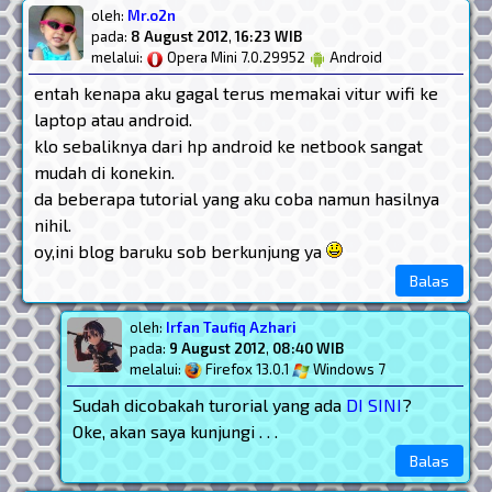
oleh:
Mr.o2n
pada:
8 August 2012
,
16:23 WIB
melalui:
Opera Mini 7.0.29952
Android
entah kenapa aku gagal terus memakai vitur wifi ke
laptop atau android.
klo sebaliknya dari hp android ke netbook sangat
mudah di konekin.
da beberapa tutorial yang aku coba namun hasilnya
nihil.
oy,ini blog baruku sob berkunjung ya
Balas
oleh:
Irfan Taufiq Azhari
pada:
9 August 2012
,
08:40 WIB
melalui:
Firefox 13.0.1
Windows 7
Sudah dicobakah turorial yang ada
DI SINI
?
Oke, akan saya kunjungi . . .
Balas