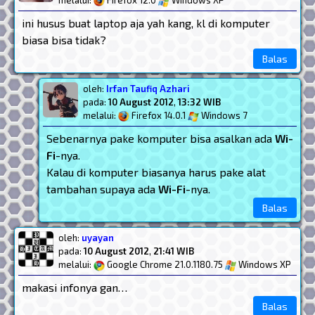
melalui:
Firefox 12.0
Windows XP
ini husus buat laptop aja yah kang, kl di komputer
biasa bisa tidak?
Balas
oleh:
Irfan Taufiq Azhari
pada:
10 August 2012
,
13:32 WIB
melalui:
Firefox 14.0.1
Windows 7
Sebenarnya pake komputer bisa asalkan ada
Wi-
Fi
-nya.
Kalau di komputer biasanya harus pake alat
tambahan supaya ada
Wi-Fi
-nya.
Balas
oleh:
uyayan
pada:
10 August 2012
,
21:41 WIB
melalui:
Google Chrome 21.0.1180.75
Windows XP
makasi infonya gan…
Balas