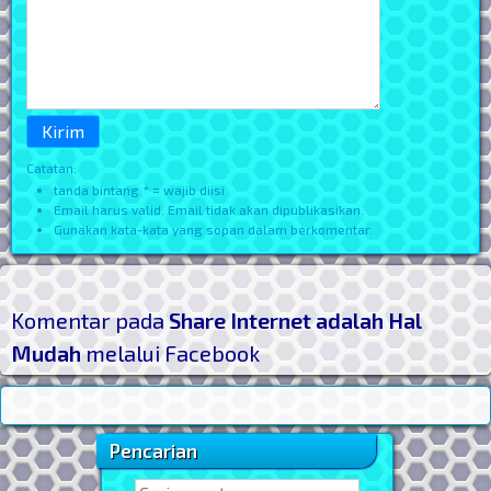
Catatan:
tanda bintang * = wajib diisi
Email harus valid. Email tidak akan dipublikasikan.
Gunakan kata-kata yang sopan dalam berkomentar.
Komentar pada
Share Internet adalah Hal
Mudah
melalui Facebook
Pencarian
Sidebar Utama