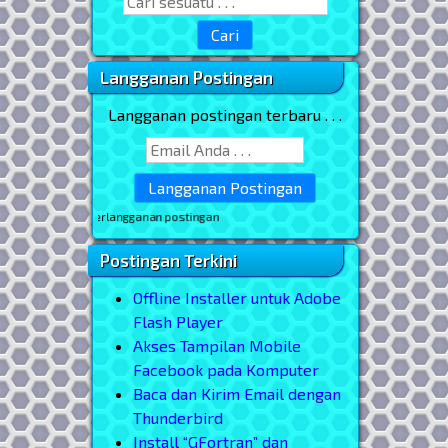
Search for:
Langganan Postingan
Langganan postingan terbaru . . .
uk berlangganan postingan
Postingan Terkini
Offline Installer untuk Adobe
Flash Player
Akses Tampilan Mobile
Facebook pada Komputer
Baca dan Kirim Email dengan
Thunderbird
Install “GFortran” dan