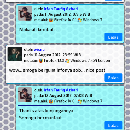
oleh:
Irfan Taufiq Azhari
pada:
11 August 2012
,
07:16 WIB
melalui:
Firefox 14.0.1
Windows 7
Makasih kembali . . .
Balas
oleh:
wisnu
pada:
11 August 2012
,
23:59 WIB
melalui:
Firefox 13.0
Windows 7 x64 Edition
wow,,, smoga berguna infonya sob… nice post
Balas
oleh:
Irfan Taufiq Azhari
pada:
12 August 2012
,
07:08 WIB
melalui:
Firefox 14.0.1
Windows 7
Thanks atas kunjungannya . . .
Semoga bermanfaat.
Balas