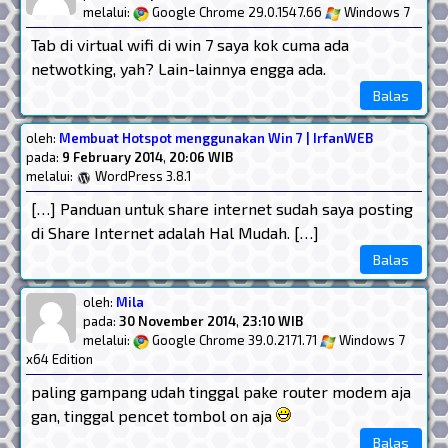
melalui:
Google Chrome 29.0.1547.66
Windows 7
Tab di virtual wifi di win 7 saya kok cuma ada
netwotking, yah? Lain-lainnya engga ada.
Balas
oleh:
Membuat Hotspot menggunakan Win 7 | IrfanWEB
pada:
9 February 2014
,
20:06 WIB
melalui:
WordPress 3.8.1
[…] Panduan untuk share internet sudah saya posting
di Share Internet adalah Hal Mudah. […]
Balas
oleh:
Mila
pada:
30 November 2014
,
23:10 WIB
melalui:
Google Chrome 39.0.2171.71
Windows 7
x64 Edition
paling gampang udah tinggal pake router modem aja
gan, tinggal pencet tombol on aja
Balas