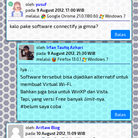
oleh:
yusuf
pada:
9 August 2012
,
17:00 WIB
melalui:
Google Chrome 21.0.1180.60
Windows 7
kalo pake software connectify ja gmna?
Balas
oleh:
Irfan Taufiq Azhari
pada:
9 August 2012
,
21:30 WIB
melalui:
Firefox 13.0.1
Windows 7
Iya . . .
Software tersebut bisa dijadikan alternatif untuk
membuat Virtual Wi-Fi.
Bahkan juga bisa untuk WinXP dan Vista.
Tapi, yang versi Free banyak
limit
-nya.
#belum saya coba
Balas
oleh:
Ariflaw Blog
pada:
10 August 2012
,
11:09 WIB