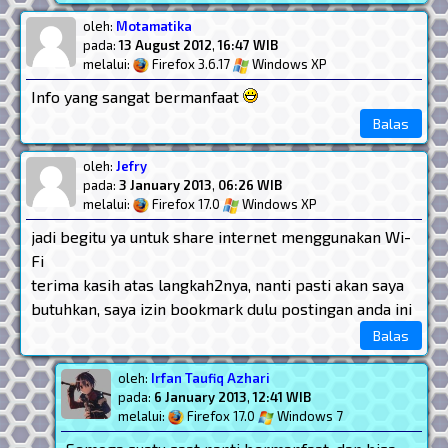
oleh:
Motamatika
pada:
13 August 2012
,
16:47 WIB
melalui:
Firefox 3.6.17
Windows XP
Info yang sangat bermanfaat
Balas
oleh:
Jefry
pada:
3 January 2013
,
06:26 WIB
melalui:
Firefox 17.0
Windows XP
jadi begitu ya untuk share internet menggunakan Wi-
Fi
terima kasih atas langkah2nya, nanti pasti akan saya
butuhkan, saya izin bookmark dulu postingan anda ini
Balas
oleh:
Irfan Taufiq Azhari
pada:
6 January 2013
,
12:41 WIB
melalui:
Firefox 17.0
Windows 7