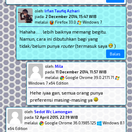
oleh:
Irfan Taufiq Azhari
pada:
2 December 2014
,
15:47 WIB
melalui:
Firefox 33.0
Windows 7
Hahaha . . . lebih baiknya memang begitu.
Namun, cara ini dibutuhkan bagi yang
tidak/belum punya
router
(termasuk saya
)
Balas
oleh:
Mila
pada:
11 December 2014
,
11:57 WIB
melalui:
Google Chrome 39.0.2171.71
Windows 7 x64 Edition
Hehe iyaa gan, semua orang punya
preferensi masing-masing ya
oleh:
Sedot Wc Lamongan
pada:
12 April 2015
,
22:19 WIB
melalui:
Google Chrome 36.0.1985.125
Windows 8.1
x64 Edition