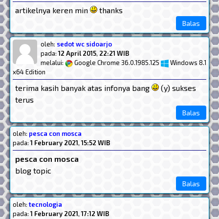
artikelnya keren min
thanks
Balas
oleh:
sedot wc sidoarjo
pada:
12 April 2015
,
22:21 WIB
melalui:
Google Chrome 36.0.1985.125
Windows 8.1
x64 Edition
terima kasih banyak atas infonya bang
(y) sukses
terus
Balas
oleh:
pesca con mosca
pada:
1 February 2021
,
15:52 WIB
pesca con mosca
blog topic
Balas
oleh:
tecnologia
pada:
1 February 2021
,
17:12 WIB