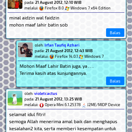
pada:
21 August 2012
,
12:10 WIB
melalui:
Firefox 8.0
Windows 7 x64 Edition
minal aidzin wal faidzin
mohon maaf lahir batin sob
Balas
oleh:
Irfan Taufiq Azhari
pada:
21 August 2012
,
12:43 WIB
melalui:
Firefox 14.0.1
Windows 7
Mohon Maaf Lahir Batin juga, ya . . .
Terima kasih atas kunjungannya.
Balas
oleh:
violetcactus
pada:
21 August 2012
,
13:25 WIB
melalui:
Opera Mini 6.1.25378
J2ME/MIDP Device
selamat idul fitri!
semoga Allah menerima amal baik dan menghapus
kesalahan2 kita, serta memberi kesempatan untuk