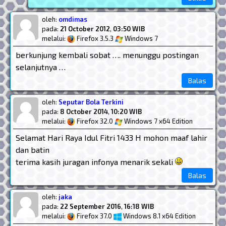
oleh:
omdimas
pada:
21 October 2012
,
03:50 WIB
melalui:
Firefox 3.5.3
Windows 7
berkunjung kembali sobat …. menunggu postingan
selanjutnya …
Balas
oleh:
Seputar Bola Terkini
pada:
8 October 2014
,
10:20 WIB
melalui:
Firefox 32.0
Windows 7 x64 Edition
Selamat Hari Raya Idul Fitri 1433 H mohon maaf lahir
dan batin
terima kasih juragan infonya menarik sekali
Balas
oleh:
jaka
pada:
22 September 2016
,
16:18 WIB
melalui:
Firefox 37.0
Windows 8.1 x64 Edition