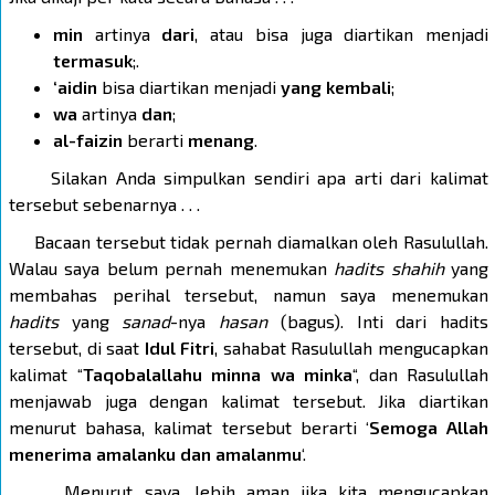
min
artinya
dari
, atau bisa juga diartikan menjadi
termasuk
;.
‘aidin
bisa diartikan menjadi
yang kembali
;
wa
artinya
dan
;
al-faizin
berarti
menang
.
Silakan Anda simpulkan sendiri apa arti dari kalimat
tersebut sebenarnya . . .
Bacaan tersebut tidak pernah diamalkan oleh Rasulullah.
Walau saya belum pernah menemukan
hadits shahih
yang
membahas perihal tersebut, namun saya menemukan
hadits
yang
sanad
-nya
hasan
(bagus). Inti dari hadits
tersebut, di saat
Idul Fitri
, sahabat Rasulullah mengucapkan
kalimat “
Taqobalallahu minna wa minka
“, dan Rasulullah
menjawab juga dengan kalimat tersebut. Jika diartikan
menurut bahasa, kalimat tersebut berarti ‘
Semoga Allah
menerima amalanku dan amalanmu
‘.
Menurut saya, lebih aman jika kita mengucapkan