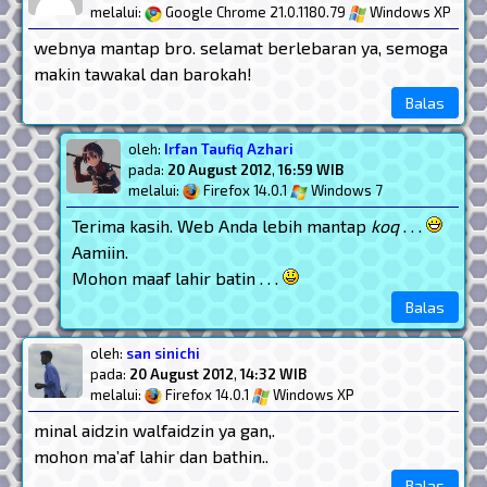
melalui:
Google Chrome 21.0.1180.79
Windows XP
webnya mantap bro. selamat berlebaran ya, semoga
makin tawakal dan barokah!
Balas
oleh:
Irfan Taufiq Azhari
pada:
20 August 2012
,
16:59 WIB
melalui:
Firefox 14.0.1
Windows 7
Terima kasih. Web Anda lebih mantap
koq
. . .
Aamiin.
Mohon maaf lahir batin . . .
Balas
oleh:
san sinichi
pada:
20 August 2012
,
14:32 WIB
melalui:
Firefox 14.0.1
Windows XP
minal aidzin walfaidzin ya gan,.
mohon ma’af lahir dan bathin..
Balas