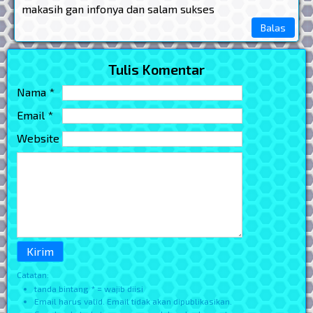
makasih gan infonya dan salam sukses
Balas
Tulis Komentar
Nama *
Email *
Website
Catatan:
tanda bintang * = wajib diisi
Email harus valid. Email tidak akan dipublikasikan.