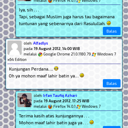
melalui:
Firefox 14.0.1
Windows 7
Iya, sih . . .
Tapi, sebagai Muslim juga harus tau bagaimana
tuntunan yang sebenarnya dari Rasulullah.
Balas
oleh:
Alfadlys
pada:
19 August 2012
,
14:00 WIB
melalui:
Google Chrome 21.0.1180.79
Windows 7
x64 Edition
Kunjungan Perdana….
Oh ya mohon maaf lahir batin ya…
Balas
oleh:
Irfan Taufiq Azhari
pada:
19 August 2012
,
17:25 WIB
melalui:
Firefox 14.0.1
Windows 7
Terima kasih atas kunjungannya . . .
Mohon maaf lahir batin juga ya . . .