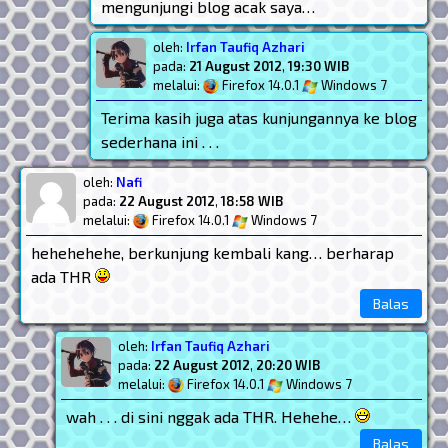
mengunjungi blog acak saya…
oleh:
Irfan Taufiq Azhari
pada:
21 August 2012
,
19:30 WIB
melalui:
Firefox 14.0.1
Windows 7
Terima kasih juga atas kunjungannya ke blog
sederhana ini . . .
oleh:
Nafi
pada:
22 August 2012
,
18:58 WIB
melalui:
Firefox 14.0.1
Windows 7
hehehehehe, berkunjung kembali kang… berharap
ada THR
Balas
oleh:
Irfan Taufiq Azhari
pada:
22 August 2012
,
20:20 WIB
melalui:
Firefox 14.0.1
Windows 7
wah . . . di sini nggak ada THR. Hehehe…
Balas