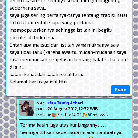
terima kasih sebelumnya sudah mengunjungi blog
sederhana saya..
saya juga sering bertanya-tanya tentang ‘tradisi halal
bi halal’ ini..entah siapa yang pertama
mempopulerkannya sehingga istilah ini begitu
populer di Indonesia..
Entah apa maksud dari istilah yang maknanya saja
saya tidak tahu (karena awam)..mudah-mudahan saya
bisa menemukan penjelasan tentang halal bi halal itu
di sini..
salam kenal dan salam sejahtera..
Selamat hari raya idul fitri..
Balas
oleh:
Irfan Taufiq Azhari
pada:
20 August 2012
,
12:32 WIB
melalui:
Firefox 14.0.1
Windows 7
Terima kasih juga atas kunjungannya . . .
Semoga tulisan sederhana ini ada manfaatnya.