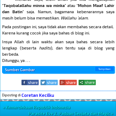
“
Taqobalallahu minna wa minka
” atau “
Mohon Maaf Lahir
dan Batin
” saja. Namun, bagamana kebenarannya saya
masih belum bisa memastikan.
Wallahu ‘alam
.
Pada postingan ini, saya tidak akan membahas secara detail.
Karena kurang cocok jika saya bahas di blog ini.
Insya Allah di lain waktu akan saya bahas secara lebih
lengkap (beserta
hadits
), dan tentu saja di blog yang
berbeda.
Ditunggu, ya . . .
Sumber Gambar
Coretan Kecilku
Diposting di
« Kemerdekaan Republik Indonesia
Navigasi Postingan
Parasite Eve 2, Paduan Senjata dan Magic »