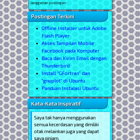
berlangganan postingan
Postingan Terkini
Offline Installer untuk Adobe
Flash Player
Akses Tampilan Mobile
Facebook pada Komputer
Baca dan Kirim Email dengan
Thunderbird
Install “GFortran” dan
“gnuplot” di Ubuntu
Panduan Instalasi Ubuntu
Kata-Kata Inspiratif
Saya tak hanya menggunakan
semua kecerdasan yang dimiliki
otak melainkan juga yang dapat
saya pinjam.