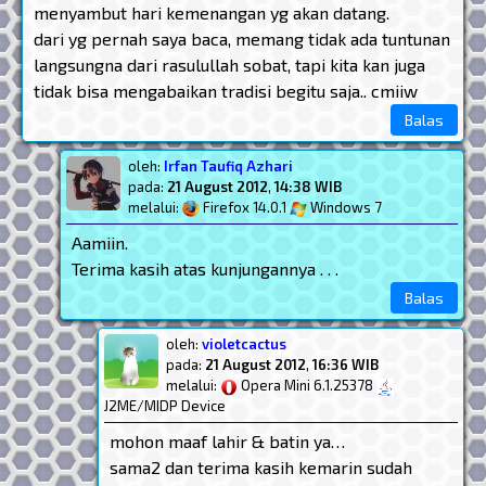
menyambut hari kemenangan yg akan datang.
dari yg pernah saya baca, memang tidak ada tuntunan
langsungna dari rasulullah sobat, tapi kita kan juga
tidak bisa mengabaikan tradisi begitu saja.. cmiiw
Balas
oleh:
Irfan Taufiq Azhari
pada:
21 August 2012
,
14:38 WIB
melalui:
Firefox 14.0.1
Windows 7
Aamiin.
Terima kasih atas kunjungannya . . .
Balas
oleh:
violetcactus
pada:
21 August 2012
,
16:36 WIB
melalui:
Opera Mini 6.1.25378
J2ME/MIDP Device
mohon maaf lahir & batin ya…
sama2 dan terima kasih kemarin sudah