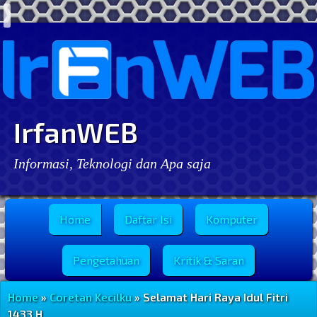
IrfanWEB
Informasi, Teknologi dan Apa saja
Menu Utama
Home
Daftar Isi
Komputer
Pengetahuan
Kritik & Saran
Home
»
Coretan Kecilku
» Selamat Hari Raya Idul Fitri
1433 H