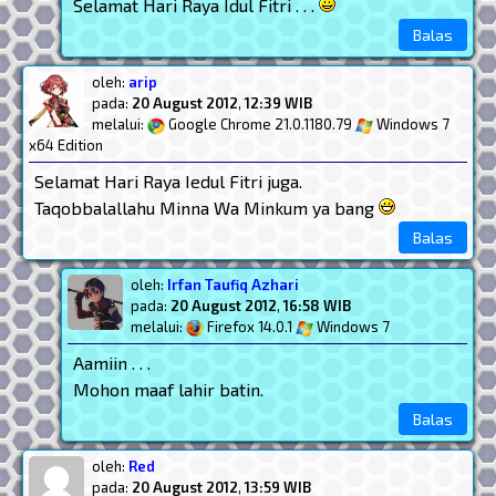
Selamat Hari Raya Idul Fitri . . .
Balas
oleh:
arip
pada:
20 August 2012
,
12:39 WIB
melalui:
Google Chrome 21.0.1180.79
Windows 7
x64 Edition
Selamat Hari Raya Iedul Fitri juga.
Taqobbalallahu Minna Wa Minkum ya bang
Balas
oleh:
Irfan Taufiq Azhari
pada:
20 August 2012
,
16:58 WIB
melalui:
Firefox 14.0.1
Windows 7
Aamiin . . .
Mohon maaf lahir batin.
Balas
oleh:
Red
pada:
20 August 2012
,
13:59 WIB