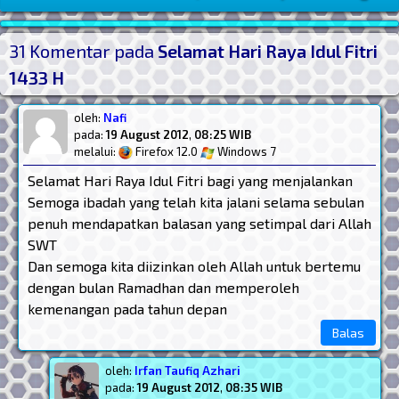
Post Widget
31 Komentar pada
Selamat Hari Raya Idul Fitri
1433 H
oleh:
Nafi
pada:
19 August 2012
,
08:25 WIB
melalui:
Firefox 12.0
Windows 7
Selamat Hari Raya Idul Fitri bagi yang menjalankan
Semoga ibadah yang telah kita jalani selama sebulan
penuh mendapatkan balasan yang setimpal dari Allah
SWT
Dan semoga kita diizinkan oleh Allah untuk bertemu
dengan bulan Ramadhan dan memperoleh
kemenangan pada tahun depan
Balas
oleh:
Irfan Taufiq Azhari
pada:
19 August 2012
,
08:35 WIB