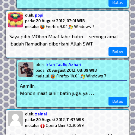
Balas
oleh:
popi
pada:
20 August 2012
,
07:01 WIB
melalui:
Firefox 9.0.1
Windows 7
Saya pilih MOhon Maaf lahir batin ….semoga amal
ibadah Ramadhan diberkahi Allah SWT
Balas
oleh:
Irfan Taufiq Azhari
pada:
20 August 2012
,
08:09 WIB
melalui:
Firefox 14.0.1
Windows 7
Aamiin.
Mohon maaf lahir batin juga, ya . . .
Balas
oleh:
zainal
pada:
20 August 2012
,
11:37 WIB
melalui:
Opera Mini 7.0.30699