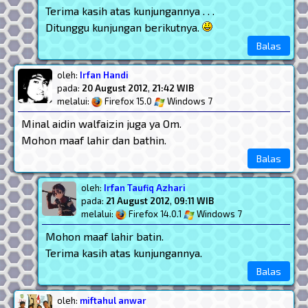
Terima kasih atas kunjungannya . . .
Ditunggu kunjungan berikutnya.
Balas
oleh:
Irfan Handi
pada:
20 August 2012
,
21:42 WIB
melalui:
Firefox 15.0
Windows 7
Minal aidin walfaizin juga ya Om.
Mohon maaf lahir dan bathin.
Balas
oleh:
Irfan Taufiq Azhari
pada:
21 August 2012
,
09:11 WIB
melalui:
Firefox 14.0.1
Windows 7
Mohon maaf lahir batin.
Terima kasih atas kunjungannya.
Balas
oleh:
miftahul anwar