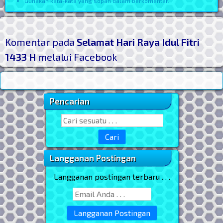
Gunakan kata-kata yang sopan dalam berkomentar.
Komentar pada
Selamat Hari Raya Idul Fitri
1433 H
melalui Facebook
Pencarian
Sidebar Utama
Search for:
Langganan Postingan
Langganan postingan terbaru . . .