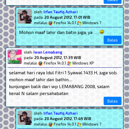
oleh:
Irfan Taufiq Azhari
pada:
20 August 2012
,
17:01 WIB
melalui:
Firefox 14.0.1
Windows 7
Mohon maaf lahir dan batin juga, ya . . .
Balas
oleh:
Iwan Lemabang
pada:
20 August 2012
,
17:39 WIB
melalui:
Firefox 14.0.1
Windows XP
selamat hari raya Idul Fitri 1 Syawal 1433 H, juga sob.
mohon maaf lahir dan bathin…
kunjungan balik dari wp LEMABANG 2008, salam
kenal N salam persahabatan
Balas
oleh:
Irfan Taufiq Azhari
pada:
20 August 2012
,
17:49 WIB
melalui:
Firefox 14.0.1
Windows 7