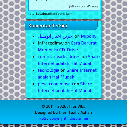
(Woodrow Wilson)
t kata-kata inspiratif yang lain
Komentar Terkini
اخرین اخبار اتومبیل
on
Mipony
Infraredimw
on
Cara Darurat
Membuka CD-Drive
comprar vadeadores
on
Share
Internet adalah Hal Mudah
tecnologia
on
Share Internet
adalah Hal Mudah
pesca con mosca
on
Share
Internet adalah Hal Mudah
© 2011 - 2026 . IrfanWEB
Designed by: Irfan Taufiq Azhari
RSS
Copyright
Disclaimer
Menu Footer