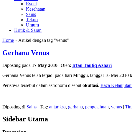
Event
Kesehatan
Sains
Tekno
Umum
Kritik & Saran
Home
» Artikel dengan tag "venus"
Gerhana Venus
Diposting pada
17 May 2010
|
Oleh:
Irfan Taufiq Azhari
Gerhana Venus telah terjadi pada hari Minggu, tanggal 16 Mei 2010 la
Peristiwa tersebut dalam astronomi disebut
okultasi
.
Baca Kelanjutann
Diposting di
Sains
|
Tag:
antariksa
,
gerhana
,
pengetahuan
,
venus
|
Tin
Sidebar Utama