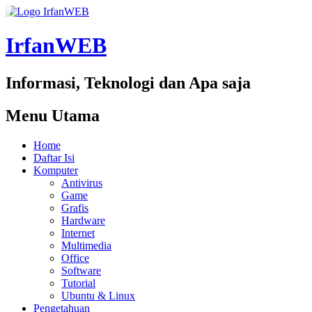
IrfanWEB
Informasi, Teknologi dan Apa saja
Menu Utama
Home
Daftar Isi
Komputer
Antivirus
Game
Grafis
Hardware
Internet
Multimedia
Office
Software
Tutorial
Ubuntu & Linux
Pengetahuan