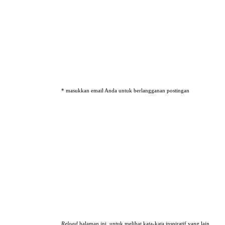
* masukkan email Anda untuk berlangganan postingan
Reload
halaman ini, untuk melihat kata-kata inspiratif yang lain