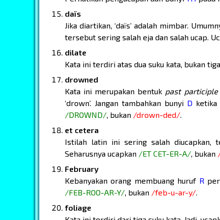
daïs
Jika diartikan, ‘daïs’ adalah mimbar. Umum
tersebut sering salah eja dan salah ucap. 
dilate
Kata ini terdiri atas dua suku kata, bukan ti
drowned
Kata ini merupakan bentuk
past participle
‘drown’. Jangan tambahkan bunyi
D
ketika 
/DROWND/
, bukan
/drown-ded/
.
et cetera
Istilah latin ini sering salah diucapkan,
Seharusnya ucapkan
/ET CET-ER-A/
, bukan
February
Kebanyakan orang membuang huruf
R
pert
/FEB-ROO-AR-Y/
, bukan
/feb-u-ar-y/
.
foliage
Kata ini terdiri dari tiga suku kata. Jadi, uca