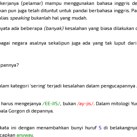
ekerjanya (pelamar) mampu menggunakan bahasa inggris de
an pun juga telah dituntut untuk pandai berbahasa inggris. Pa
* masukk
alias
speaking
bukanlah hal yang mudah.
nyata ada beberapa
(banyak)
kesalahan yang biasa dilakukan 
gai negara asalnya sekalipun juga ada yang tak luput dari
capannya?
lam kategori ‘sering’ terjadi kesalahan dalam pengucapannya . 
ita harus mengejanya
/EE-JIS/
, bukan
/ay-jis/
. Dalam mitologi Yun
ala Gorgon di depannya.
 kata ini dengan menambahkan bunyi huruf
S
di belakangnya
ucapkan
anyway
.