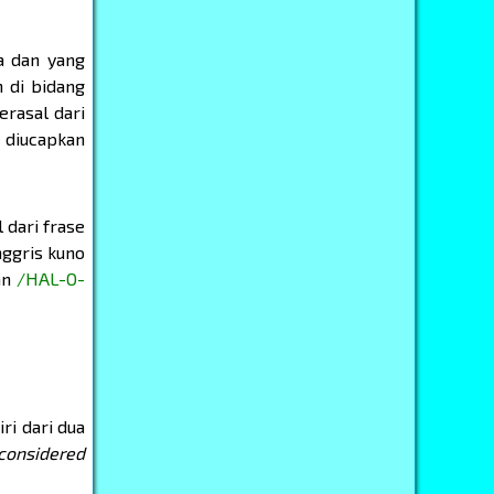
ia dan yang
h di bidang
erasal dari
n diucapkan
 dari frase
nggris kuno
an
/HAL-O-
ri dari dua
 considered