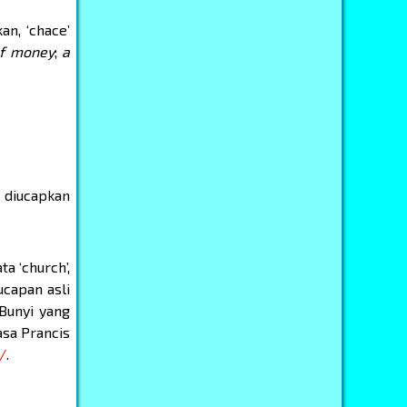
an, ‘chace’
of money
;
a
 diucapkan
a ‘church’,
ucapan asli
 Bunyi yang
asa Prancis
/
.