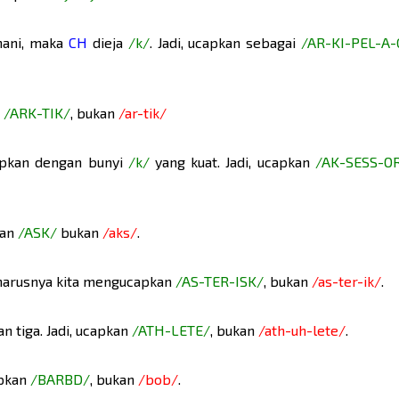
nani, maka
CH
dieja
/k/
. Jadi, ucapkan sebagai
/AR-KI-PEL-A-
Reload
ha
n
/ARK-TIK/
, bukan
/ar-tik/
apkan dengan bunyi
/k/
yang kuat. Jadi, ucapkan
/AK-SESS-OR
kan
/ASK/
bukan
/aks/
.
harusnya kita mengucapkan
/AS-TER-ISK/
, bukan
/as-ter-ik/
.
an tiga. Jadi, ucapkan
/ATH-LETE/
, bukan
/ath-uh-lete/
.
apkan
/BARBD/
, bukan
/bob/
.