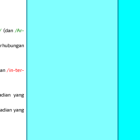
/
(dan
/Ar-
erhubungan
kan
/in-ter-
adian yang
jadian yang