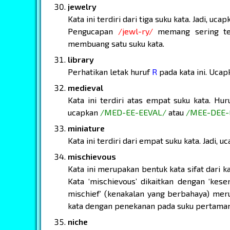
jewelry
Kata ini terdiri dari tiga suku kata. Jadi, uca
Pengucapan
/jewl-ry/
memang sering terd
membuang satu suku kata.
library
Perhatikan letak huruf
R
pada kata ini. Uca
medieval
Kata ini terdiri atas empat suku kata. Hu
ucapkan
/MED-EE-EEVAL/
atau
/MEE-DEE-
miniature
Kata ini terdiri dari empat suku kata. Jadi, 
mischievous
Kata ini merupakan bentuk kata sifat dari ka
Kata ‘mischievous’ dikaitkan dengan ‘kes
mischief’ (kenakalan yang berbahaya) merupa
kata dengan penekanan pada suku pertama
niche