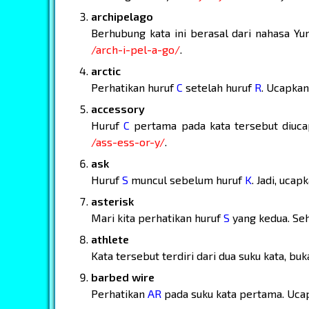
archipelago
Berhubung kata ini berasal dari nahasa Yu
/arch-i-pel-a-go/
.
arctic
Perhatikan huruf
C
setelah huruf
R
. Ucapka
accessory
Huruf
C
pertama pada kata tersebut diuc
/ass-ess-or-y/
.
ask
Huruf
S
muncul sebelum huruf
K
. Jadi, ucap
asterisk
Mari kita perhatikan huruf
S
yang kedua. Se
athlete
Kata tersebut terdiri dari dua suku kata, buk
barbed wire
Perhatikan
AR
pada suku kata pertama. Uc