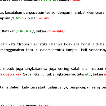
nya, kesalahan pengucapan terjadi dengan membalikkan suara 
Ucapkan
/DAY-IS/
bukan
/di-is/
.
ga. Katakan
/DI-LATE/
, bukan
/di-a-late/
.
dari kata ‘drown’. Perhatikan bahwa tidak ada huruf
D
di bel
menggunakan kata ini dalam bentuk lampau. Jadi, seharusn
 termasuk juga singkatannya juga sering salah eja maupun s
/ex cet-er-a/
. Sedangkan untuk singkatannya, tulis
etc.
, bukan
e
ama dalam kata tersebut. Seharusnya, pengucapan yang be
pkan
/FO-LI-UJ/
, bukan
/fol-uj/
.