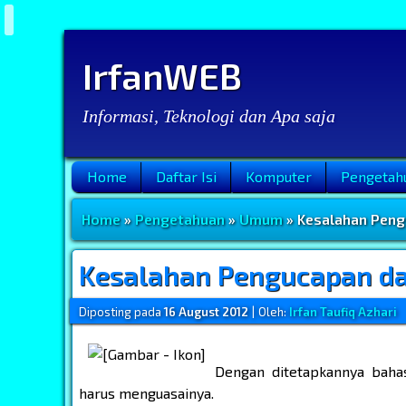
IrfanWEB
Informasi, Teknologi dan Apa saja
Home
Daftar Isi
Komputer
Pengetah
Menu Utama
Home
»
Pengetahuan
»
Umum
» Kesalahan Peng
Kesalahan Pengucapan da
Diposting pada
16 August 2012
|
Oleh:
Irfan Taufiq Azhari
Dengan ditetapkannya bahas
harus menguasainya.