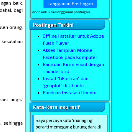
ngan baik,
dahal, bagi
an email Anda untuk berlangganan postingan
Postingan Terkini
oleh orang,
Offline Installer untuk Adobe
 kesalahan
Flash Player
Akses Tampilan Mobile
Facebook pada Komputer
Baca dan Kirim Email dengan
Thunderbird
Install “GFortran” dan
. .
“gnuplot” di Ubuntu
Panduan Instalasi Ubuntu
ani, ‘aegis’
Kata-Kata Inspiratif
Saya percaya kata 'managing'
, sehingga
berarti memegang burung dara di