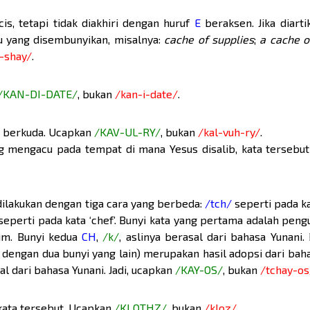
cis, tetapi tidak diakhiri dengan huruf
E
beraksen. Jika diartik
u yang disembunyikan, misalnya:
cache of supplies
;
a cache 
-shay/
.
/KAN-DI-DATE/
, bukan
/kan-i-date/
.
it berkuda. Ucapkan
/KAV-UL-RY/
, bukan
/kal-vuh-ry/
.
g mengacu pada tempat di mana Yesus disalib, kata tersebut
dilakukan dengan tiga cara yang berbeda:
/tch/
seperti pada kat
eperti pada kata ‘chef’. Bunyi kata yang pertama adalah peng
um. Bunyi kedua
CH
,
/k/
, aslinya berasal dari bahasa Yunani.
n dengan dua bunyi yang lain) merupakan hasil adopsi dari bah
l dari bahasa Yunani. Jadi, ucapkan
/KAY-OS/
, bukan
/tchay-os
ata tersebut. Ucapkan
/KLOTHZ/
, bukan
/kloz/
.