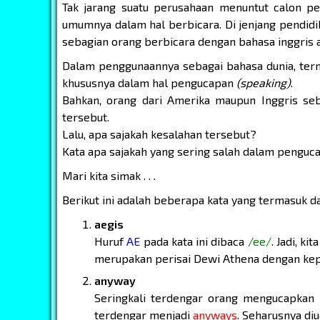
Tak jarang suatu perusahaan menuntut calon p
umumnya dalam hal berbicara. Di jenjang pendidik
sebagian orang berbicara dengan bahasa inggris 
Dalam penggunaannya sebagai bahasa dunia, ter
khususnya dalam hal pengucapan
(speaking)
.
Bahkan, orang dari Amerika maupun Inggris seba
tersebut.
Lalu, apa sajakah kesalahan tersebut?
Kata apa sajakah yang sering salah dalam pengu
Mari kita simak . . .
Berikut ini adalah beberapa kata yang termasuk da
aegis
Huruf
AE
pada kata ini dibaca
/ee/
. Jadi, k
merupakan perisai Dewi Athena dengan kep
anyway
Seringkali terdengar orang mengucapkan
terdengar menjadi
anyways
. Seharusnya di