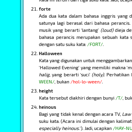
forte
Ada dua kata dalam bahasa inggris yang di
satunya lagi berasal dari bahasa perancis. 
musik yang berarti ‘lantang’
(loud)
dieja de
bahasa perancis merupakan sebuah kata sif
dengan satu suku kata:
/FORT/
.
Halloween
Kata yang digunakan untuk menggambarkan p
‘Hallowed Evening’ yang memiliki makna ‘mal
halig
, yang berarti ‘suci’
(holy)
. Perhatikan
WEEN/
, bukan
/hol-lo-ween/
.
height
Kata tersebut diakhiri dengan bunyi
/T/
, bu
heinous
Bagi yang tidak kenal dengan acara TV,
Law 
suku kata. (Acara ini dimulai dengan kalimat:
especially heinous.
‘). Jadi, ucapkan
/HAY-N