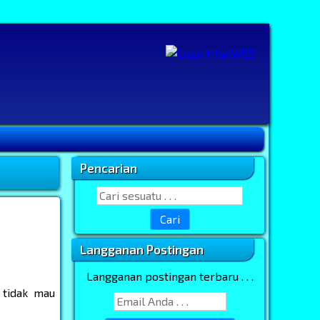
Pencarian
Sidebar Utama
Search for:
Langganan Postingan
Langganan postingan terbaru . . .
 tidak mau