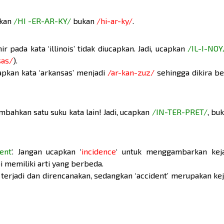
pkan
/HI -ER-AR-KY/
bukan
/hi-ar-ky/
.
ir pada kata ‘illinois’ tidak diucapkan. Jadi, ucapkan
/IL-I-NOY
sas/
).
pkan kata ‘arkansas’ menjadi
/ar-kan-zuz/
sehingga dikira b
tambahkan satu suku kata lain! Jadi, ucapkan
/IN-TER-PRET/
, bu
dent
‘. Jangan ucapkan ‘
incidence
‘ untuk menggambarkan kej
i memiliki arti yang berbeda.
g terjadi dan direncanakan, sedangkan ‘accident’ merupakan ke