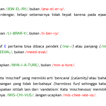
pkan
/JEW-EL-RY/
, bukan
/jew-el-er-y/
.
engar, tetapi sebenarnya tidak tepat karena pada ejaa
pkan
/LI-BRAR-Y/
, bukan
/li-ber-ry/
.
ruf
E
pertama bisa dibaca pendek
(
/me-/
)
atau panjang
(
/m
EEVAL/
, bukan
/meed-eval/
.
ucapkan
/MIN-I-A-TURE/
, bukan
/min-a-ture/
.
ta ‘mischief’ yang memiliki arti ‘bencana’
(calamity)
atau ‘bah
enangan yang tidak berbahaya’
(harmless fun)
sehingga kata 
kan istilah lain dari ‘vandalism’. Kata ‘mischievous’ memilik
nya:
/MIS-CHI-VUS/
. Jangan ucapkan
/mis-chee-vee-us/
.