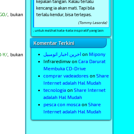
kepalan tangan. Kalau terlalu
kencang ia akan mati. Tapi bila
GO/
, bukan
terlalu kendur, bisa terlepas.
(Tommy Lasorda)
laman ini, untuk melihat kata-kata inspiratif yang lain
Komentar Terkini
اخرین اخبار اتومبیل
on
Mipony
-Y/
, bukan
Infraredimw
on
Cara Darurat
Membuka CD-Drive
comprar vadeadores
on
Share
Internet adalah Hal Mudah
tecnologia
on
Share Internet
adalah Hal Mudah
pesca con mosca
on
Share
Internet adalah Hal Mudah