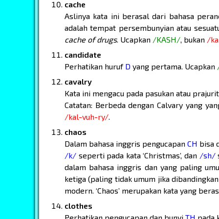
cache
Aslinya kata ini berasal dari bahasa peran
adalah tempat persembunyian atau sesuat
cache of drugs
. Ucapkan
/KASH/
, bukan
/ka
candidate
Perhatikan huruf
D
yang pertama. Ucapkan
cavalry
Kata ini mengacu pada pasukan atau prajur
Catatan: Berbeda dengan Calvary yang yan
/kal-vuh-ry/
.
chaos
Dalam bahasa inggris pengucapan
CH
bisa 
/k/
seperti pada kata ‘Christmas’, dan
/sh/
s
dalam bahasa inggris dan yang paling um
ketiga (paling tidak umum jika dibandingka
modern. ‘Chaos’ merupakan kata yang berasa
clothes
Perhatikan pengucapan dan bunyi
TH
pada k