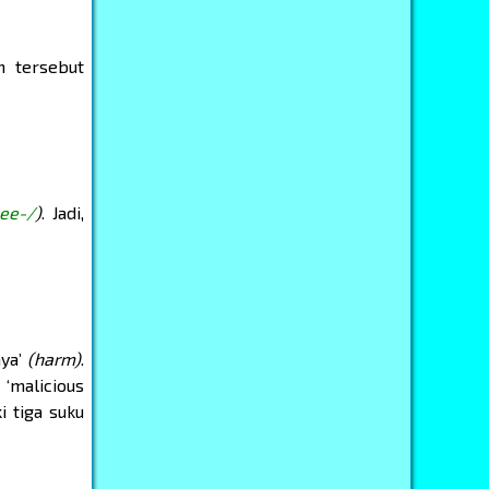
n tersebut
ee-/
)
. Jadi,
aya’
(harm)
.
‘malicious
i tiga suku