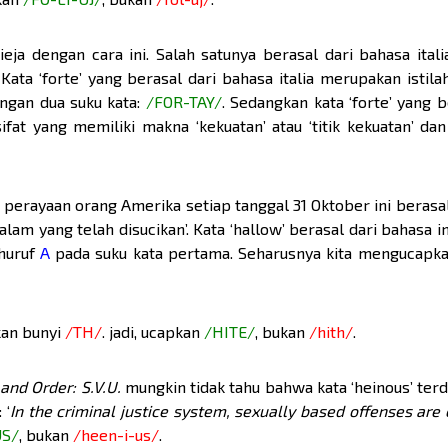
eja dengan cara ini. Salah satunya berasal dari bahasa ital
Kata ‘forte’ yang berasal dari bahasa italia merupakan istila
ngan dua suku kata:
/FOR-TAY/
. Sedangkan kata ‘forte’ yang b
at yang memiliki makna ‘kekuatan’ atau ‘titik kekuatan’ da
erayaan orang Amerika setiap tanggal 31 Oktober ini berasal
am yang telah disucikan’. Kata ‘hallow’ berasal dari bahasa i
 huruf
A
pada suku kata pertama. Seharusnya kita mengucapk
kan bunyi
/TH/
. jadi, ucapkan
/HITE/
, bukan
/hith/
.
and Order: S.V.U.
mungkin tidak tahu bahwa kata ‘heinous’ terdi
 ‘
In the criminal justice system, sexually based offenses are
US/
, bukan
/heen-i-us/
.