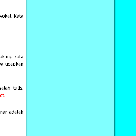
vokal. Kata
akang kata
ya ucapkan
alah tulis.
ct.
nar adalah