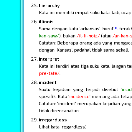
hierarchy
Kata ini memiliki empat suku kata. Jadi, uca
illinois
Sama dengan kata ‘arkansas’, huruf
S
terakh
kan-saw/
), bukan
/il-li-noiz/
(atau
/ar-kan-
Catatan: Beberapa orang ada yang menguca
dengan ‘Kansas’, padahal tidak sama sekali.
interpret
Kata ini terdiri atas tiga suku kata. Jangan 
pre-tate/
.
incident
Suatu kejadian yang terjadi disebut ‘
inci
spesifik. Kata ‘
incidence
‘ memang ada, tetap
Catatan: ‘incident’ merupakan kejadian yan
tidak direncanakan.
irregardless
Lihat kata ‘regardless’.