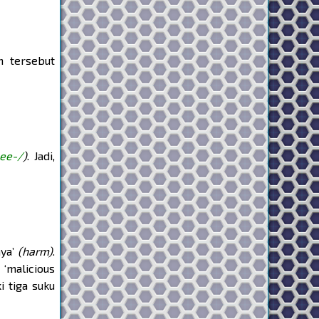
n tersebut
ee-/
)
. Jadi,
aya’
(harm)
.
‘malicious
i tiga suku