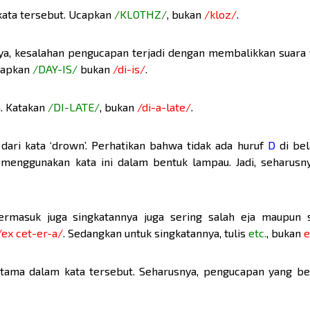
ata tersebut. Ucapkan
/KLOTHZ/
, bukan
/kloz/
.
nya, kesalahan pengucapan terjadi dengan membalikkan suara 
Ucapkan
/DAY-IS/
bukan
/di-is/
.
ga. Katakan
/DI-LATE/
, bukan
/di-a-late/
.
dari kata ‘drown’. Perhatikan bahwa tidak ada huruf
D
di bel
menggunakan kata ini dalam bentuk lampau. Jadi, seharusn
 termasuk juga singkatannya juga sering salah eja maupun s
/ex cet-er-a/
. Sedangkan untuk singkatannya, tulis
etc.
, bukan
e
ama dalam kata tersebut. Seharusnya, pengucapan yang be