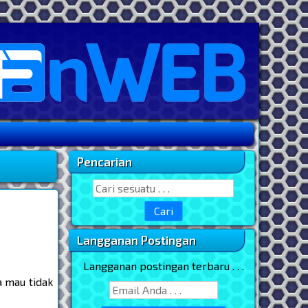
Pencarian
Sidebar Utama
Search for:
Langganan Postingan
Langganan postingan terbaru . . .
a mau tidak