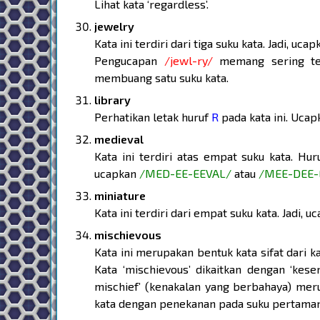
Lihat kata ‘regardless’.
jewelry
Kata ini terdiri dari tiga suku kata. Jadi, uca
Pengucapan
/jewl-ry/
memang sering terd
membuang satu suku kata.
library
Perhatikan letak huruf
R
pada kata ini. Uca
medieval
Kata ini terdiri atas empat suku kata. Hu
ucapkan
/MED-EE-EEVAL/
atau
/MEE-DEE-
miniature
Kata ini terdiri dari empat suku kata. Jadi, 
mischievous
Kata ini merupakan bentuk kata sifat dari ka
Kata ‘mischievous’ dikaitkan dengan ‘kes
mischief’ (kenakalan yang berbahaya) merupa
kata dengan penekanan pada suku pertama