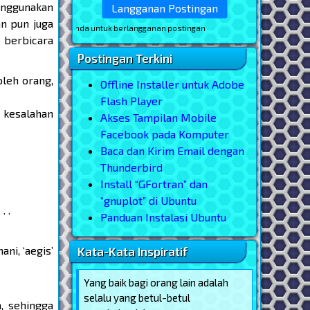
enggunakan
an pun juga
ail Anda untuk berlangganan postingan
 berbicara
Postingan Terkini
oleh orang,
Offline Installer untuk Adobe
Flash Player
 kesalahan
Akses Tampilan Mobile
Facebook pada Komputer
Baca dan Kirim Email dengan
Thunderbird
Install “GFortran” dan
“gnuplot” di Ubuntu
. .
Panduan Instalasi Ubuntu
ani, ‘aegis’
Kata-Kata Inspiratif
Yang baik bagi orang lain adalah
selalu yang betul-betul
, sehingga