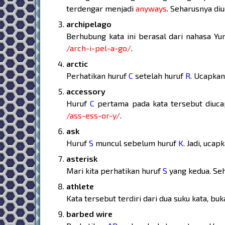
terdengar menjadi
anyways
. Seharusnya di
archipelago
Berhubung kata ini berasal dari nahasa Yu
/arch-i-pel-a-go/
.
arctic
Perhatikan huruf
C
setelah huruf
R
. Ucapka
accessory
Huruf
C
pertama pada kata tersebut diuc
/ass-ess-or-y/
.
ask
Huruf
S
muncul sebelum huruf
K
. Jadi, ucap
asterisk
Mari kita perhatikan huruf
S
yang kedua. Se
athlete
Kata tersebut terdiri dari dua suku kata, buk
barbed wire