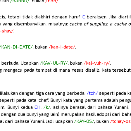
apkan
/BARBD/
, bukan
/bob/
.
cis, tetapi tidak diakhiri dengan huruf
E
beraksen. Jika diartik
u yang disembunyikan, misalnya:
cache of supplies
;
a cache 
-shay/
.
/KAN-DI-DATE/
, bukan
/kan-i-date/
.
it berkuda. Ucapkan
/KAV-UL-RY/
, bukan
/kal-vuh-ry/
.
g mengacu pada tempat di mana Yesus disalib, kata tersebut
dilakukan dengan tiga cara yang berbeda:
/tch/
seperti pada kat
eperti pada kata ‘chef’. Bunyi kata yang pertama adalah peng
um. Bunyi kedua
CH
,
/k/
, aslinya berasal dari bahasa Yunani.
n dengan dua bunyi yang lain) merupakan hasil adopsi dari bah
l dari bahasa Yunani. Jadi, ucapkan
/KAY-OS/
, bukan
/tchay-os