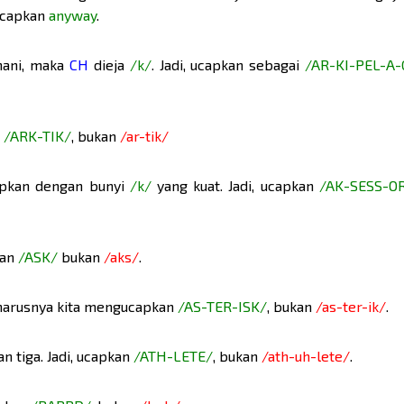
ucapkan
anyway
.
Reload
halaman 
nani, maka
CH
dieja
/k/
. Jadi, ucapkan sebagai
/AR-KI-PEL-A-
n
/ARK-TIK/
, bukan
/ar-tik/
apkan dengan bunyi
/k/
yang kuat. Jadi, ucapkan
/AK-SESS-OR
kan
/ASK/
bukan
/aks/
.
harusnya kita mengucapkan
/AS-TER-ISK/
, bukan
/as-ter-ik/
.
an tiga. Jadi, ucapkan
/ATH-LETE/
, bukan
/ath-uh-lete/
.