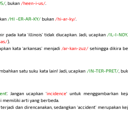
US/
, bukan
/heen-i-us/
.
pkan
/HI -ER-AR-KY/
bukan
/hi-ar-ky/
.
ir pada kata ‘illinois’ tidak diucapkan. Jadi, ucapkan
/IL-I-NOY
sas/
).
pkan kata ‘arkansas’ menjadi
/ar-kan-zuz/
sehingga dikira b
tambahkan satu suku kata lain! Jadi, ucapkan
/IN-TER-PRET/
, bu
dent
‘. Jangan ucapkan ‘
incidence
‘ untuk menggambarkan kej
i memiliki arti yang berbeda.
g terjadi dan direncanakan, sedangkan ‘accident’ merupakan ke