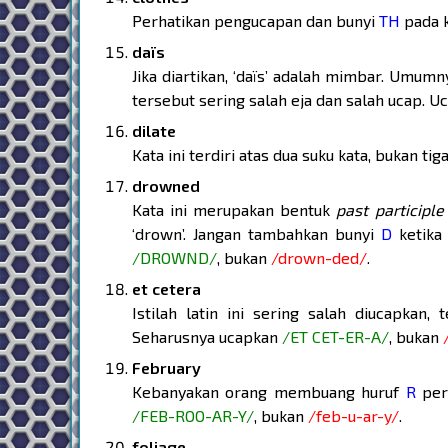
Perhatikan pengucapan dan bunyi
TH
pada k
daïs
Jika diartikan, ‘daïs’ adalah mimbar. Umum
tersebut sering salah eja dan salah ucap. 
dilate
Kata ini terdiri atas dua suku kata, bukan ti
drowned
Kata ini merupakan bentuk
past participle
‘drown’. Jangan tambahkan bunyi
D
ketika 
/DROWND/
, bukan
/drown-ded/
.
et cetera
Istilah latin ini sering salah diucapkan,
Seharusnya ucapkan
/ET CET-ER-A/
, bukan
February
Kebanyakan orang membuang huruf
R
pert
/FEB-ROO-AR-Y/
, bukan
/feb-u-ar-y/
.
foliage