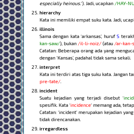
especially heinous.
‘). Jadi, ucapkan
/HAY-N
hierarchy
Kata ini memiliki empat suku kata. Jadi, uca
illinois
Sama dengan kata ‘arkansas’, huruf
S
terakh
kan-saw/
), bukan
/il-li-noiz/
(atau
/ar-kan-
Catatan: Beberapa orang ada yang menguca
dengan ‘Kansas’, padahal tidak sama sekali.
interpret
Kata ini terdiri atas tiga suku kata. Jangan 
pre-tate/
.
incident
Suatu kejadian yang terjadi disebut ‘
inci
spesifik. Kata ‘
incidence
‘ memang ada, tetap
Catatan: ‘incident’ merupakan kejadian yan
tidak direncanakan.
irregardless