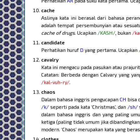
Perhatikan
AR
pada suku kata pertama. Uc
cache
Aslinya kata ini berasal dari bahasa peran
adalah tempat persembunyian atau sesuat
cache of drugs
. Ucapkan
/KASH/
, bukan
/ka
candidate
Perhatikan huruf
D
yang pertama. Ucapkan
cavalry
Kata ini mengacu pada pasukan atau prajur
Catatan: Berbeda dengan Calvary yang yan
/kal-vuh-ry/
.
chaos
Dalam bahasa inggris pengucapan
CH
bisa 
/k/
seperti pada kata ‘Christmas’, dan
/sh/
s
dalam bahasa inggris dan yang paling um
ketiga (paling tidak umum jika dibandingka
modern. ‘Chaos’ merupakan kata yang berasa
clothes