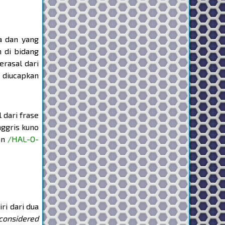
ia dan yang
h di bidang
erasal dari
n diucapkan
 dari frase
nggris kuno
an
/HAL-O-
ri dari dua
 considered