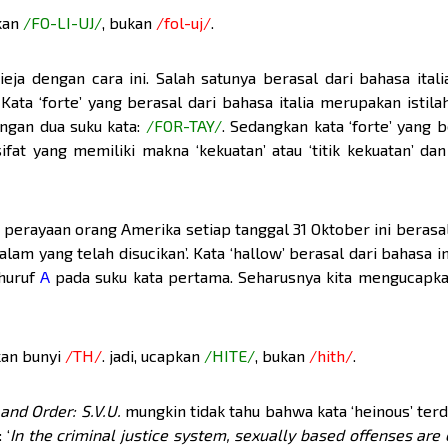
pkan
/FO-LI-UJ/
, bukan
/fol-uj/
.
eja dengan cara ini. Salah satunya berasal dari bahasa ital
Kata ‘forte’ yang berasal dari bahasa italia merupakan istila
ngan dua suku kata:
/FOR-TAY/
. Sedangkan kata ‘forte’ yang b
at yang memiliki makna ‘kekuatan’ atau ‘titik kekuatan’ da
erayaan orang Amerika setiap tanggal 31 Oktober ini berasal
am yang telah disucikan’. Kata ‘hallow’ berasal dari bahasa i
 huruf
A
pada suku kata pertama. Seharusnya kita mengucapk
kan bunyi
/TH/
. jadi, ucapkan
/HITE/
, bukan
/hith/
.
and Order: S.V.U.
mungkin tidak tahu bahwa kata ‘heinous’ terdi
 ‘
In the criminal justice system, sexually based offenses are