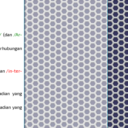
/
(dan
/Ar-
erhubungan
kan
/in-ter-
adian yang
jadian yang