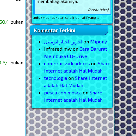
membahagiakannya.
(Aristoteles)
ini, untuk melihat kata-kata inspiratif yang lain
GO/
, bukan
Komentar Terkini
اخرین اخبار اتومبیل
on
Mipony
Infraredimw
on
Cara Darurat
Membuka CD-Drive
-Y/
, bukan
comprar vadeadores
on
Share
Internet adalah Hal Mudah
tecnologia
on
Share Internet
adalah Hal Mudah
pesca con mosca
on
Share
Internet adalah Hal Mudah