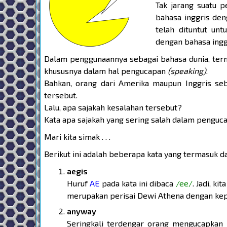
Tak jarang suatu 
bahasa inggris den
telah dituntut un
dengan bahasa ingg
Dalam penggunaannya sebagai bahasa dunia, ter
khususnya dalam hal pengucapan
(speaking)
.
Bahkan, orang dari Amerika maupun Inggris seba
tersebut.
Lalu, apa sajakah kesalahan tersebut?
Kata apa sajakah yang sering salah dalam pengu
Mari kita simak . . .
Berikut ini adalah beberapa kata yang termasuk da
aegis
Huruf
AE
pada kata ini dibaca
/ee/
. Jadi, k
merupakan perisai Dewi Athena dengan kep
anyway
Seringkali terdengar orang mengucapkan