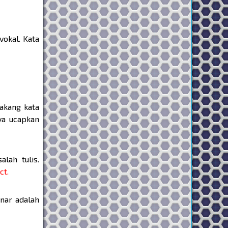
vokal. Kata
akang kata
ya ucapkan
alah tulis.
ct.
nar adalah