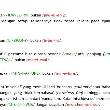
pkan
/JEW-EL-RY/
, bukan
/jew-el-er-y/
.
engar, tetapi sebenarnya tidak tepat karena pada ejaa
pkan
/LI-BRAR-Y/
, bukan
/li-ber-ry/
.
ruf
E
pertama bisa dibaca pendek
(
/me-/
)
atau panjang
(
/m
EEVAL/
, bukan
/meed-eval/
.
ucapkan
/MIN-I-A-TURE/
, bukan
/min-a-ture/
.
ta ‘mischief’ yang memiliki arti ‘bencana’
(calamity)
atau ‘bah
enangan yang tidak berbahaya’
(harmless fun)
sehingga kata 
kan istilah lain dari ‘vandalism’. Kata ‘mischievous’ memilik
nya:
/MIS-CHI-VUS/
. Jangan ucapkan
/mis-chee-vee-us/
.