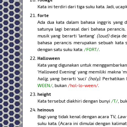
Kata ini terdiri dari tiga suku kata. Jadi, uca
forte
Ada dua kata dalam bahasa inggris yang di
satunya lagi berasal dari bahasa perancis. 
musik yang berarti ‘lantang’
(loud)
dieja de
bahasa perancis merupakan sebuah kata sif
dengan satu suku kata:
/FORT/
.
Halloween
Kata yang digunakan untuk menggambarkan p
‘Hallowed Evening’ yang memiliki makna ‘mal
halig
, yang berarti ‘suci’
(holy)
. Perhatikan
WEEN/
, bukan
/hol-lo-ween/
.
height
Kata tersebut diakhiri dengan bunyi
/T/
, bu
heinous
Bagi yang tidak kenal dengan acara TV,
Law 
suku kata. (Acara ini dimulai dengan kalimat: