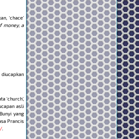
an, ‘chace’
of money
;
a
 diucapkan
a ‘church’,
ucapan asli
 Bunyi yang
asa Prancis
/
.