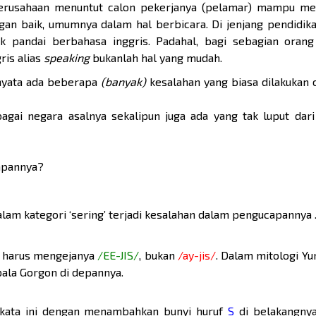
perusahaan menuntut calon pekerjanya (pelamar) mampu m
gan baik, umumnya dalam hal berbicara. Di jenjang pendidik
* masukkan em
tuk pandai berbahasa inggris. Padahal, bagi sebagian orang
ris alias
speaking
bukanlah hal yang mudah.
nyata ada beberapa
(banyak)
kesalahan yang biasa dilakukan 
gai negara asalnya sekalipun juga ada yang tak luput dari
capannya?
lam kategori ‘sering’ terjadi kesalahan dalam pengucapannya . 
ita harus mengejanya
/EE-JIS/
, bukan
/ay-jis/
. Dalam mitologi Yun
ala Gorgon di depannya.
 kata ini dengan menambahkan bunyi huruf
S
di belakangnya