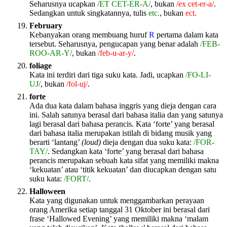
Seharusnya ucapkan
/ET CET-ER-A/
, bukan
/ex cet-er-a/
.
Sedangkan untuk singkatannya, tulis
etc.
, bukan
ect.
February
Kebanyakan orang membuang huruf
R
pertama dalam kata
tersebut. Seharusnya, pengucapan yang benar adalah
/FEB-
ROO-AR-Y/
, bukan
/feb-u-ar-y/
.
foliage
Kata ini terdiri dari tiga suku kata. Jadi, ucapkan
/FO-LI-
UJ/
, bukan
/fol-uj/
.
forte
Ada dua kata dalam bahasa inggris yang dieja dengan cara
ini. Salah satunya berasal dari bahasa italia dan yang satunya
lagi berasal dari bahasa perancis. Kata ‘forte’ yang berasal
dari bahasa italia merupakan istilah di bidang musik yang
berarti ‘lantang’
(loud)
dieja dengan dua suku kata:
/FOR-
TAY/
. Sedangkan kata ‘forte’ yang berasal dari bahasa
perancis merupakan sebuah kata sifat yang memiliki makna
‘kekuatan’ atau ‘titik kekuatan’ dan diucapkan dengan satu
suku kata:
/FORT/
.
Halloween
Kata yang digunakan untuk menggambarkan perayaan
orang Amerika setiap tanggal 31 Oktober ini berasal dari
frase ‘Hallowed Evening’ yang memiliki makna ‘malam