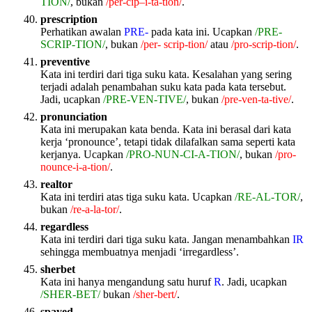
TION/
, bukan
/per-cip–i-ta-tion/
.
prescription
Perhatikan awalan
PRE-
pada kata ini. Ucapkan
/PRE-
SCRIP-TION/
, bukan
/per- scrip-tion/
atau
/pro-scrip-tion/
.
preventive
Kata ini terdiri dari tiga suku kata. Kesalahan yang sering
terjadi adalah penambahan suku kata pada kata tersebut.
Jadi, ucapkan
/PRE-VEN-TIVE/
, bukan
/pre-ven-ta-tive/
.
pronunciation
Kata ini merupakan kata benda. Kata ini berasal dari kata
kerja ‘pronounce’, tetapi tidak dilafalkan sama seperti kata
kerjanya. Ucapkan
/PRO-NUN-CI-A-TION/
, bukan
/pro-
nounce-i-a-tion/
.
realtor
Kata ini terdiri atas tiga suku kata. Ucapkan
/RE-AL-TOR/
,
bukan
/re-a-la-tor/
.
regardless
Kata ini terdiri dari tiga suku kata. Jangan menambahkan
IR
sehingga membuatnya menjadi ‘irregardless’.
sherbet
Kata ini hanya mengandung satu huruf
R
. Jadi, ucapkan
/SHER-BET/
bukan
/sher-bert/
.
spayed