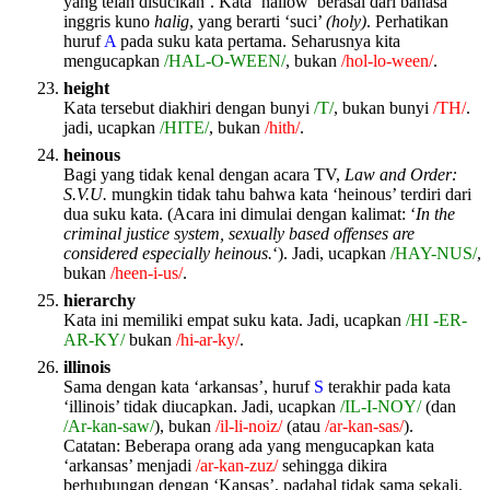
yang telah disucikan’. Kata ‘hallow’ berasal dari bahasa
inggris kuno
halig
, yang berarti ‘suci’
(holy)
. Perhatikan
huruf
A
pada suku kata pertama. Seharusnya kita
mengucapkan
/HAL-O-WEEN/
, bukan
/hol-lo-ween/
.
height
Kata tersebut diakhiri dengan bunyi
/T/
, bukan bunyi
/TH/
.
jadi, ucapkan
/HITE/
, bukan
/hith/
.
heinous
Bagi yang tidak kenal dengan acara TV,
Law and Order:
S.V.U.
mungkin tidak tahu bahwa kata ‘heinous’ terdiri dari
dua suku kata. (Acara ini dimulai dengan kalimat: ‘
In the
criminal justice system, sexually based offenses are
considered especially heinous.
‘). Jadi, ucapkan
/HAY-NUS/
,
bukan
/heen-i-us/
.
hierarchy
Kata ini memiliki empat suku kata. Jadi, ucapkan
/HI -ER-
AR-KY/
bukan
/hi-ar-ky/
.
illinois
Sama dengan kata ‘arkansas’, huruf
S
terakhir pada kata
‘illinois’ tidak diucapkan. Jadi, ucapkan
/IL-I-NOY/
(dan
/Ar-kan-saw/
), bukan
/il-li-noiz/
(atau
/ar-kan-sas/
).
Catatan: Beberapa orang ada yang mengucapkan kata
‘arkansas’ menjadi
/ar-kan-zuz/
sehingga dikira
berhubungan dengan ‘Kansas’, padahal tidak sama sekali.