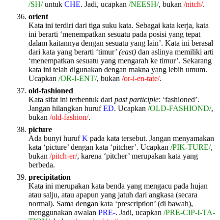
/SH/
untuk
CHE
. Jadi, ucapkan
/NEESH/
, bukan
/nitch/
.
orient
Kata ini terdiri dari tiga suku kata. Sebagai kata kerja, kata
ini berarti ‘menempatkan sesuatu pada posisi yang tepat
dalam kaitannya dengan sesuatu yang lain’. Kata ini berasal
dari kata yang berarti ‘timur’
(east)
dan aslinya memiliki arti
‘menempatkan sesuatu yang mengarah ke timur’. Sekarang
kata ini telah digunakan dengan makna yang lebih umum.
Ucapkan
/OR-I-ENT/
, bukan
/or-i-en-tate/
.
old-fashioned
Kata sifat ini terbentuk dari
past participle
: ‘fashioned’.
Jangan hilangkan huruf
ED
. Ucapkan
/OLD-FASHIOND/
,
bukan
/old-fashion/
.
picture
Ada bunyi huruf
K
pada kata tersebut. Jangan menyamakan
kata ‘picture’ dengan kata ‘pitcher’. Ucapkan
/PIK-TURE/
,
bukan
/pitch-er/
, karena ‘pitcher’ merupakan kata yang
berbeda.
precipitation
Kata ini merupakan kata benda yang mengacu pada hujan
atau salju, atau apapun yang jatuh dari angkasa (secara
normal). Sama dengan kata ‘prescription’ (di bawah),
menggunakan awalan
PRE-
. Jadi, ucapkan
/PRE-CIP-I-TA-