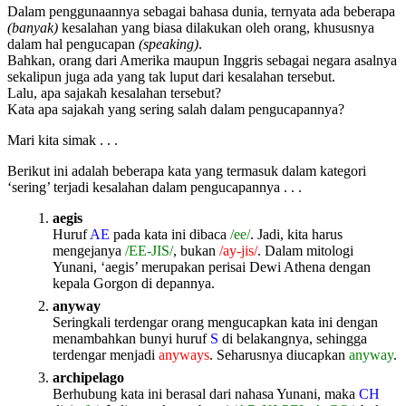
Dalam penggunaannya sebagai bahasa dunia, ternyata ada beberapa
(banyak)
kesalahan yang biasa dilakukan oleh orang, khususnya
dalam hal pengucapan
(speaking)
.
Bahkan, orang dari Amerika maupun Inggris sebagai negara asalnya
sekalipun juga ada yang tak luput dari kesalahan tersebut.
Lalu, apa sajakah kesalahan tersebut?
Kata apa sajakah yang sering salah dalam pengucapannya?
Mari kita simak . . .
Berikut ini adalah beberapa kata yang termasuk dalam kategori
‘sering’ terjadi kesalahan dalam pengucapannya . . .
aegis
Huruf
AE
pada kata ini dibaca
/ee/
. Jadi, kita harus
mengejanya
/EE-JIS/
, bukan
/ay-jis/
. Dalam mitologi
Yunani, ‘aegis’ merupakan perisai Dewi Athena dengan
kepala Gorgon di depannya.
anyway
Seringkali terdengar orang mengucapkan kata ini dengan
menambahkan bunyi huruf
S
di belakangnya, sehingga
terdengar menjadi
anyways
. Seharusnya diucapkan
anyway
.
archipelago
Berhubung kata ini berasal dari nahasa Yunani, maka
CH