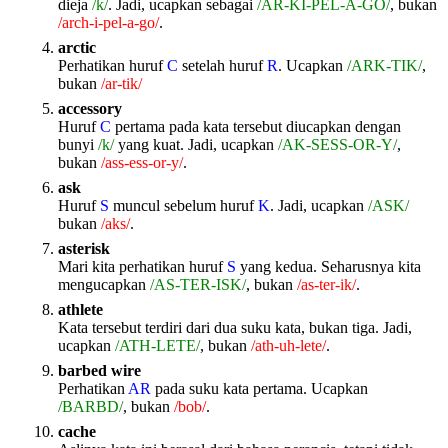
dieja
/k/
. Jadi, ucapkan sebagai
/AR-KI-PEL-A-GO/
, bukan
/arch-i-pel-a-go/
.
arctic
Perhatikan huruf
C
setelah huruf
R
. Ucapkan
/ARK-TIK/
,
bukan
/ar-tik/
accessory
Huruf
C
pertama pada kata tersebut diucapkan dengan
bunyi
/k/
yang kuat. Jadi, ucapkan
/AK-SESS-OR-Y/
,
bukan
/ass-ess-or-y/
.
ask
Huruf
S
muncul sebelum huruf
K
. Jadi, ucapkan
/ASK/
bukan
/aks/
.
asterisk
Mari kita perhatikan huruf
S
yang kedua. Seharusnya kita
mengucapkan
/AS-TER-ISK/
, bukan
/as-ter-ik/
.
athlete
Kata tersebut terdiri dari dua suku kata, bukan tiga. Jadi,
ucapkan
/ATH-LETE/
, bukan
/ath-uh-lete/
.
barbed wire
Perhatikan
AR
pada suku kata pertama. Ucapkan
/BARBD/
, bukan
/bob/
.
cache