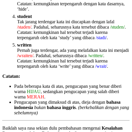
Catatan: kemungkinan terpengaruh dengan kata dasarnya,
‘hide’.
student
Tak jarang terdengar kata ini diucapkan dengan lafal
/staden/
. Padahal, seharusnya kata tersebut dibaca
/studen/
.
Catatan: kemungkinan hal tersebut terjadi karena
terpengaruh oleh kata ‘study’ yang dibaca
/stadi/
.
written
Pernah juga terdengar, ada yang melafalkan kata ini menjadi
/wraiten/
. Padahal, seharusnya dibaca
/written/
.
Catatan: kemungkinan hal tersebut terjadi karena
terpengaruh oleh kata ‘write’ yang dibaca
/wrait/
.
Catatan:
Pada beberapa kata di atas, pengucapan yang benar diberi
warna
HIJAU
, sedangkan pengucapan yang salah diberi
warna
MERAH
.
Pengucapan yang dimaksud di atas, dieja dengan
bahasa
indonesia
bukan
bahasa inggris
.
(berkebalikan dengan yang
sebelumnya)
Baiklah saya rasa sekian dulu pembahasan mengenai
Kesalahan