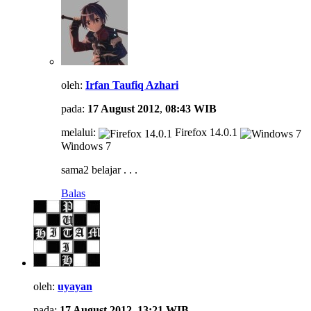
oleh:
Irfan Taufiq Azhari
pada:
17 August 2012
,
08:43 WIB
melalui:
Firefox 14.0.1
Windows 7
sama2 belajar . . .
Balas
oleh:
uyayan
pada:
17 August 2012
,
13:21 WIB