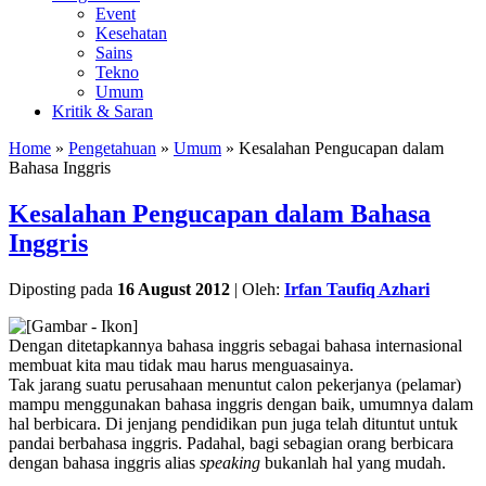
Event
Kesehatan
Sains
Tekno
Umum
Kritik & Saran
Home
»
Pengetahuan
»
Umum
» Kesalahan Pengucapan dalam
Bahasa Inggris
Kesalahan Pengucapan dalam Bahasa
Inggris
Diposting pada
16 August 2012
|
Oleh:
Irfan Taufiq Azhari
Dengan ditetapkannya bahasa inggris sebagai bahasa internasional
membuat kita mau tidak mau harus menguasainya.
Tak jarang suatu perusahaan menuntut calon pekerjanya (pelamar)
mampu menggunakan bahasa inggris dengan baik, umumnya dalam
hal berbicara. Di jenjang pendidikan pun juga telah dituntut untuk
pandai berbahasa inggris. Padahal, bagi sebagian orang berbicara
dengan bahasa inggris alias
speaking
bukanlah hal yang mudah.