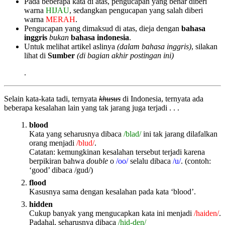
Pada beberapa kata di atas, pengucapan yang benar diberi
warna
HIJAU
, sedangkan pengucapan yang salah diberi
warna
MERAH
.
Pengucapan yang dimaksud di atas, dieja dengan
bahasa
inggris
bukan
bahasa indonesia
.
Untuk melihat artikel aslinya
(dalam bahasa inggris)
, silakan
lihat di
Sumber
(di bagian akhir postingan ini)
.
Selain kata-kata tadi, ternyata
khusus
di Indonesia, ternyata ada
beberapa kesalahan lain yang tak jarang juga terjadi . . .
blood
Kata yang seharusnya dibaca
/blad/
ini tak jarang dilafalkan
orang menjadi
/blud/
.
Catatan: kemungkinan kesalahan tersebut terjadi karena
berpikiran bahwa
double
o
/oo/
selalu dibaca
/u/
. (contoh:
‘good’ dibaca /gud/)
flood
Kasusnya sama dengan kesalahan pada kata ‘blood’.
hidden
Cukup banyak yang mengucapkan kata ini menjadi
/haiden/
.
Padahal, seharusnya dibaca
/hid-den/