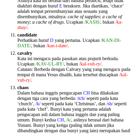
Aslinya kata ini berasal dari bahasa perancis, tetapi tidak
diakhiri dengan huruf
E
beraksen. Jika diartikan, ‘chace’
adalah tempat persembunyian atau sesuatu yang
disembunyikan, misalnya:
cache of supplies
;
a cache of
money
;
a cache of drugs
. Ucapkan
/KASH/
, bukan
/ka-
shay/
.
candidate
Perhatikan huruf
D
yang pertama. Ucapkan
/KAN-DI-
DATE/
, bukan
/kan-i-date/
.
cavalry
Kata ini mengacu pada pasukan atau prajurit berkuda.
Ucapkan
/KAV-UL-RY/
, bukan
/kal-vuh-ry/
.
Catatan: Berbeda dengan Calvary yang yang mengacu pada
tempat di mana Yesus disalib, kata tersebut diucapkan
/kal-
vuh-ry/
.
chaos
Dalam bahasa inggris pengucapan
CH
bisa dilakukan
dengan tiga cara yang berbeda:
/tch/
seperti pada kata
‘church’,
/k/
seperti pada kata ‘Christmas’, dan
/sh/
seperti
pada kata ‘chef’. Bunyi kata yang pertama adalah
pengucapan asli dalam bahasa inggris dan yang paling
umum. Bunyi kedua
CH
,
/k/
, aslinya berasal dari bahasa
Yunani. Bunyi yang ketiga (paling tidak umum jika
dibandingkan dengan dua bunyi yang lain) merupakan hasil