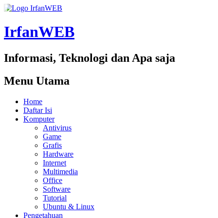
IrfanWEB
Informasi, Teknologi dan Apa saja
Menu Utama
Home
Daftar Isi
Komputer
Antivirus
Game
Grafis
Hardware
Internet
Multimedia
Office
Software
Tutorial
Ubuntu & Linux
Pengetahuan