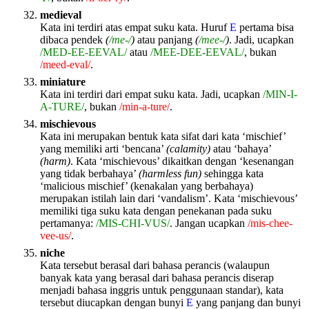
medieval
Kata ini terdiri atas empat suku kata. Huruf
E
pertama bisa
dibaca pendek
(
/me-/
)
atau panjang
(
/mee-/
)
. Jadi, ucapkan
/MED-EE-EEVAL/
atau
/MEE-DEE-EEVAL/
, bukan
/meed-eval/
.
miniature
Kata ini terdiri dari empat suku kata. Jadi, ucapkan
/MIN-I-
A-TURE/
, bukan
/min-a-ture/
.
mischievous
Kata ini merupakan bentuk kata sifat dari kata ‘mischief’
yang memiliki arti ‘bencana’
(calamity)
atau ‘bahaya’
(harm)
. Kata ‘mischievous’ dikaitkan dengan ‘kesenangan
yang tidak berbahaya’
(harmless fun)
sehingga kata
‘malicious mischief’ (kenakalan yang berbahaya)
merupakan istilah lain dari ‘vandalism’. Kata ‘mischievous’
memiliki tiga suku kata dengan penekanan pada suku
pertamanya:
/MIS-CHI-VUS/
. Jangan ucapkan
/mis-chee-
vee-us/
.
niche
Kata tersebut berasal dari bahasa perancis (walaupun
banyak kata yang berasal dari bahasa perancis diserap
menjadi bahasa inggris untuk penggunaan standar), kata
tersebut diucapkan dengan bunyi
E
yang panjang dan bunyi