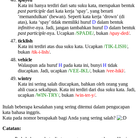
Kata ini hanya terdiri dari satu suku kata, merupakan bentuk
past participle
dari kata kerja ‘spay’, yang berarti
‘memandulkan’ (hewan). Seperti kata kerja ‘drown’ (di
atas), kata ‘spay’ tidak memiliki huruf
D
dalam bentuk
infinitive
-nya. Jadi, jangan tambahkan huruf
D
dalam bentuk
past participle
-nya. Ucapkan
/SPADE/
, bukan
/spay-ded/
.
ticklish
Kata ini terdiri atas dua suku kata. Ucapkan
/TIK-LISH/
,
bukan
/tik-i-lish/
.
vehicle
Walaupun ada huruf
H
pada kata ini, bunyi
H
tidak
diucapkan. Jadi, ucapkan
/VEE-IKL/
, bukan
/vee-hikl/
.
wintry
Kata ini sering salah diucapkan, bahkan oleh orang yang
ahli cuaca sekalipun. Kata ini terdiri dari dua suku kata. Jadi,
ucapkan
/WIN-TRY/
, bukan
/win-ter-y/
.
Itulah beberapa kesalahan yang sering ditemui dalam pengucapan
kata bahasa inggris.
Kata pada nomor berapakah bagi Anda yang sering salah?
Catatan: