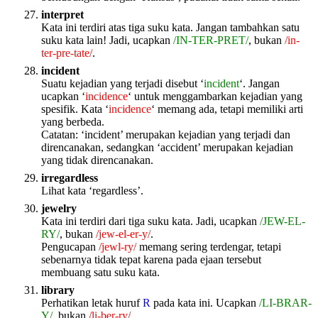
interpret
Kata ini terdiri atas tiga suku kata. Jangan tambahkan satu
suku kata lain! Jadi, ucapkan
/IN-TER-PRET/
, bukan
/in-
ter-pre-tate/
.
incident
Suatu kejadian yang terjadi disebut ‘
incident
‘. Jangan
ucapkan ‘
incidence
‘ untuk menggambarkan kejadian yang
spesifik. Kata ‘
incidence
‘ memang ada, tetapi memiliki arti
yang berbeda.
Catatan: ‘incident’ merupakan kejadian yang terjadi dan
direncanakan, sedangkan ‘accident’ merupakan kejadian
yang tidak direncanakan.
irregardless
Lihat kata ‘regardless’.
jewelry
Kata ini terdiri dari tiga suku kata. Jadi, ucapkan
/JEW-EL-
RY/
, bukan
/jew-el-er-y/
.
Pengucapan
/jewl-ry/
memang sering terdengar, tetapi
sebenarnya tidak tepat karena pada ejaan tersebut
membuang satu suku kata.
library
Perhatikan letak huruf
R
pada kata ini. Ucapkan
/LI-BRAR-
Y/
, bukan
/li-ber-ry/
.