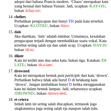
adopsi dari bahasa Prancis modern. ‘Chaos’ merupakan kata
yang berasal dari bahasa Yunani. Jadi, ucapkan
/KAY-OS/
,
bukan
/tchay-os/
.
clothes
Perhatikan pengucapan dan bunyi
TH
pada kata tersebut.
Ucapkan
/KLOTHZ/
, bukan
/kloz/
.
daïs
Jika diartikan, ‘daïs’ adalah mimbar. Umumnya, kesalahan
pengucapan terjadi dengan membalikkan suara vokal. Kata
tersebut sering salah eja dan salah ucap. Ucapkan
/DAY-IS/
bukan
/di-is/
.
dilate
Kata ini terdiri atas dua suku kata, bukan tiga. Katakan
/DI-
LATE/
, bukan
/di-a-late/
.
drowned
Kata ini merupakan bentuk
past participle
dari kata ‘drown’.
Perhatikan bahwa tidak ada huruf
D
di belakang kata
‘drown’. Jangan tambahkan bunyi
D
ketika menggunakan
kata ini dalam bentuk lampau. Jadi, seharusnya ucapkan
/DROWND/
, bukan
/drown-ded/
.
et cetera
Istilah latin ini sering salah diucapkan, termasuk juga
singkatannya juga sering salah eja maupun salah tulis.