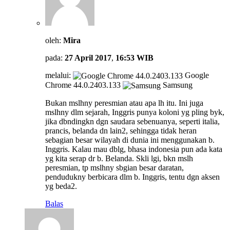
oleh:
Mira
pada:
27 April 2017
,
16:53 WIB
melalui:
Google
Chrome 44.0.2403.133
Samsung
Bukan mslhny peresmian atau apa lh itu. Ini juga
mslhny dlm sejarah, Inggris punya koloni yg pling byk,
jika dbndingkn dgn saudara sebenuanya, seperti italia,
prancis, belanda dn lain2, sehingga tidak heran
sebagian besar wilayah di dunia ini menggunakan b.
Inggris. Kalau mau dblg, bhasa indonesia pun ada kata
yg kita serap dr b. Belanda. Skli lgi, bkn mslh
peresmian, tp mslhny sbgian besar daratan,
pendudukny berbicara dlm b. Inggris, tentu dgn aksen
yg beda2.
Balas