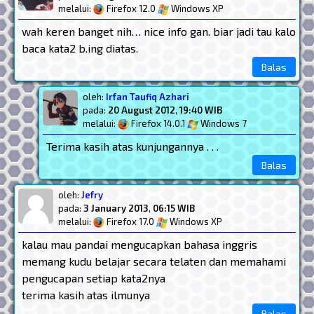
melalui:
Firefox 12.0
Windows XP
wah keren banget nih… nice info gan. biar jadi tau kalo
baca kata2 b.ing diatas.
Balas
oleh:
Irfan Taufiq Azhari
pada:
20 August 2012
,
19:40 WIB
melalui:
Firefox 14.0.1
Windows 7
Terima kasih atas kunjungannya . . .
Balas
oleh:
Jefry
pada:
3 January 2013
,
06:15 WIB
melalui:
Firefox 17.0
Windows XP
kalau mau pandai mengucapkan bahasa inggris
memang kudu belajar secara telaten dan memahami
pengucapan setiap kata2nya
terima kasih atas ilmunya
Balas