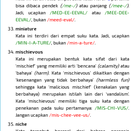
bisa dibaca pendek
(
/me-/
)
atau panjang
(
/mee-/
)
.
Jadi, ucapkan
/MED-EE-EEVAL/
atau
/MEE-DEE-
EEVAL/
, bukan
/meed-eval/
.
miniature
Kata ini terdiri dari empat suku kata. Jadi, ucapkan
/MIN-I-A-TURE/
, bukan
/min-a-ture/
.
mischievous
Kata ini merupakan bentuk kata sifat dari kata
‘mischief’ yang memiliki arti ‘bencana’
(calamity)
atau
‘bahaya’
(harm)
. Kata ‘mischievous’ dikaitkan dengan
‘kesenangan yang tidak berbahaya’
(harmless fun)
sehingga kata ‘malicious mischief’ (kenakalan yang
berbahaya) merupakan istilah lain dari ‘vandalism’.
Kata ‘mischievous’ memiliki tiga suku kata dengan
penekanan pada suku pertamanya:
/MIS-CHI-VUS/
.
Jangan ucapkan
/mis-chee-vee-us/
.
niche
Kata tersebut berasal dari bahasa perancis