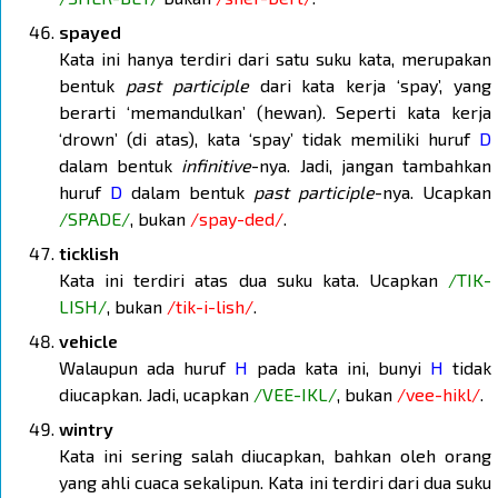
spayed
Kata ini hanya terdiri dari satu suku kata, merupakan
bentuk
past participle
dari kata kerja ‘spay’, yang
berarti ‘memandulkan’ (hewan). Seperti kata kerja
‘drown’ (di atas), kata ‘spay’ tidak memiliki huruf
D
dalam bentuk
infinitive
-nya. Jadi, jangan tambahkan
huruf
D
dalam bentuk
past participle
-nya. Ucapkan
/SPADE/
, bukan
/spay-ded/
.
ticklish
Kata ini terdiri atas dua suku kata. Ucapkan
/TIK-
LISH/
, bukan
/tik-i-lish/
.
vehicle
Walaupun ada huruf
H
pada kata ini, bunyi
H
tidak
diucapkan. Jadi, ucapkan
/VEE-IKL/
, bukan
/vee-hikl/
.
wintry
Kata ini sering salah diucapkan, bahkan oleh orang
yang ahli cuaca sekalipun. Kata ini terdiri dari dua suku