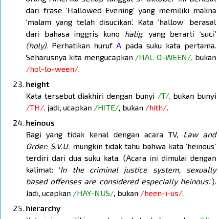
dari frase ‘Hallowed Evening’ yang memiliki makna
‘malam yang telah disucikan’. Kata ‘hallow’ berasal
dari bahasa inggris kuno
halig
, yang berarti ‘suci’
(holy)
. Perhatikan huruf
A
pada suku kata pertama.
Seharusnya kita mengucapkan
/HAL-O-WEEN/
, bukan
/hol-lo-ween/
.
height
Kata tersebut diakhiri dengan bunyi
/T/
, bukan bunyi
/TH/
. jadi, ucapkan
/HITE/
, bukan
/hith/
.
heinous
Bagi yang tidak kenal dengan acara TV,
Law and
Order: S.V.U.
mungkin tidak tahu bahwa kata ‘heinous’
terdiri dari dua suku kata. (Acara ini dimulai dengan
kalimat: ‘
In the criminal justice system, sexually
based offenses are considered especially heinous.
‘).
Jadi, ucapkan
/HAY-NUS/
, bukan
/heen-i-us/
.
hierarchy