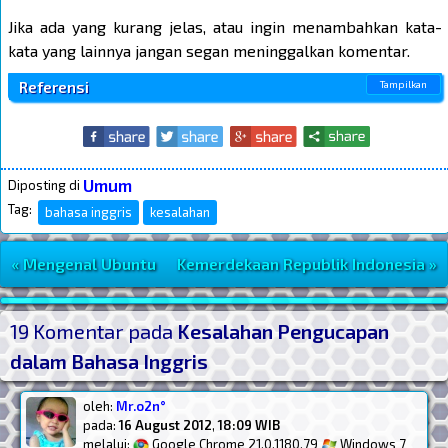
Jika ada yang kurang jelas, atau ingin menambahkan kata-
kata yang lainnya jangan segan meninggalkan komentar.
Referensi
Umum
Diposting di
Tag:
bahasa inggris
kesalahan
« Mengenal Ubuntu
Kemerdekaan Republik Indonesia »
Navigasi Postingan
Post Widget
19 Komentar pada
Kesalahan Pengucapan
dalam Bahasa Inggris
oleh:
Mr.o2n°
pada:
16 August 2012
,
18:09 WIB
melalui:
Google Chrome 21.0.1180.79
Windows 7