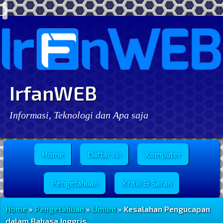
IrfanWEB
Informasi, Teknologi dan Apa saja
Menu Utama
Home
Daftar Isi
Komputer
Pengetahuan
Kritik & Saran
Home
»
Pengetahuan
»
Umum
» Kesalahan Pengucapan
dalam Bahasa Inggris