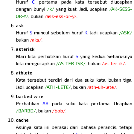
Huruf
C
pertama pada kata tersebut diucapkan
dengan bunyi
/k/
yang kuat. Jadi, ucapkan
/AK-SESS-
OR-Y/
, bukan
/ass-ess-or-y/
.
ask
Huruf
S
muncul sebelum huruf
K
. Jadi, ucapkan
/ASK/
bukan
/aks/
.
asterisk
Mari kita perhatikan huruf
S
yang kedua. Seharusnya
kita mengucapkan
/AS-TER-ISK/
, bukan
/as-ter-ik/
.
athlete
Kata tersebut terdiri dari dua suku kata, bukan tiga.
Jadi, ucapkan
/ATH-LETE/
, bukan
/ath-uh-lete/
.
barbed wire
Perhatikan
AR
pada suku kata pertama. Ucapkan
/BARBD/
, bukan
/bob/
.
cache
Aslinya kata ini berasal dari bahasa perancis, tetapi