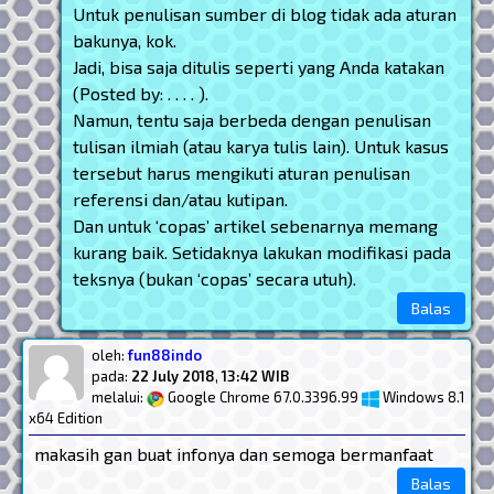
Untuk penulisan sumber di blog tidak ada aturan
bakunya, kok.
Jadi, bisa saja ditulis seperti yang Anda katakan
(Posted by: . . . . ).
Namun, tentu saja berbeda dengan penulisan
tulisan ilmiah (atau karya tulis lain). Untuk kasus
tersebut harus mengikuti aturan penulisan
referensi dan/atau kutipan.
Dan untuk ‘copas’ artikel sebenarnya memang
kurang baik. Setidaknya lakukan modifikasi pada
teksnya (bukan ‘copas’ secara utuh).
Balas
oleh:
fun88indo
pada:
22 July 2018
,
13:42 WIB
melalui:
Google Chrome 67.0.3396.99
Windows 8.1
x64 Edition
makasih gan buat infonya dan semoga bermanfaat
Balas