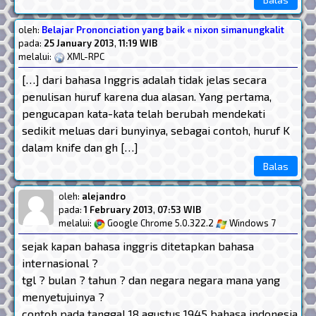
oleh:
Belajar Prononciation yang baik « nixon simanungkalit
pada:
25 January 2013
,
11:19 WIB
melalui:
XML-RPC
[…] dari bahasa Inggris adalah tidak jelas secara
penulisan huruf karena dua alasan. Yang pertama,
pengucapan kata-kata telah berubah mendekati
sedikit meluas dari bunyinya, sebagai contoh, huruf K
dalam knife dan gh […]
Balas
oleh:
alejandro
pada:
1 February 2013
,
07:53 WIB
melalui:
Google Chrome 5.0.322.2
Windows 7
sejak kapan bahasa inggris ditetapkan bahasa
internasional ?
tgl ? bulan ? tahun ? dan negara negara mana yang
menyetujuinya ?
contoh pada tanggal 18 agustus 1945 bahasa indonesia