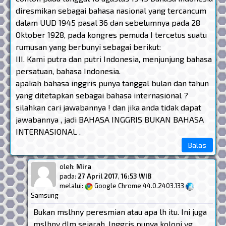
diresmikan sebagai bahasa nasional yang tercancum
dalam UUD 1945 pasal 36 dan sebelumnya pada 28
Oktober 1928, pada kongres pemuda I tercetus suatu
rumusan yang berbunyi sebagai berikut:
III. Kami putra dan putri Indonesia, menjunjung bahasa
persatuan, bahasa Indonesia.
apakah bahasa inggris punya tanggal bulan dan tahun
yang ditetapkan sebagai bahasa internasional ?
silahkan cari jawabannya ! dan jika anda tidak dapat
jawabannya , jadi BAHASA INGGRIS BUKAN BAHASA
INTERNASIONAL .
Balas
oleh:
Mira
pada:
27 April 2017
,
16:53 WIB
melalui:
Google Chrome 44.0.2403.133
Samsung
Bukan mslhny peresmian atau apa lh itu. Ini juga
mslhny dlm sejarah, Inggris punya koloni yg