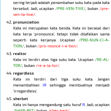
sering terjadi adalah penambahan suku kata pada kata
tersebut. Jadi, ucapkan
/PRE-VEN-TIVE/
, bukan
/pre-
ven-ta-tive/
.
pronunciation
Kata ini merupakan kata benda. Kata ini berasal dari
kata kerja ‘pronounce’, tetapi tidak dilafalkan sama
seperti kata kerjanya. Ucapkan
/PRO-NUN-CI-A-
TION/
, bukan
/pro-nounce-i-a-tion/
.
realtor
Kata ini terdiri atas tiga suku kata. Ucapkan
/RE-AL-
TOR/
, bukan
/re-a-la-tor/
.
regardless
Kata ini terdiri dari tiga suku kata. Jangan
menambahkan
IR
sehingga membuatnya menjadi
‘irregardless’.
sherbet
Kata ini hanya mengandung satu huruf
R
. Jadi, ucapkan
/SHER-BET/
bukan
/sher-bert/
.