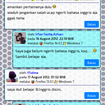
amankan pertamanya dulu
waduh jangankan salah ucap ngerti bahasa inggris aja
ggak hehe
Balas
oleh:
Irfan Taufiq Azhari
pada:
16 August 2012
,
22:10 WIB
melalui:
Firefox 14.0.1
Windows 7
Saya juga belum ngerti bahasa inggris, koq . . .
Sambil belajar aja.
Balas
oleh:
YSalma
pada:
17 August 2012
,
07:52 WIB
melalui:
Firefox 13.0.1
Windows 7
saya ikut belajar B.Inggris disini..
Balas