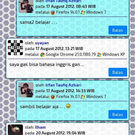
oleh:
Irfan Taufiq Azhari
pada:
17 August 2012
,
08:43 WIB
melalui:
Firefox 14.0.1
Windows 7
sama2 belajar . . .
Balas
oleh:
uyayan
pada:
17 August 2012
,
13:21 WIB
melalui:
Google Chrome 21.0.1180.79
Windows XP
saya gak bisa bahasa inggris gan…
Balas
oleh:
Irfan Taufiq Azhari
pada:
17 August 2012
,
14:33 WIB
melalui:
Firefox 14.0.1
Windows 7
sambil belajar aja . . .
Balas
oleh:
Ilham
pada:
20 August 2012
,
19:04 WIB