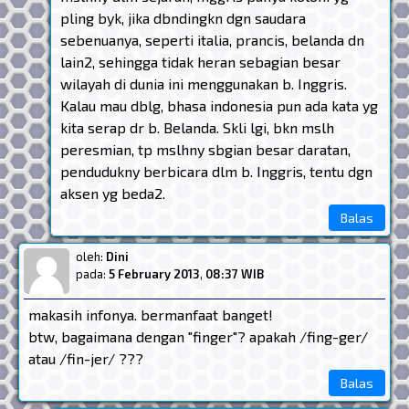
pling byk, jika dbndingkn dgn saudara
sebenuanya, seperti italia, prancis, belanda dn
lain2, sehingga tidak heran sebagian besar
wilayah di dunia ini menggunakan b. Inggris.
Kalau mau dblg, bhasa indonesia pun ada kata yg
kita serap dr b. Belanda. Skli lgi, bkn mslh
peresmian, tp mslhny sbgian besar daratan,
pendudukny berbicara dlm b. Inggris, tentu dgn
aksen yg beda2.
Balas
oleh:
Dini
pada:
5 February 2013
,
08:37 WIB
makasih infonya. bermanfaat banget!
btw, bagaimana dengan "finger"? apakah /fing-ger/
atau /fin-jer/ ???
Balas