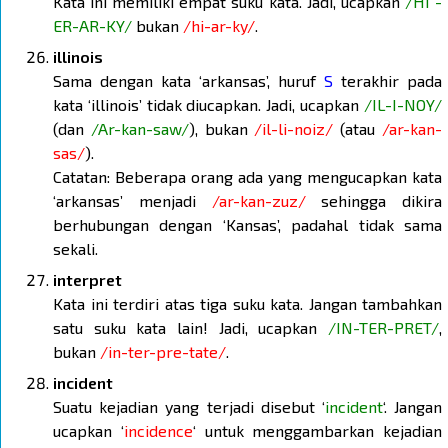
Kata ini memiliki empat suku kata. Jadi, ucapkan
/HI -
ER-AR-KY/
bukan
/hi-ar-ky/
.
illinois
Sama dengan kata ‘arkansas’, huruf
S
terakhir pada
kata ‘illinois’ tidak diucapkan. Jadi, ucapkan
/IL-I-NOY/
(dan
/Ar-kan-saw/
), bukan
/il-li-noiz/
(atau
/ar-kan-
sas/
).
Catatan: Beberapa orang ada yang mengucapkan kata
‘arkansas’ menjadi
/ar-kan-zuz/
sehingga dikira
berhubungan dengan ‘Kansas’, padahal tidak sama
sekali.
interpret
Kata ini terdiri atas tiga suku kata. Jangan tambahkan
satu suku kata lain! Jadi, ucapkan
/IN-TER-PRET/
,
bukan
/in-ter-pre-tate/
.
incident
Suatu kejadian yang terjadi disebut ‘
incident
‘. Jangan
ucapkan ‘
incidence
‘ untuk menggambarkan kejadian