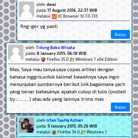
oleh:
dewi
pada:
17 August 2016
,
22:37 WIB
melalui:
UC Browser 10.7.0.733
fing-ger yg pasti
Balas
oleh:
Tidung Baba Wisata
pada:
8 January 2015
,
06:18 WIB
melalui:
Firefox 35.0
Windows 7 x64 Edition
Mas, Saya mau tanya.saya copas artikel dengan
bahasa inggris.untuk kalimat bawahnya saya ingin
menunjukan sumbernya berikut link.bagaimana yach
yang benar bahasanya. apakah cukup di tulis (posted
by :………) atau ada yang lainnya. trims mas
Balas
oleh:
Irfan Taufiq Azhari
pada:
9 January 2015
,
05:26 WIB
melalui:
Firefox 34.0
Windows 7