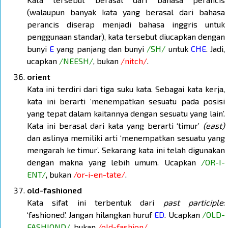
(walaupun banyak kata yang berasal dari bahasa
perancis diserap menjadi bahasa inggris untuk
penggunaan standar), kata tersebut diucapkan dengan
bunyi
E
yang panjang dan bunyi
/SH/
untuk
CHE
. Jadi,
ucapkan
/NEESH/
, bukan
/nitch/
.
orient
Kata ini terdiri dari tiga suku kata. Sebagai kata kerja,
kata ini berarti ‘menempatkan sesuatu pada posisi
yang tepat dalam kaitannya dengan sesuatu yang lain’.
Kata ini berasal dari kata yang berarti ‘timur’
(east)
dan aslinya memiliki arti ‘menempatkan sesuatu yang
mengarah ke timur’. Sekarang kata ini telah digunakan
dengan makna yang lebih umum. Ucapkan
/OR-I-
ENT/
, bukan
/or-i-en-tate/
.
old-fashioned
Kata sifat ini terbentuk dari
past participle
:
‘fashioned’. Jangan hilangkan huruf
ED
. Ucapkan
/OLD-
FASHIOND/
, bukan
/old-fashion/
.