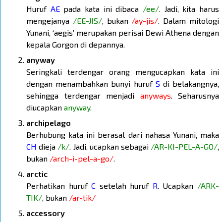
Huruf
AE
pada kata ini dibaca
/ee/
. Jadi, kita harus
mengejanya
/EE-JIS/
, bukan
/ay-jis/
. Dalam mitologi
Yunani, ‘aegis’ merupakan perisai Dewi Athena dengan
kepala Gorgon di depannya.
anyway
Seringkali terdengar orang mengucapkan kata ini
dengan menambahkan bunyi huruf
S
di belakangnya,
sehingga terdengar menjadi
anyways
. Seharusnya
diucapkan
anyway
.
archipelago
Berhubung kata ini berasal dari nahasa Yunani, maka
CH
dieja
/k/
. Jadi, ucapkan sebagai
/AR-KI-PEL-A-GO/
,
bukan
/arch-i-pel-a-go/
.
arctic
Perhatikan huruf
C
setelah huruf
R
. Ucapkan
/ARK-
TIK/
, bukan
/ar-tik/
accessory